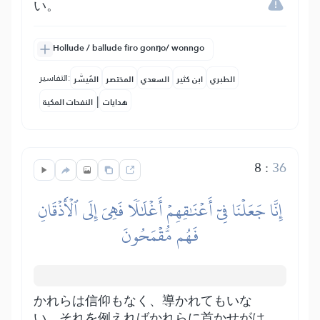
い。
Hollude / ballude firo gonŋo/ wonngo
التفاسير:
الطبري
ابن كثير
السعدي
المختصر
المُيسَّر
|
هدايات
النفحات المكية
8
:
36
إِنَّا جَعَلۡنَا فِيٓ أَعۡنَٰقِهِمۡ أَغۡلَٰلٗا فَهِيَ إِلَى ٱلۡأَذۡقَانِ
فَهُم مُّقۡمَحُونَ
かれらは信仰もなく、導かれてもいな
い。それを例えればかれらに首かせがは