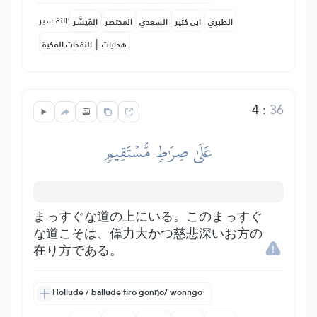
التفاسير:
الطبري
ابن كثير
السعدي
المختصر
المُيسَّر
|
هدايات
النفحات المكية
4
:
36
عَلَىٰ صِرَٰطٖ مُّسۡتَقِيمٖ
まっすぐな道の上にいる。このまっすぐ
な道こそは、偉力大かつ慈悲深いお方の
在り方である。
Hollude / ballude firo gonŋo/ wonngo