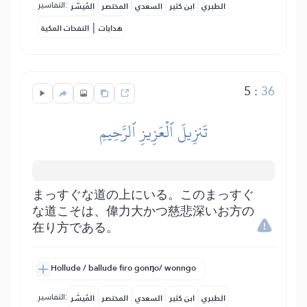
التفاسير:
الطبري
ابن كثير
السعدي
المختصر
المُيسَّر
|
هدايات
النفحات المكية
5
:
36
تَنزِيلَ ٱلۡعَزِيزِ ٱلرَّحِيمِ
まっすぐな道の上にいる。このまっすぐ
な道こそは、偉力大かつ慈悲深いお方の
在り方である。
Hollude / ballude firo gonŋo/ wonngo
التفاسير:
الطبري
ابن كثير
السعدي
المختصر
المُيسَّر