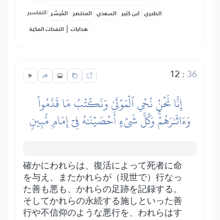
التفاسير:
الطبري
ابن كثير
السعدي
المختصر
المُيسَّر
|
هدايات
النفحات المكية
12
:
36
إِنَّا نَحۡنُ نُحۡيِ ٱلۡمَوۡتَىٰ وَنَكۡتُبُ مَا قَدَّمُواْ
وَءَاثَٰرَهُمۡۚ وَكُلَّ شَيۡءٍ أَحۡصَيۡنَٰهُ فِيٓ إِمَامٖ مُّبِينٖ
確かにわれらは、復活によって死者に命
を与え、またかれらが（現世で）行なっ
た善も悪も、かれらの足跡を記録する。
そしてかれらの永続する施しといった善
行や不信仰のような悪行を、われらはす