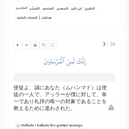
التفاسير:
الطبري
ابن كثير
السعدي
المختصر
المُيسَّر
|
هدايات
النفحات المكية
3
:
36
إِنَّكَ لَمِنَ ٱلۡمُرۡسَلِينَ
使徒よ、誠にあなた（ムハンマド）は使
徒の一人で、アッラーが僕に対して、単
一であり礼拝の唯一の対象であることを
教えるために遣わされた。
Hollude / ballude firo gonŋo/ wonngo