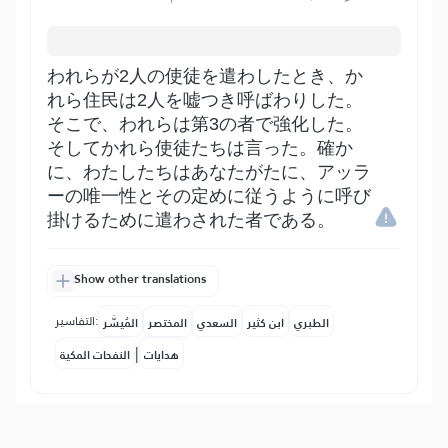
われらが2人の使徒を遣わしたとき、か
れら住民は2人を嘘つき呼ばわりした。
そこで、われらは第3の者で強化した。
そしてかれら使徒たちは言った。確か
に、わたしたちはあなたがたに、アッラ
ーの唯一性とその定めに従うように呼び
掛けるために遣わされた者である。
Show other translations
التفاسير:
الطبري
ابن كثير
السعدي
المختصر
المُيسَّر
|
هدايات
النفحات المكية
15
:
36