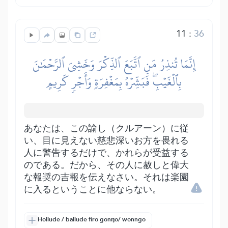
11
:
36
إِنَّمَا تُنذِرُ مَنِ ٱتَّبَعَ ٱلذِّكۡرَ وَخَشِيَ ٱلرَّحۡمَٰنَ
بِٱلۡغَيۡبِۖ فَبَشِّرۡهُ بِمَغۡفِرَةٖ وَأَجۡرٖ كَرِيمٍ
あなたは、この諭し（クルアーン）に従
い、目に見えない慈悲深いお方を畏れる
人に警告するだけで、かれらが受益する
のである。だから、その人に赦しと偉大
な報奨の吉報を伝えなさい。それは楽園
に入るということに他ならない。
Hollude / ballude firo gonŋo/ wonngo