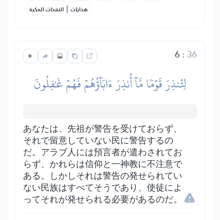
|
هدايات
النفحات المكية
6
:
36
لِتُنذِرَ قَوۡمٗا مَّآ أُنذِرَ ءَابَآؤُهُمۡ فَهُمۡ غَٰفِلُونَ
あなたは、先祖が警告を受けておらず、
それで留意していない民に警告するの
だ。アラブ人には預言者が遣わされてお
らず、かれらは信仰と一神教に不注意で
ある。しかしそれは警告の発せられてい
ない民族はすべてそうであり、使徒によ
ってそれが発せられる必要があるのだ。