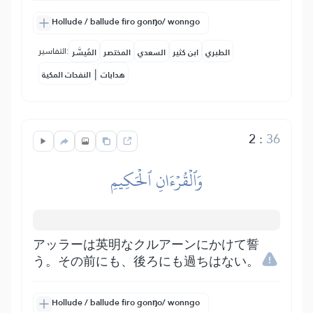
Hollude / ballude firo gonŋo/ wonngo
التفاسير:
الطبري
ابن كثير
السعدي
المختصر
المُيسَّر
|
هدايات
النفحات المكية
2
:
36
وَٱلۡقُرۡءَانِ ٱلۡحَكِيمِ
アッラーは英明なクルアーンにかけて誓
う。その前にも、後ろにも過ちはない。
Hollude / ballude firo gonŋo/ wonngo