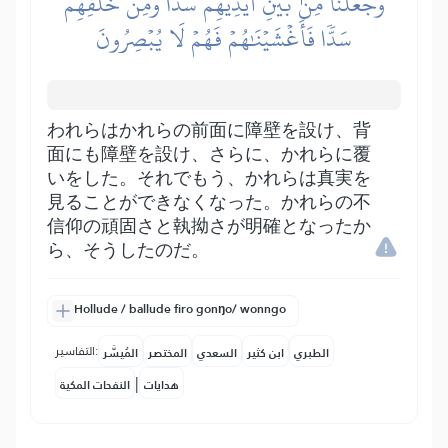
وَجَعَلۡنَا مِنۢ بَيۡنِ أَيۡدِيهِمۡ سَدّٗا وَمِنۡ خَلۡفِهِمۡ
سَدّٗا فَأَغۡشَيۡنَٰهُمۡ فَهُمۡ لَا يُبۡصِرُونَ
われらはかれらの前面に障壁を設け、背
面にも障壁を設け、さらに、かれらに覆
いをした。それでもう、かれらは真実を
見ることができなくなった。かれらの不
信仰の頑固さと執拗さが明確となったか
ら、そうしたのだ。
Hollude / ballude firo gonŋo/ wonngo
التفاسير:
الطبري
ابن كثير
السعدي
المختصر
المُيسَّر
|
هدايات
النفحات المكية