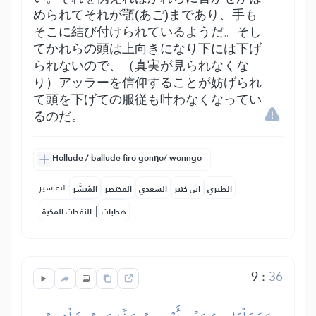
められてそれが顎(あご)まであり、手も
そこに結び付けられているようだ。そし
てかれらの頭は上向きになり下には下げ
られないので、（真実が見られなくな
り）アッラーを信仰することが妨げられ
て頭を下げての服従も叶わなくなってい
るのだ。
Hollude / ballude firo gonŋo/ wonngo
التفاسير:
الطبري
ابن كثير
السعدي
المختصر
المُيسَّر
|
هدايات
النفحات المكية
9
:
36