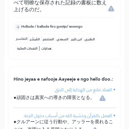
べて明瞭な保存された記録の書板に数え
上げるのだ。
Hollude / ballude firo gonŋo/ wonngo
التفاسير:
الطبري
ابن كثير
السعدي
المختصر
المُيسَّر
|
هدايات
النفحات المكية
Hino jeyaa e nafooje Aayeeje e ngo hello ɗoo.:
• العناد مانع من الهداية إلى الحق.
●頑固さは真実への導きの障害となる。
• العمل بالقرآن وخشية الله من أسباب دخول الجنة.
●クルアーンに従う行動や、アッラーを畏れるこ