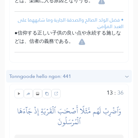
とは、楽園に入る原因となりうる。
• فضل الولد الصالح والصدقة الجارية وما شابههما على
العبد المؤمن.
●信仰する正しい子供の良い点や永続する施しな
どは、信者の義務である。
Tonngoode hello ngon: 441
13
:
36
وَٱضۡرِبۡ لَهُم مَّثَلًا أَصۡحَٰبَ ٱلۡقَرۡيَةِ إِذۡ جَآءَهَا
ٱلۡمُرۡسَلُونَ