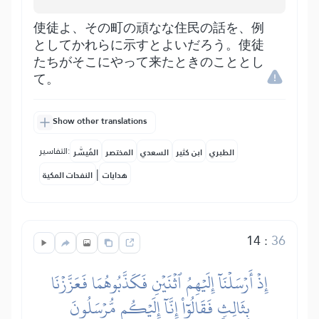
使徒よ、その町の頑なな住民の話を、例
としてかれらに示すとよいだろう。使徒
たちがそこにやって来たときのこととし
て。
Show other translations
التفاسير:
الطبري
ابن كثير
السعدي
المختصر
المُيسَّر
|
هدايات
النفحات المكية
14
:
36
إِذۡ أَرۡسَلۡنَآ إِلَيۡهِمُ ٱثۡنَيۡنِ فَكَذَّبُوهُمَا فَعَزَّزۡنَا
بِثَالِثٖ فَقَالُوٓاْ إِنَّآ إِلَيۡكُم مُّرۡسَلُونَ