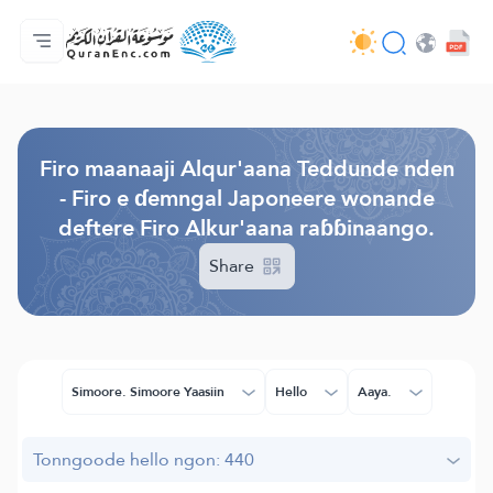
Jaɓɓorgo
Loowdi firooji ɗi
Audio
Golleeji topayɓe ( heyɗintinooɓe) ɓen - API
Fii eɓɓoore nde
Humpo'ndir e amen
Ɗemngal
Browse Old Version
Firo maanaaji Alqur'aana Teddunde nden
- Firo e ɗemngal Japoneere wonande
deftere Firo Alkur'aana raɓɓinaango.
Share
Simoore. Simoore Yaasiin
Hello
Aaya.
Tonngoode hello ngon: 440