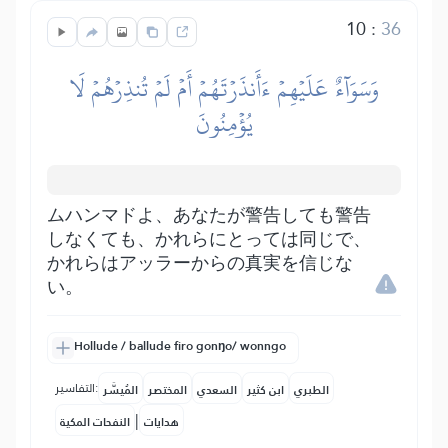
10
:
36
وَسَوَآءٌ عَلَيۡهِمۡ ءَأَنذَرۡتَهُمۡ أَمۡ لَمۡ تُنذِرۡهُمۡ لَا
يُؤۡمِنُونَ
ムハンマドよ、あなたが警告しても警告
しなくても、かれらにとっては同じで、
かれらはアッラーからの真実を信じな
い。
Hollude / ballude firo gonŋo/ wonngo
التفاسير:
الطبري
ابن كثير
السعدي
المختصر
المُيسَّر
|
هدايات
النفحات المكية