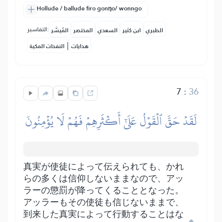
Hollude / ballude firo gonŋo/ wonngo
التفاسير:
الطبري
ابن كثير
السعدي
المختصر
المُيسَّر
|
هدايات
النفحات المكية
7
:
36
لَقَدۡ حَقَّ ٱلۡقَوۡلُ عَلَىٰٓ أَكۡثَرِهِمۡ فَهُمۡ لَا يُؤۡمِنُونَ
真実が使徒によって伝えられても、かれ
らの多くは信仰しないままなので、アッ
ラーの懲罰が降ってくることとなった。
アッラーもその使徒も信じないままで、
到来した真実によって行動することはな