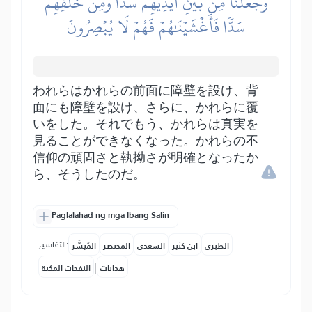
وَجَعَلۡنَا مِنۢ بَيۡنِ أَيۡدِيهِمۡ سَدّٗا وَمِنۡ خَلۡفِهِمۡ
سَدّٗا فَأَغۡشَيۡنَٰهُمۡ فَهُمۡ لَا يُبۡصِرُونَ
われらはかれらの前面に障壁を設け、背
面にも障壁を設け、さらに、かれらに覆
いをした。それでもう、かれらは真実を
見ることができなくなった。かれらの不
信仰の頑固さと執拗さが明確となったか
ら、そうしたのだ。
Paglalahad ng mga Ibang Salin
التفاسير:
الطبري
ابن كثير
السعدي
المختصر
المُيسَّر
|
هدايات
النفحات المكية