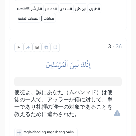
التفاسير:
الطبري
ابن كثير
السعدي
المختصر
المُيسَّر
|
هدايات
النفحات المكية
3
:
36
إِنَّكَ لَمِنَ ٱلۡمُرۡسَلِينَ
使徒よ、誠にあなた（ムハンマド）は使
徒の一人で、アッラーが僕に対して、単
一であり礼拝の唯一の対象であることを
教えるために遣わされた。
Paglalahad ng mga Ibang Salin