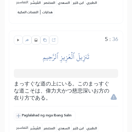
التفاسير:
الطبري
ابن كثير
السعدي
المختصر
المُيسَّر
|
هدايات
النفحات المكية
5
:
36
تَنزِيلَ ٱلۡعَزِيزِ ٱلرَّحِيمِ
まっすぐな道の上にいる。このまっすぐ
な道こそは、偉力大かつ慈悲深いお方の
在り方である。
Paglalahad ng mga Ibang Salin
التفاسير:
الطبري
ابن كثير
السعدي
المختصر
المُيسَّر