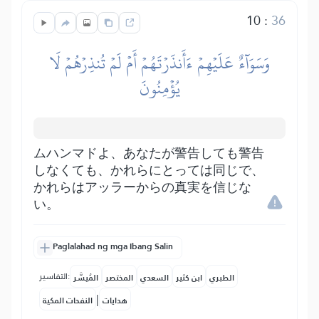
10
:
36
وَسَوَآءٌ عَلَيۡهِمۡ ءَأَنذَرۡتَهُمۡ أَمۡ لَمۡ تُنذِرۡهُمۡ لَا
يُؤۡمِنُونَ
ムハンマドよ、あなたが警告しても警告
しなくても、かれらにとっては同じで、
かれらはアッラーからの真実を信じな
い。
Paglalahad ng mga Ibang Salin
التفاسير:
الطبري
ابن كثير
السعدي
المختصر
المُيسَّر
|
هدايات
النفحات المكية