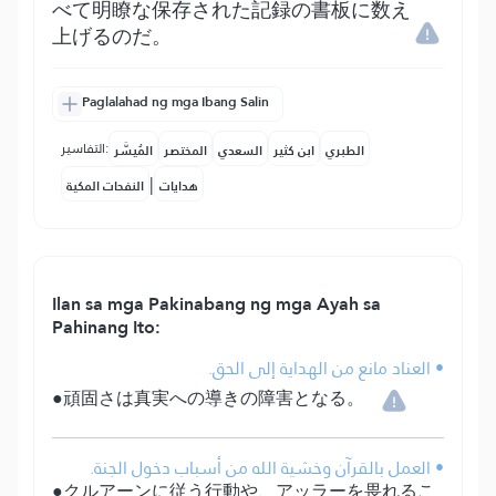
べて明瞭な保存された記録の書板に数え
上げるのだ。
Paglalahad ng mga Ibang Salin
التفاسير:
الطبري
ابن كثير
السعدي
المختصر
المُيسَّر
|
هدايات
النفحات المكية
Ilan sa mga Pakinabang ng mga Ayah sa
Pahinang Ito:
• العناد مانع من الهداية إلى الحق.
●頑固さは真実への導きの障害となる。
• العمل بالقرآن وخشية الله من أسباب دخول الجنة.
●クルアーンに従う行動や、アッラーを畏れるこ