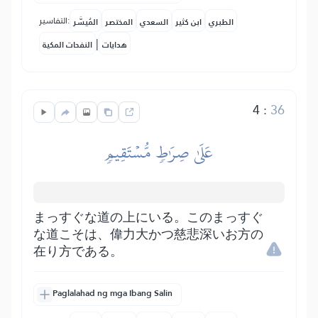
التفاسير:
الطبري
ابن كثير
السعدي
المختصر
المُيسَّر
|
هدايات
النفحات المكية
4
:
36
عَلَىٰ صِرَٰطٖ مُّسۡتَقِيمٖ
まっすぐな道の上にいる。このまっすぐ
な道こそは、偉力大かつ慈悲深いお方の
在り方である。
Paglalahad ng mga Ibang Salin