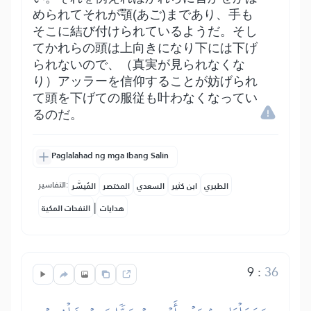
められてそれが顎(あご)まであり、手も
そこに結び付けられているようだ。そし
てかれらの頭は上向きになり下には下げ
られないので、（真実が見られなくな
り）アッラーを信仰することが妨げられ
て頭を下げての服従も叶わなくなってい
るのだ。
Paglalahad ng mga Ibang Salin
التفاسير:
الطبري
ابن كثير
السعدي
المختصر
المُيسَّر
|
هدايات
النفحات المكية
9
:
36