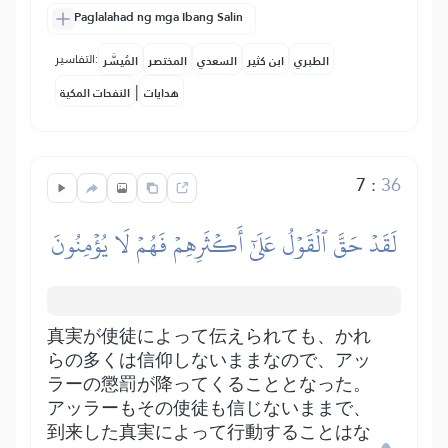
Paglalahad ng mga Ibang Salin
التفاسير:
الطبري
ابن كثير
السعدي
المختصر
المُيسَّر
|
هدايات
النفحات المكية
7
:
36
لَقَدۡ حَقَّ ٱلۡقَوۡلُ عَلَىٰٓ أَكۡثَرِهِمۡ فَهُمۡ لَا يُؤۡمِنُونَ
真実が使徒によって伝えられても、かれ
らの多くは信仰しないままなので、アッ
ラーの懲罰が降ってくることとなった。
アッラーもその使徒も信じないままで、
到来した真実によって行動することはな