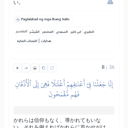
い。
Paglalahad ng mga Ibang Salin
التفاسير:
الطبري
ابن كثير
السعدي
المختصر
المُيسَّر
|
هدايات
النفحات المكية
8
:
36
إِنَّا جَعَلۡنَا فِيٓ أَعۡنَٰقِهِمۡ أَغۡلَٰلٗا فَهِيَ إِلَى ٱلۡأَذۡقَانِ
فَهُم مُّقۡمَحُونَ
かれらは信仰もなく、導かれてもいな
い。それを例えればかれらに首かせがは