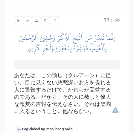
11
:
36
إِنَّمَا تُنذِرُ مَنِ ٱتَّبَعَ ٱلذِّكۡرَ وَخَشِيَ ٱلرَّحۡمَٰنَ
بِٱلۡغَيۡبِۖ فَبَشِّرۡهُ بِمَغۡفِرَةٖ وَأَجۡرٖ كَرِيمٍ
あなたは、この諭し（クルアーン）に従
い、目に見えない慈悲深いお方を畏れる
人に警告するだけで、かれらが受益する
のである。だから、その人に赦しと偉大
な報奨の吉報を伝えなさい。それは楽園
に入るということに他ならない。
Paglalahad ng mga Ibang Salin