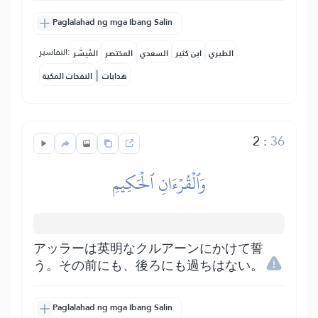
Paglalahad ng mga Ibang Salin
التفاسير:
الطبري
ابن كثير
السعدي
المختصر
المُيسَّر
|
هدايات
النفحات المكية
2
:
36
وَٱلۡقُرۡءَانِ ٱلۡحَكِيمِ
アッラーは英明なクルアーンにかけて誓
う。その前にも、後ろにも過ちはない。
Paglalahad ng mga Ibang Salin