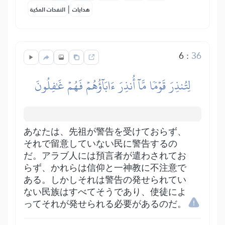
|
هدايات
النفحات المكية
6
:
36
لِتُنذِرَ قَوۡمٗا مَّآ أُنذِرَ ءَابَآؤُهُمۡ فَهُمۡ غَٰفِلُونَ
あなたは、先祖が警告を受けておらず、
それで留意していない民に警告するの
だ。アラブ人には預言者が遣わされてお
らず、かれらは信仰と一神教に不注意で
ある。しかしそれは警告の発せられてい
ない民族はすべてそうであり、使徒によ
ってそれが発せられる必要があるのだ。