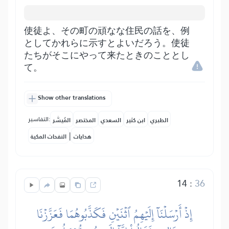
使徒よ、その町の頑なな住民の話を、例
としてかれらに示すとよいだろう。使徒
たちがそこにやって来たときのこととし
て。
Show other translations
التفاسير:
الطبري
ابن كثير
السعدي
المختصر
المُيسَّر
|
هدايات
النفحات المكية
14
:
36
إِذۡ أَرۡسَلۡنَآ إِلَيۡهِمُ ٱثۡنَيۡنِ فَكَذَّبُوهُمَا فَعَزَّزۡنَا