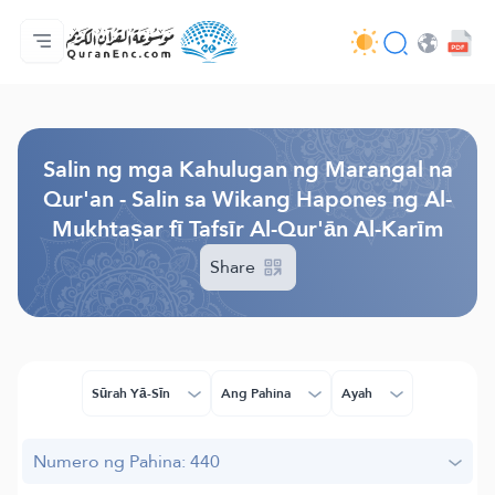
Ang Pangunahin
Indise ng mga Salin
Audio
Mga Serbisyo ng mga Developer - API
Tungkol
makipag-ugnayan sa amin
Ang Wika
Browse Old Version
Salin ng mga Kahulugan ng Marangal na
Qur'an - Salin sa Wikang Hapones ng Al-
Mukhtaṣar fī Tafsīr Al-Qur'ān Al-Karīm
Share
Sūrah Yā-Sīn
Ang Pahina
Ayah
Numero ng Pahina: 440