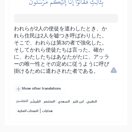
بِثَالِثٖ فَقَالُوٓاْ إِنَّآ إِلَيۡكُم مُّرۡسَلُونَ
われらが2人の使徒を遣わしたとき、か
れら住民は2人を嘘つき呼ばわりした。
そこで、われらは第3の者で強化した。
そしてかれら使徒たちは言った。確か
に、わたしたちはあなたがたに、アッラ
ーの唯一性とその定めに従うように呼び
掛けるために遣わされた者である。
Show other translations
التفاسير:
الطبري
ابن كثير
السعدي
المختصر
المُيسَّر
|
هدايات
النفحات المكية