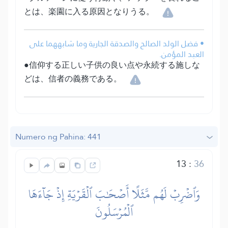
とは、楽園に入る原因となりうる。
• فضل الولد الصالح والصدقة الجارية وما شابههما على
العبد المؤمن.
●信仰する正しい子供の良い点や永続する施しな
どは、信者の義務である。
Numero ng Pahina: 441
13
:
36
وَٱضۡرِبۡ لَهُم مَّثَلًا أَصۡحَٰبَ ٱلۡقَرۡيَةِ إِذۡ جَآءَهَا
ٱلۡمُرۡسَلُونَ