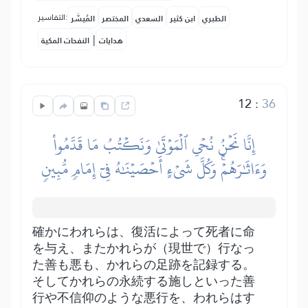
التفاسير:
الطبري
ابن كثير
السعدي
المختصر
المُيسَّر
|
هدايات
النفحات المكية
12
:
36
إِنَّا نَحۡنُ نُحۡيِ ٱلۡمَوۡتَىٰ وَنَكۡتُبُ مَا قَدَّمُواْ
وَءَاثَٰرَهُمۡۚ وَكُلَّ شَيۡءٍ أَحۡصَيۡنَٰهُ فِيٓ إِمَامٖ مُّبِينٖ
確かにわれらは、復活によって死者に命
を与え、またかれらが（現世で）行なっ
た善も悪も、かれらの足跡を記録する。
そしてかれらの永続する施しといった善
行や不信仰のような悪行を、われらはす