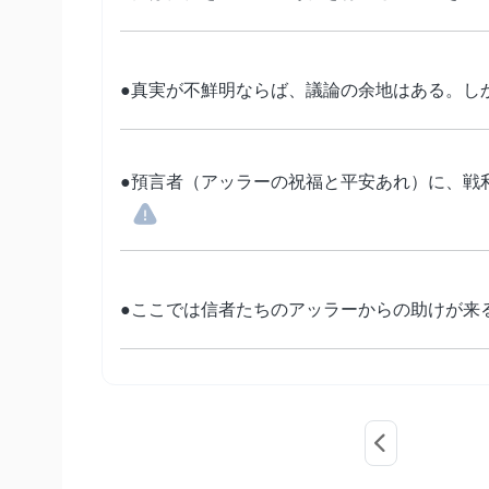
●真実が不鮮明ならば、議論の余地はある。し
●預言者（アッラーの祝福と平安あれ）に、戦
●ここでは信者たちのアッラーからの助けが来