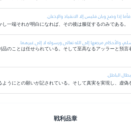
• أما إذا وضح وبان فليس إلا الانقياد والإذعان
かし一端それが明白になれば、その後は服従するのみである。
• م، والأحكام مرجعها إلى الله تعالى ورسوله لا إلى غيرهما
利品のことは任せられている。そして至高なるアッラーと預言
• طال الباطل
るようにとの願いが記されている。そして真実を実現し、虚偽
戦利品章