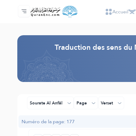
Accueil
Accueil
Index des traductions
Audio
Services des développeurs du site - API
Autour du projet
Nous contacter
Langue
Browse Old Version
Traduction des sens du 
Sourate Al Anfâl
Page
Verset
Numéro de la page: 177