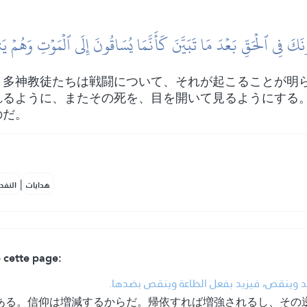
نَكَ فِي ٱلۡحَقِّ بَعۡدَ مَا تَبَيَّنَ كَأَنَّمَا يُسَاقُونَ إِلَى ٱلۡمَوۡتِ وَهُمۡ ي
、多神教徒たちは戦闘について、それが起こることが明
れるように、またその死を、目を開いて見るようにする
のだ。
|
هدايات
النفح
e cette page:
•  يزيد وينقص، فيزيد بفعل الطاعة وينقص بضدها
ある。信仰は増減するからだ。帰依すれば増強されるし、その