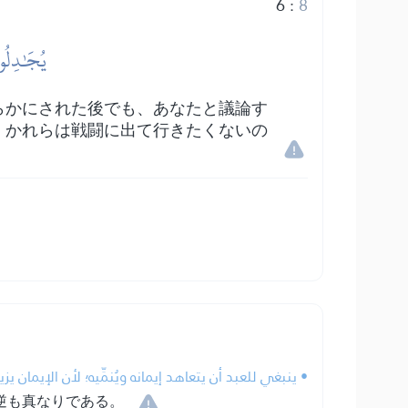
6
:
8
يُجَٰدِلُو
らかにされた後でも、あなたと議論す
。かれらは戦闘に出て行きたくないの
ينبغي للعبد أن يتعاهد إيمانه ويُنمِّيه؛ لأن الإيمان.
逆も真なりである。