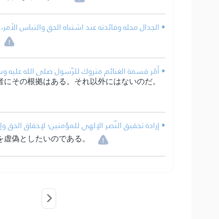
الجدال محله وفائدته عند اشتباه الحق والتباس الأمر، ف.
أَمْر قسمة الغنائم متروك للرّسول صلى الله عليه وسل.
者にその根拠はある。それ以外にはないのだ。
إرادة تحقيق النّصر الإلهي للمؤمنين؛ لإحقاق الحق وإب.
を虚偽としたいのである。