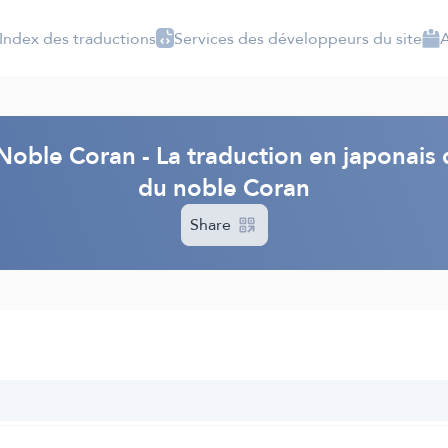
Index des traductions
Services des développeurs du site
A
Noble Coran - La traduction en japonai
du noble Coran
Share