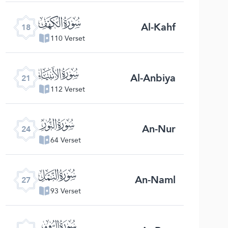
ﮞ
Al-Kahf
18
110 Verset
ﮡ
Al-Anbiya
21
112 Verset
ﮤ
An-Nur
24
64 Verset
ﮧ
An-Naml
27
93 Verset
ﮪ