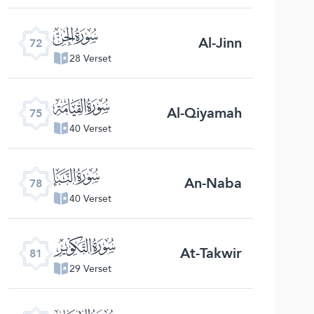
ﯵ
Al-Jinn
72
28 Verset
ﯸ
Al-Qiyamah
75
40 Verset
ﯻ
An-Naba
78
40 Verset
ﯾ
At-Takwir
81
29 Verset