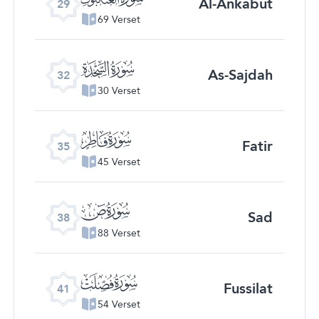
Al-Ankabut
29
69 Verset
ﮬ
As-Sajdah
32
30 Verset
ﮯ
Fatir
35
45 Verset
ﯓ
Sad
38
88 Verset
ﯖ
Fussilat
41
54 Verset