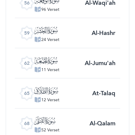
Al-Waqi'ah
56
96 Verset
ﯨ
Al-Hashr
59
24 Verset
ﯫ
Al-Jumu'ah
62
11 Verset
ﯮ
At-Talaq
65
12 Verset
ﯱ
Al-Qalam
68
52 Verset