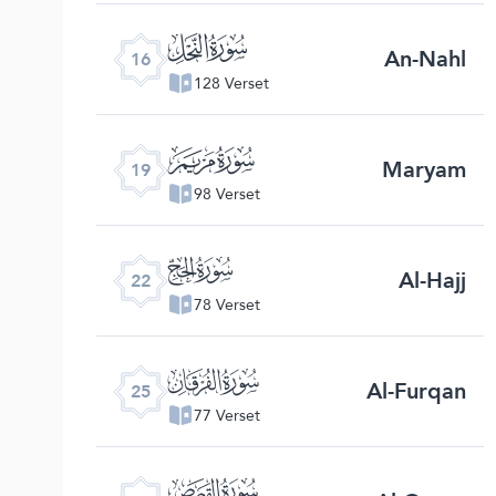
ﮜ
An-Nahl
16
128 Verset
ﮟ
Maryam
19
98 Verset
ﮢ
Al-Hajj
22
78 Verset
ﮥ
Al-Furqan
25
77 Verset
ﮨ