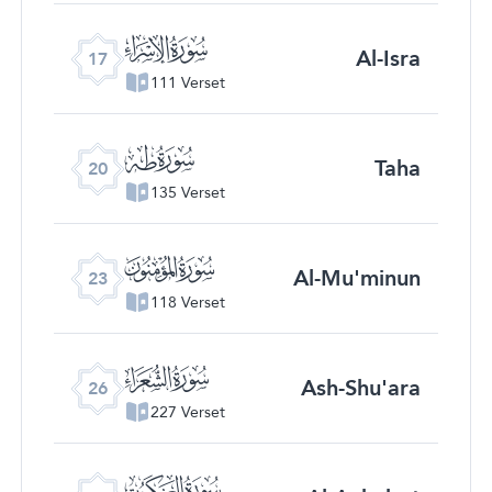
ﮝ
Al-Isra
17
111 Verset
ﮠ
Taha
20
135 Verset
ﮣ
Al-Mu'minun
23
118 Verset
ﮦ
Ash-Shu'ara
26
227 Verset
ﮩ