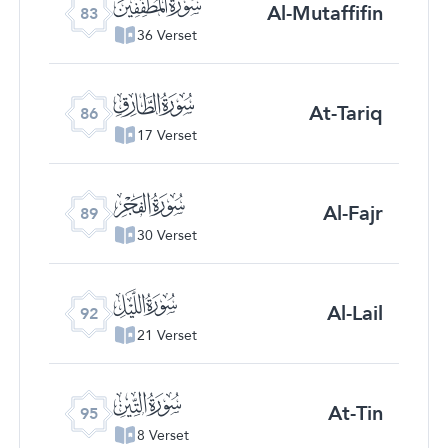
ﰀ
Al-Mutaffifin
83
36 Verset
ﰃ
At-Tariq
86
17 Verset
ﰆ
Al-Fajr
89
30 Verset
ﰉ
Al-Lail
92
21 Verset
ﰌ
At-Tin
95
8 Verset