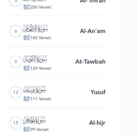
Al-'Imran
3
200 Verset
ﮒ
Al-An'am
6
165 Verset
ﮕ
At-Tawbah
9
129 Verset
ﮘ
Yusuf
12
111 Verset
ﮛ
Al-hijr
15
99 Verset