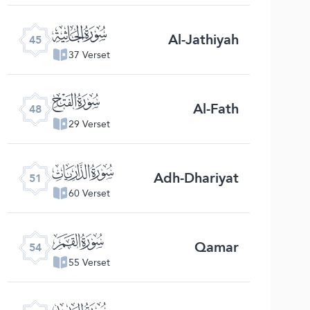
ﯚ
Al-Jathiyah
45
37 Verset
ﯝ
Al-Fath
48
29 Verset
ﯠ
Adh-Dhariyat
51
60 Verset
ﯣ
Qamar
54
55 Verset
ﯦ