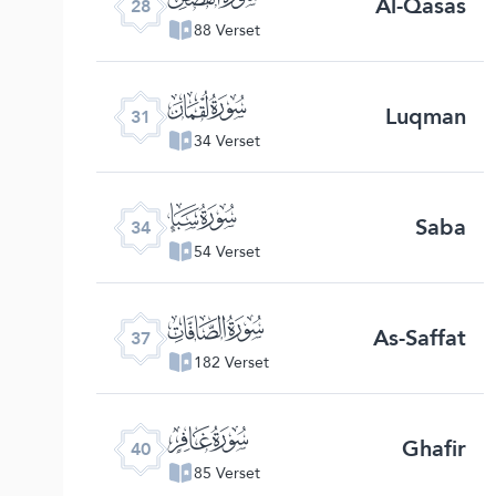
Al-Qasas
28
88 Verset
ﮫ
Luqman
31
34 Verset
ﮮ
Saba
34
54 Verset
ﮱ
As-Saffat
37
182 Verset
ﯕ
Ghafir
40
85 Verset