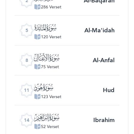
Al-Baqarah
2
286 Verset
ﮑ
Al-Ma'idah
5
120 Verset
ﮔ
Al-Anfal
8
75 Verset
ﮗ
Hud
11
123 Verset
ﮚ
Ibrahim
14
52 Verset