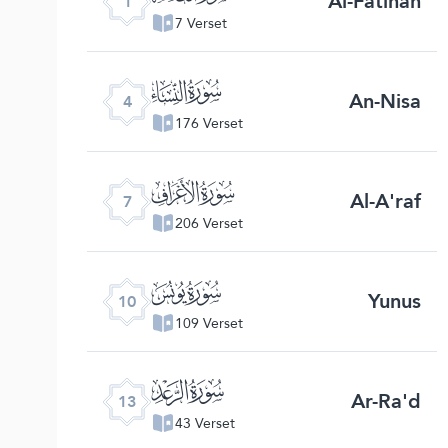
Al-Fatihah
1
7 Verset
ﮐ
An-Nisa
4
176 Verset
ﮓ
Al-A'raf
7
206 Verset
ﮖ
Yunus
10
109 Verset
ﮙ
Ar-Ra'd
13
43 Verset