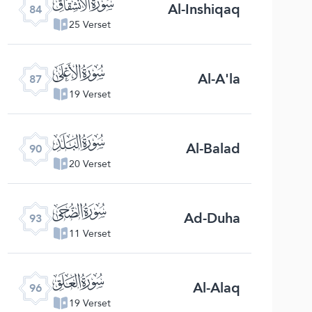
ﰁ
Al-Inshiqaq
84
25 Verset
ﰄ
Al-A'la
87
19 Verset
ﰇ
Al-Balad
90
20 Verset
ﰊ
Ad-Duha
93
11 Verset
ﰍ
Al-Alaq
96
19 Verset