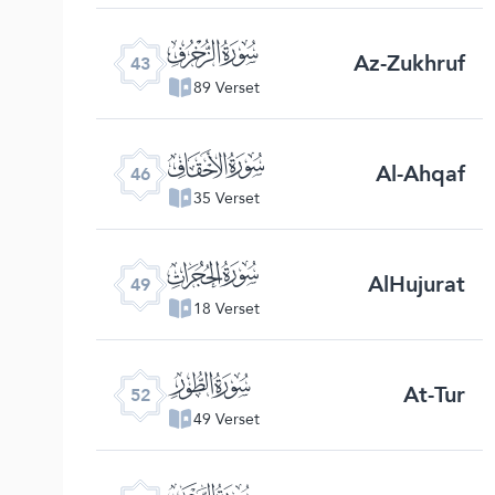
ﯘ
Az-Zukhruf
43
89 Verset
ﯛ
Al-Ahqaf
46
35 Verset
ﯞ
AlHujurat
49
18 Verset
ﯡ
At-Tur
52
49 Verset
ﯤ