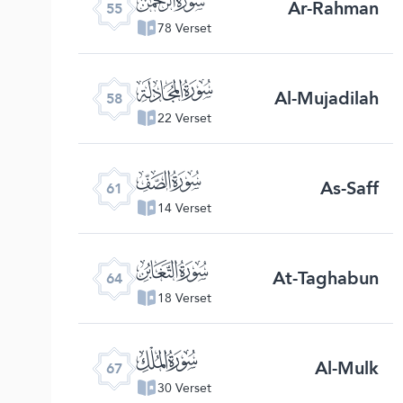
Ar-Rahman
55
78 Verset
ﯧ
Al-Mujadilah
58
22 Verset
ﯪ
As-Saff
61
14 Verset
ﯭ
At-Taghabun
64
18 Verset
ﯰ
Al-Mulk
67
30 Verset