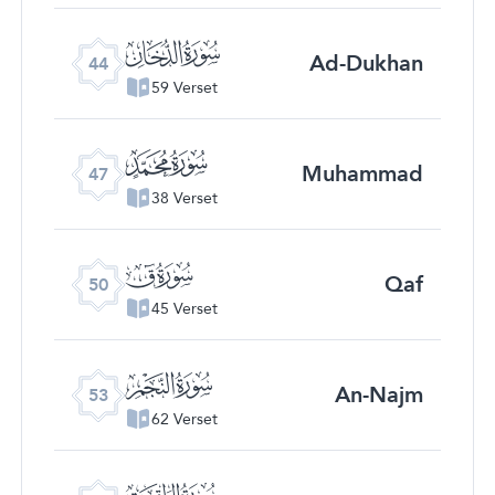
ﯙ
Ad-Dukhan
44
59 Verset
ﯜ
Muhammad
47
38 Verset
ﯟ
Qaf
50
45 Verset
ﯢ
An-Najm
53
62 Verset
ﯥ