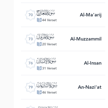
ﯳ
Al-Ma'arij
70
44 Verset
ﯶ
Al-Muzzammil
73
20 Verset
ﯹ
Al-Insan
76
31 Verset
ﯼ
An-Nazi'at
79
46 Verset