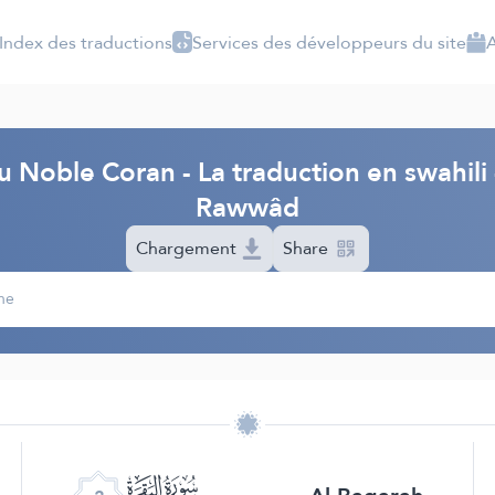
Index des traductions
Services des développeurs du site
A
u Noble Coran - La traduction en swahili 
Rawwâd
Chargement
Share
ﮎ