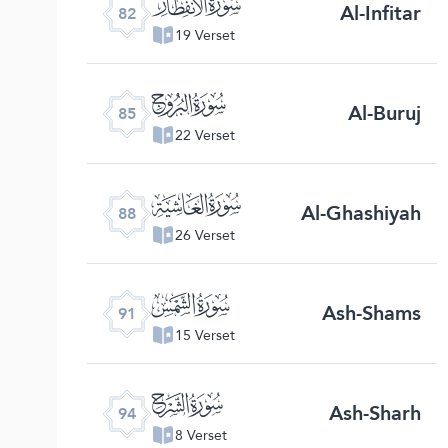
ﯿ
Al-Infitar
82
19 Verset
ﰂ
Al-Buruj
85
22 Verset
ﰅ
Al-Ghashiyah
88
26 Verset
ﰈ
Ash-Shams
91
15 Verset
ﰋ
Ash-Sharh
94
8 Verset