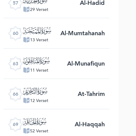
Al-Hadid
57
29 Verset
ﯩ
Al-Mumtahanah
60
13 Verset
ﯬ
Al-Munafiqun
63
11 Verset
ﯯ
At-Tahrim
66
12 Verset
ﯲ
Al-Haqqah
69
52 Verset