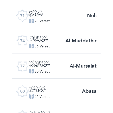
ﯴ
Nuh
71
28 Verset
ﯷ
Al-Muddathir
74
56 Verset
ﯺ
Al-Mursalat
77
50 Verset
ﯽ
Abasa
80
42 Verset