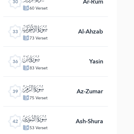
Ar-Rum
30
60 Verset
ﮭ
Al-Ahzab
33
73 Verset
ﮰ
Yasin
36
83 Verset
ﯔ
Az-Zumar
39
75 Verset
ﯗ
Ash-Shura
42
53 Verset