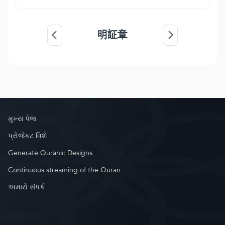
明証章
મુખ્ય પેજ
પ્રોજેકટ વિશે
Generate Quranic Designs
Continuous streaming of the Quran
અમારો સંપર્ક