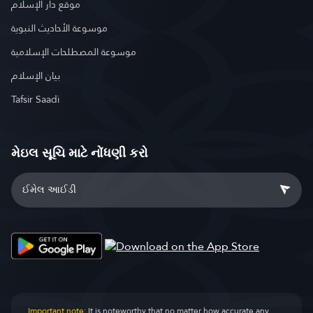
موقع دار الإسلام
موسوعة الأحاديث النبوية
موسوعة المصطلحات الإسلامية
بيان الإسلام
Tafsir Saadi
મેઇલ સૂચિ માટે નોંધણી કરો
Important note:
It is noteworthy that no matter how accurate any