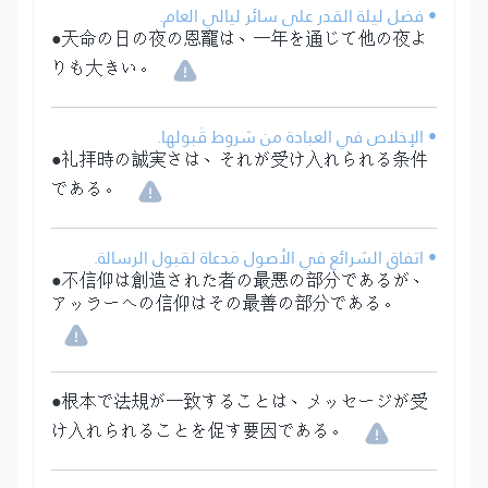
• فضل ليلة القدر على سائر ليالي العام.
●天命の日の夜の恩寵は、一年を通じて他の夜よ
りも大きい。
• الإخلاص في العبادة من شروط قَبولها.
●礼拝時の誠実さは、それが受け入れられる条件
である。
• اتفاق الشرائع في الأصول مَدعاة لقبول الرسالة.
●不信仰は創造された者の最悪の部分であるが、
アッラーへの信仰はその最善の部分である。
●根本で法規が一致することは、メッセージが受
け入れられることを促す要因である。