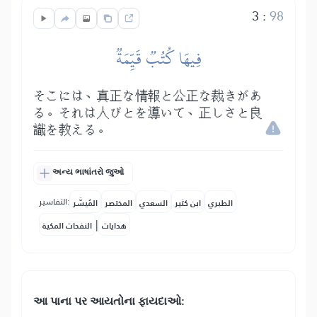
3
:
98
فِيهَا كُتُبٞ قَيِّمَةٞ
そこには、真正な情報と公正な裁きがあ
る。それは人びとを導いて、正しさと良
識を教える。
અન્ય ભાષાંતરો જુઓ
التفاسير:
الطبري
ابن كثير
السعدي
المختصر
المُيسَّر
|
هدايات
النفحات المكية
આ પાના પર આયતોના ફાયદાઓ: