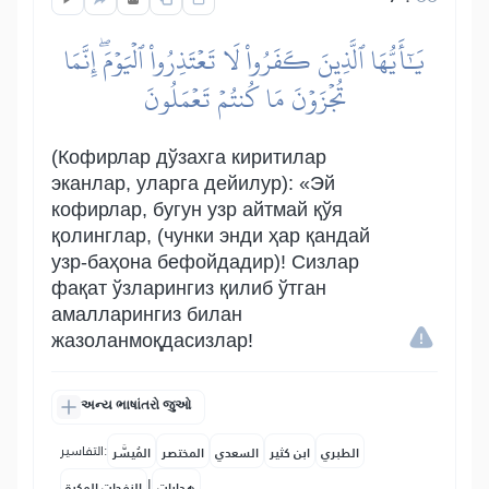
يَٰٓأَيُّهَا ٱلَّذِينَ كَفَرُواْ لَا تَعۡتَذِرُواْ ٱلۡيَوۡمَۖ إِنَّمَا
تُجۡزَوۡنَ مَا كُنتُمۡ تَعۡمَلُونَ
(Кофирлар дўзахга киритилар
эканлар, уларга дейилур): «Эй
кофирлар, бугун узр айтмай қўя
қолинглар, (чунки энди ҳар қандай
узр-баҳона бефойдадир)! Сизлар
фақат ўзларингиз қилиб ўтган
амалларингиз билан
жазоланмоқдасизлар!
અન્ય ભાષાંતરો જુઓ
التفاسير:
الطبري
ابن كثير
السعدي
المختصر
المُيسَّر
|
هدايات
النفحات المكية