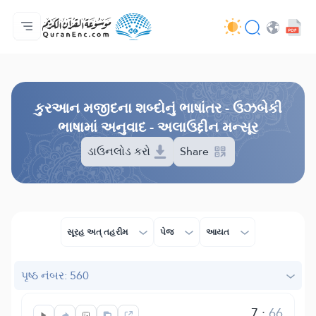
મુખ્ય પેજ
ભાષાંતરોની યાદી
Audio
વિકાસકની સેવાઓ - API
પ્રોજેકટ વિશે
અમારો સંપર્ક
ભાષા
Browse Old Version
કુરઆન મજીદના શબ્દોનું ભાષાંતર - ઉઝબેકી
ભાષામાં અનુવાદ - અલાઉદ્દીન મન્સૂર
ડાઉનલોડ કરો
Share
સૂરહ અત્ તહરીમ
પેજ
આયત
પૃષ્ઠ નંબર: 560
7
:
66