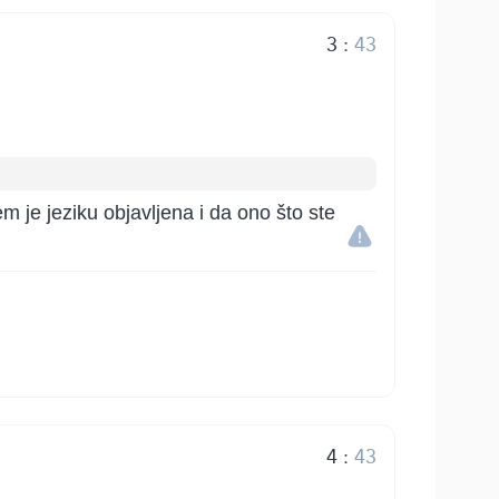
3
:
43
m je jeziku objavljena i da ono što ste
4
:
43