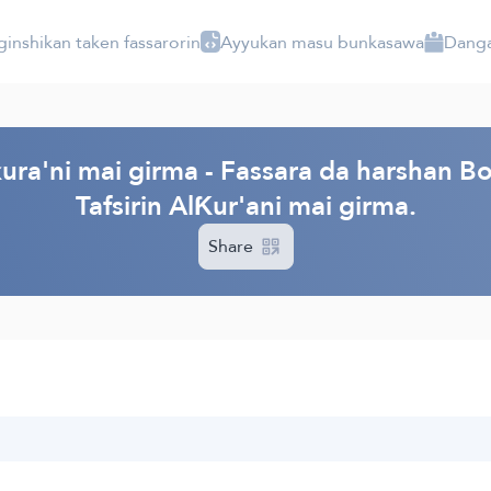
ginshikan taken fassarorin
Ayyukan masu bunkasawa
Danga
ura'ni mai girma - Fassara da harshan Bo
Tafsirin AlƘur'ani mai girma.
Share