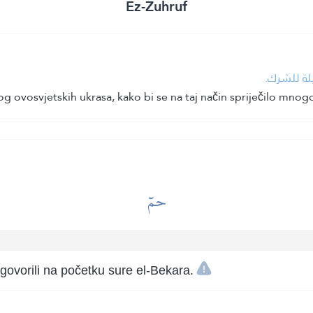
Ez-Zuhruf
سيلة للشرك
 ovosvjetskih ukrasa, kako bi se na taj način spriječilo mnog
حمٓ
vorili na početku sure el-Bekara.