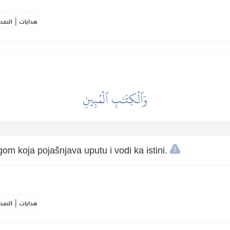
|
هدايات
النفح
وَٱلۡكِتَٰبِ ٱلۡمُبِينِ
om koja pojašnjava uputu i vodi ka istini.
|
هدايات
النفح