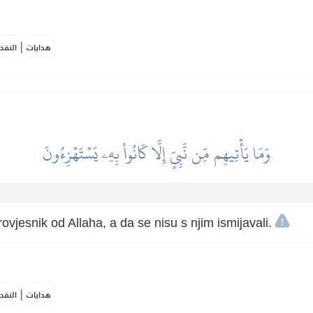
|
هدايات
النفح
وَمَا يَأۡتِيهِم مِّن نَّبِيٍّ إِلَّا كَانُواْ بِهِۦ يَسۡتَهۡزِءُونَ
ovjesnik od Allaha, a da se nisu s njim ismijavali.
|
هدايات
النفح