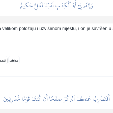
وَإِنَّهُۥ فِيٓ أُمِّ ٱلۡكِتَٰبِ لَدَيۡنَا لَعَلِيٌّ حَكِيمٌ
 velikom položaju i uzvišenom mjestu, i on je savršen u 
|
هدايات
النفح
أَفَنَضۡرِبُ عَنكُمُ ٱلذِّكۡرَ صَفۡحًا أَن كُنتُمۡ قَوۡمٗا مُّسۡرِفِينَ