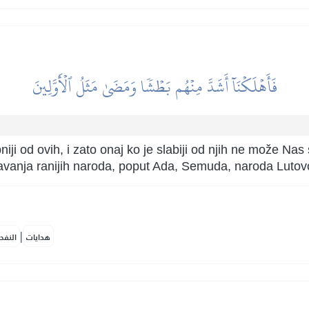
فَأَهۡلَكۡنَآ أَشَدَّ مِنۡهُم بَطۡشٗا وَمَضَىٰ مَثَلُ ٱلۡأَوَّلِينَ
bniji od ovih, i zato onaj ko je slabiji od njih ne može Nas
avanja ranijih naroda, poput Ada, Semuda, naroda Lutov
|
هدايات
النفح