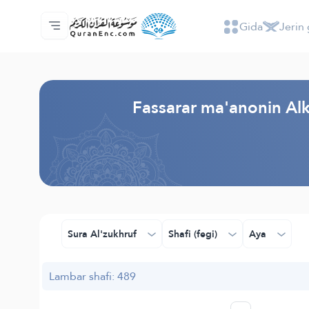
Gida
Jerin 
Gida
Jerin ginshikan taken fassarorin
Audio
Ayyukan masu bunkasawa - API
Dangane da wannan aikin
Ka tuntube mu
Harshe
Browse Old Version
Fassarar ma'anonin Alk
Sura Al'zukhruf
Shafi (fegi)
Aya
Lambar shafi: 489