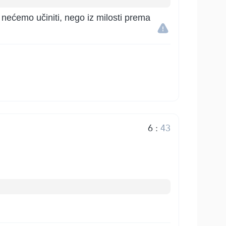
 nećemo učiniti, nego iz milosti prema
6
:
43