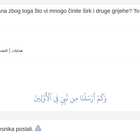
a zbog toga što vi mnogo činite širk i druge grijehe? To
|
هدايات
النفح
وَكَمۡ أَرۡسَلۡنَا مِن نَّبِيّٖ فِي ٱلۡأَوَّلِينَ
snika poslali.