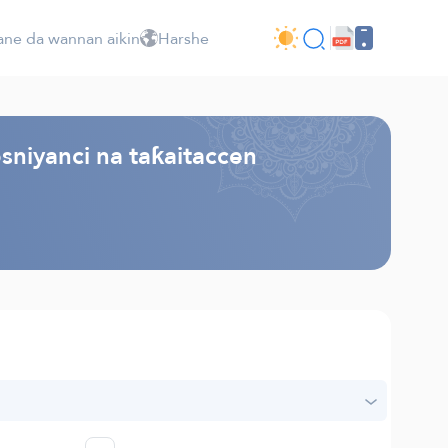
ne da wannan aikin
Harshe
sniyanci na taƙaitaccen