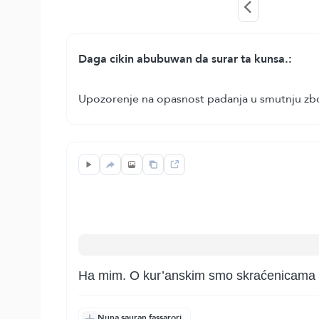
Daga cikin abubuwan da surar ta kunsa.:
Upozorenje na opasnost padanja u smutnju zbog
Ha mim. O kur’anskim smo skraćenicama go
Nuna sauran fassarori