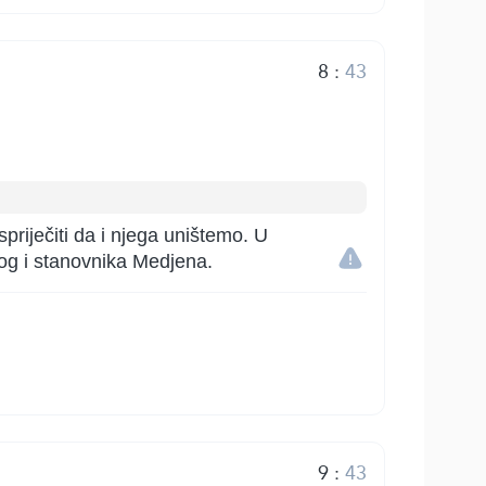
8
:
43
 spriječiti da i njega uništemo. U
og i stanovnika Medjena.
9
:
43