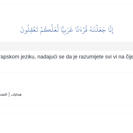
إِنَّا جَعَلۡنَٰهُ قُرۡءَٰنًا عَرَبِيّٗا لَّعَلَّكُمۡ تَعۡقِلُونَ
apskom jeziku, nadajući se da je razumijete svi vi na čije
|
هدايات
النفح