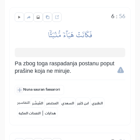
6
:
56
فَكَانَتۡ هَبَآءٗ مُّنۢبَثّٗا
Pa zbog toga raspadanja postanu poput
prašine koja ne miruje.
Nuna sauran fassarori
التفاسير:
الطبري
ابن كثير
السعدي
المختصر
المُيسَّر
|
هدايات
النفحات المكية