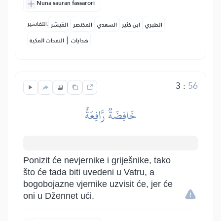
Nuna sauran fassarori
التفاسير:
الطبري
ابن كثير
السعدي
المختصر
المُيسَّر
|
هدايات
النفحات المكية
3
:
56
خَافِضَةٞ رَّافِعَةٌ
Ponizit će nevjernike i griješnike, tako
što će tada biti uvedeni u Vatru, a
bogobojazne vjernike uzvisit će, jer će
oni u Džennet ući.