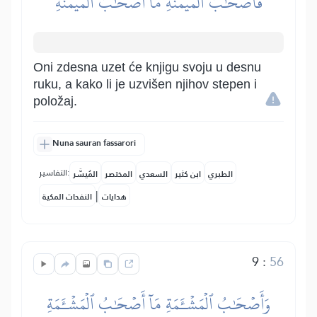
فَأَصۡحَٰبُ ٱلۡمَيۡمَنَةِ مَآ أَصۡحَٰبُ ٱلۡمَيۡمَنَةِ
Oni zdesna uzet će knjigu svoju u desnu
ruku, a kako li je uzvišen njihov stepen i
položaj.
Nuna sauran fassarori
التفاسير:
الطبري
ابن كثير
السعدي
المختصر
المُيسَّر
|
هدايات
النفحات المكية
9
:
56
وَأَصۡحَٰبُ ٱلۡمَشۡـَٔمَةِ مَآ أَصۡحَٰبُ ٱلۡمَشۡـَٔمَةِ