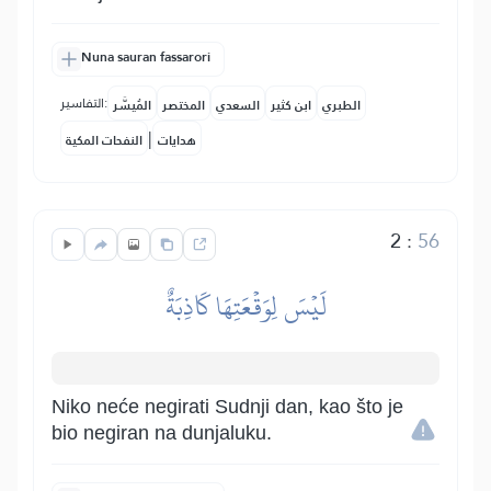
Nuna sauran fassarori
التفاسير:
الطبري
ابن كثير
السعدي
المختصر
المُيسَّر
|
هدايات
النفحات المكية
2
:
56
لَيۡسَ لِوَقۡعَتِهَا كَاذِبَةٌ
Niko neće negirati Sudnji dan, kao što je
bio negiran na dunjaluku.