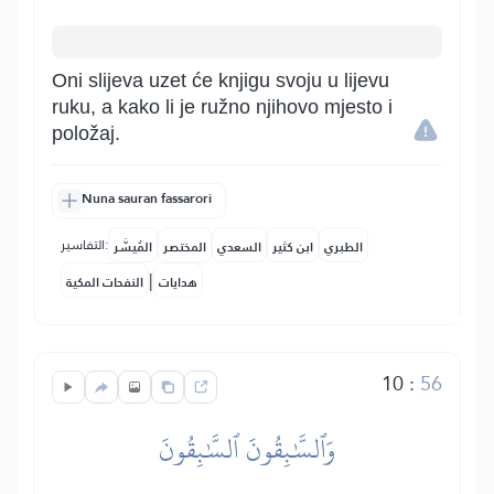
Oni slijeva uzet će knjigu svoju u lijevu
ruku, a kako li je ružno njihovo mjesto i
položaj.
Nuna sauran fassarori
التفاسير:
الطبري
ابن كثير
السعدي
المختصر
المُيسَّر
|
هدايات
النفحات المكية
10
:
56
وَٱلسَّٰبِقُونَ ٱلسَّٰبِقُونَ