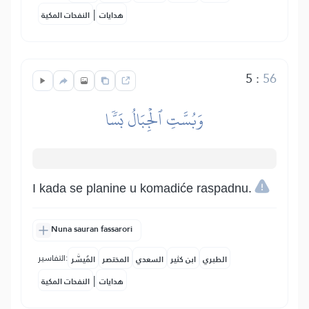
|
هدايات
النفحات المكية
5
:
56
وَبُسَّتِ ٱلۡجِبَالُ بَسّٗا
I kada se planine u komadiće raspadnu.
Nuna sauran fassarori
التفاسير:
الطبري
ابن كثير
السعدي
المختصر
المُيسَّر
|
هدايات
النفحات المكية