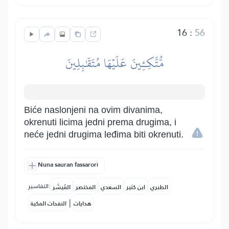
16
:
56
مُّتَّكِـِٔينَ عَلَيۡهَا مُتَقَٰبِلِينَ
Biće naslonjeni na ovim divanima,
okrenuti licima jedni prema drugima, i
neće jedni drugima leđima biti okrenuti.
Nuna sauran fassarori
التفاسير:
الطبري
ابن كثير
السعدي
المختصر
المُيسَّر
|
هدايات
النفحات المكية