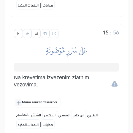
|
هدايات
النفحات المكية
15
:
56
عَلَىٰ سُرُرٖ مَّوۡضُونَةٖ
Na krevetima izvezenim zlatnim
vezovima.
Nuna sauran fassarori
التفاسير:
الطبري
ابن كثير
السعدي
المختصر
المُيسَّر
|
هدايات
النفحات المكية