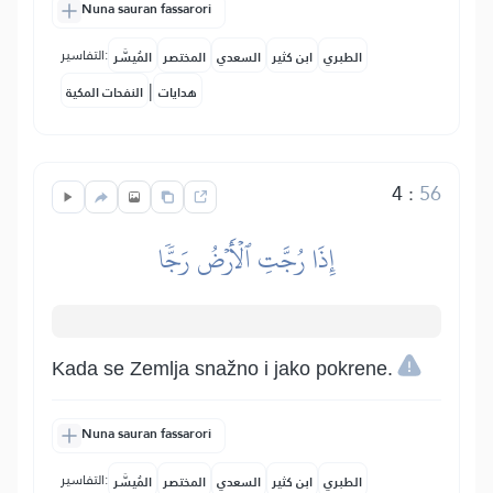
Nuna sauran fassarori
التفاسير:
الطبري
ابن كثير
السعدي
المختصر
المُيسَّر
|
هدايات
النفحات المكية
4
:
56
إِذَا رُجَّتِ ٱلۡأَرۡضُ رَجّٗا
Kada se Zemlja snažno i jako pokrene.
Nuna sauran fassarori
التفاسير:
الطبري
ابن كثير
السعدي
المختصر
المُيسَّر