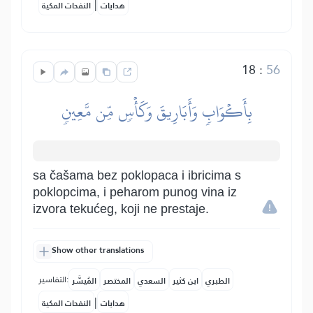
|
هدايات
النفحات المكية
18
:
56
بِأَكۡوَابٖ وَأَبَارِيقَ وَكَأۡسٖ مِّن مَّعِينٖ
sa čašama bez poklopaca i ibricima s
poklopcima, i peharom punog vina iz
izvora tekućeg, koji ne prestaje.
Show other translations
التفاسير:
الطبري
ابن كثير
السعدي
المختصر
المُيسَّر
|
هدايات
النفحات المكية