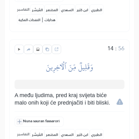
التفاسير:
الطبري
ابن كثير
السعدي
المختصر
المُيسَّر
|
هدايات
النفحات المكية
14
:
56
وَقَلِيلٞ مِّنَ ٱلۡأٓخِرِينَ
A među ljudima, pred kraj svijeta biće
malo onih koji će prednjačiti i biti bliski.
Nuna sauran fassarori
التفاسير:
الطبري
ابن كثير
السعدي
المختصر
المُيسَّر