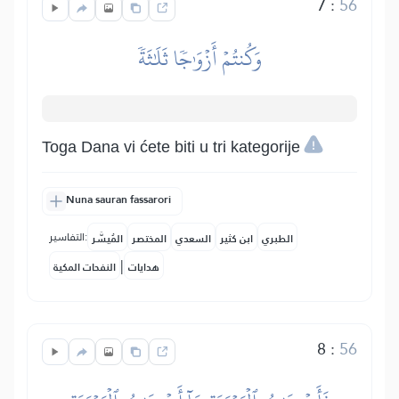
7
:
56
وَكُنتُمۡ أَزۡوَٰجٗا ثَلَٰثَةٗ
Toga Dana vi ćete biti u tri kategorije
Nuna sauran fassarori
التفاسير:
الطبري
ابن كثير
السعدي
المختصر
المُيسَّر
|
هدايات
النفحات المكية
8
:
56