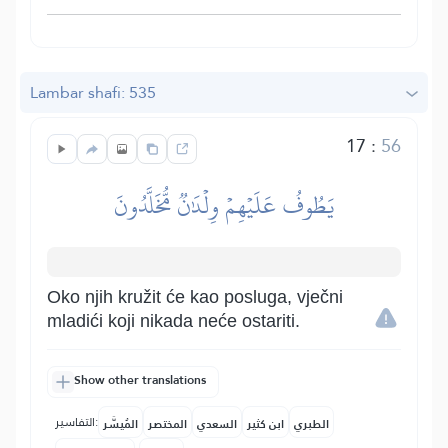
Lambar shafi: 535
17
:
56
يَطُوفُ عَلَيۡهِمۡ وِلۡدَٰنٞ مُّخَلَّدُونَ
Oko njih kružit će kao posluga, vječni
mladići koji nikada neće ostariti.
Show other translations
التفاسير:
الطبري
ابن كثير
السعدي
المختصر
المُيسَّر