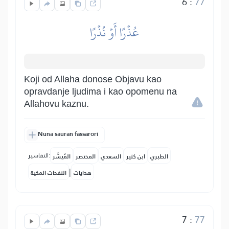
6
:
77
عُذۡرًا أَوۡ نُذۡرًا
Koji od Allaha donose Objavu kao
opravdanje ljudima i kao opomenu na
Allahovu kaznu.
Nuna sauran fassarori
التفاسير:
الطبري
ابن كثير
السعدي
المختصر
المُيسَّر
|
هدايات
النفحات المكية
7
:
77