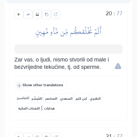
20
:
77
أَلَمۡ نَخۡلُقكُّم مِّن مَّآءٖ مَّهِينٖ
Zar vas, o ljudi, nismo stvorili od male i
bezvrijedne tekućine, tj. od sperme.
Show other translations
التفاسير:
الطبري
ابن كثير
السعدي
المختصر
المُيسَّر
|
هدايات
النفحات المكية
21
:
77