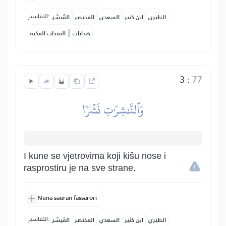
التفاسير:
الطبري
ابن كثير
السعدي
المختصر
المُيسَّر
|
هدايات
النفحات المكية
3
:
77
وَٱلنَّٰشِرَٰتِ نَشۡرٗا
I kune se vjetrovima koji kišu nose i
rasprostiru je na sve strane.
Nuna sauran fassarori
التفاسير:
الطبري
ابن كثير
السعدي
المختصر
المُيسَّر