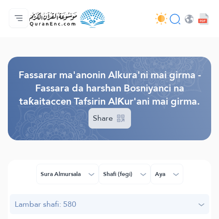
Gida
Jerin ginshikan taken fassarorin
Audio
Ayyukan masu bunkasawa - API
Dangane da wannan aikin
Ka tuntube mu
Harshe
Browse Old Version
Fassarar ma'anonin Alkura'ni mai girma -
Fassara da harshan Bosniyanci na
taƙaitaccen Tafsirin AlƘur'ani mai girma.
Share
Sura Almursala
Shafi (fegi)
Aya
Lambar shafi: 580