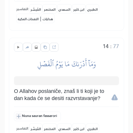
التفاسير:
الطبري
ابن كثير
السعدي
المختصر
المُيسَّر
|
هدايات
النفحات المكية
14
:
77
وَمَآ أَدۡرَىٰكَ مَا يَوۡمُ ٱلۡفَصۡلِ
O Allahov poslaniče, znaš li ti koji je to
dan kada će se desiti razvrstavanje?
Nuna sauran fassarori
التفاسير:
الطبري
ابن كثير
السعدي
المختصر
المُيسَّر