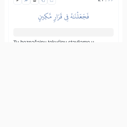
فَجَعَلۡنَٰهُ فِي قَرَارٖ مَّكِينٍ
Tu beznačajnu tekućinu stavljamo u
zaštićeno mjestio, tj. rodnicu.
Show other translations
التفاسير:
الطبري
ابن كثير
السعدي
المختصر
المُيسَّر
|
هدايات
النفحات المكية
22
:
77