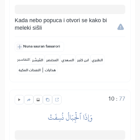
Kada nebo popuca i otvori se kako bi
meleki sišli
Nuna sauran fassarori
التفاسير:
الطبري
ابن كثير
السعدي
المختصر
المُيسَّر
|
هدايات
النفحات المكية
10
:
77
وَإِذَا ٱلۡجِبَالُ نُسِفَتۡ