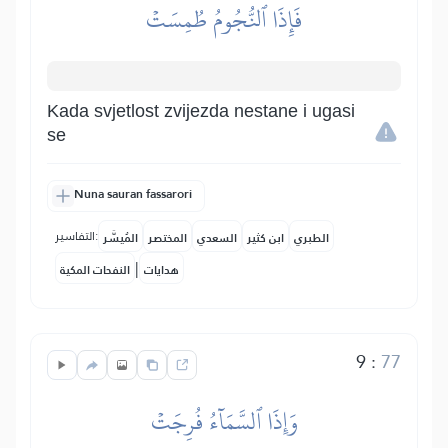
فَإِذَا ٱلنُّجُومُ طُمِسَتۡ
Kada svjetlost zvijezda nestane i ugasi
se
Nuna sauran fassarori
التفاسير:
الطبري
ابن كثير
السعدي
المختصر
المُيسَّر
|
هدايات
النفحات المكية
9
:
77
وَإِذَا ٱلسَّمَآءُ فُرِجَتۡ