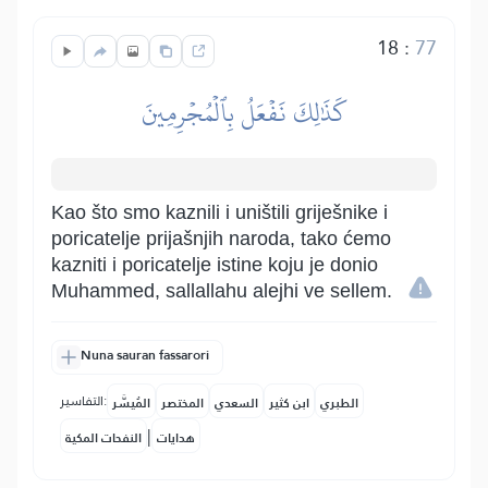
18
:
77
كَذَٰلِكَ نَفۡعَلُ بِٱلۡمُجۡرِمِينَ
Kao što smo kaznili i uništili griješnike i
poricatelje prijašnjih naroda, tako ćemo
kazniti i poricatelje istine koju je donio
Muhammed, sallallahu alejhi ve sellem.
Nuna sauran fassarori
التفاسير:
الطبري
ابن كثير
السعدي
المختصر
المُيسَّر
|
هدايات
النفحات المكية