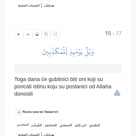
|
هدايات
النفحات المكية
15
:
77
وَيۡلٞ يَوۡمَئِذٖ لِّلۡمُكَذِّبِينَ
Toga dana će gubitnici biti oni koji su
poricali istinu koju su poslanici od Allaha
donosili
Nuna sauran fassarori
التفاسير:
الطبري
ابن كثير
السعدي
المختصر
المُيسَّر
|
هدايات
النفحات المكية