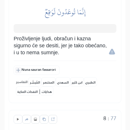
إِنَّمَا تُوعَدُونَ لَوَٰقِعٞ
Proživljenje ljudi, obračun i kazna
sigurno će se desiti, jer je tako obećano,
i u to nema sumnje.
Nuna sauran fassarori
التفاسير:
الطبري
ابن كثير
السعدي
المختصر
المُيسَّر
|
هدايات
النفحات المكية
8
:
77