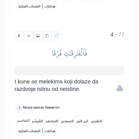
|
هدايات
النفحات المكية
4
:
77
فَٱلۡفَٰرِقَٰتِ فَرۡقٗا
I kune se melekima koji dolaze da
razdvoje istinu od neistine.
Nuna sauran fassarori
التفاسير:
الطبري
ابن كثير
السعدي
المختصر
المُيسَّر
|
هدايات
النفحات المكية