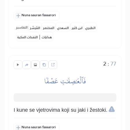
Nuna sauran fassarori
التفاسير:
الطبري
ابن كثير
السعدي
المختصر
المُيسَّر
|
هدايات
النفحات المكية
2
:
77
فَٱلۡعَٰصِفَٰتِ عَصۡفٗا
I kune se vjetrovima koji su jaki i žestoki.
Nuna sauran fassarori