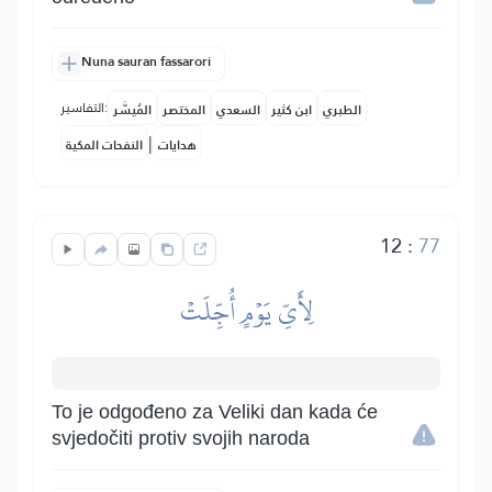
Nuna sauran fassarori
التفاسير:
الطبري
ابن كثير
السعدي
المختصر
المُيسَّر
|
هدايات
النفحات المكية
12
:
77
لِأَيِّ يَوۡمٍ أُجِّلَتۡ
To je odgođeno za Veliki dan kada će
svjedočiti protiv svojih naroda