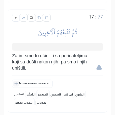
17
:
77
ثُمَّ نُتۡبِعُهُمُ ٱلۡأٓخِرِينَ
Zatim smo to učinili i sa poricateljima
koji su došli nakon njih, pa smo i njih
uništili.
Nuna sauran fassarori
التفاسير:
الطبري
ابن كثير
السعدي
المختصر
المُيسَّر
|
هدايات
النفحات المكية