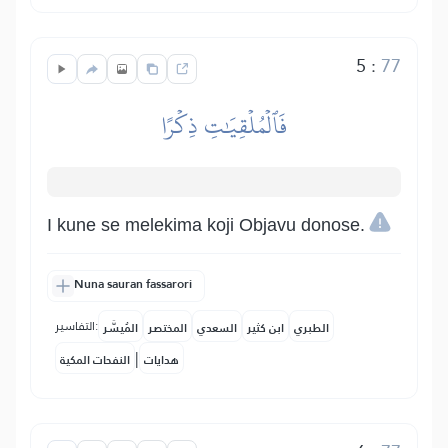
5
:
77
فَٱلۡمُلۡقِيَٰتِ ذِكۡرًا
I kune se melekima koji Objavu donose.
Nuna sauran fassarori
التفاسير:
الطبري
ابن كثير
السعدي
المختصر
المُيسَّر
|
هدايات
النفحات المكية