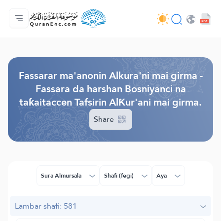
Gida
Jerin ginshikan taken fassarorin
Audio
Ayyukan masu bunkasawa - API
Dangane da wannan aikin
Ka tuntube mu
Harshe
Browse Old Version
Fassarar ma'anonin Alkura'ni mai girma -
Fassara da harshan Bosniyanci na
taƙaitaccen Tafsirin AlƘur'ani mai girma.
Share
Sura Almursala
Shafi (fegi)
Aya
Lambar shafi: 581