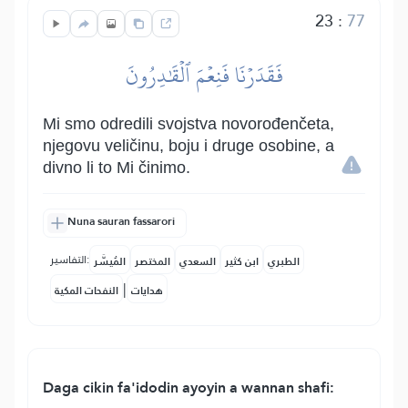
23
:
77
فَقَدَرۡنَا فَنِعۡمَ ٱلۡقَٰدِرُونَ
Mi smo odredili svojstva novorođenčeta,
njegovu veličinu, boju i druge osobine, a
divno li to Mi činimo.
Nuna sauran fassarori
التفاسير:
الطبري
ابن كثير
السعدي
المختصر
المُيسَّر
|
هدايات
النفحات المكية
Daga cikin fa'idodin ayoyin a wannan shafi: