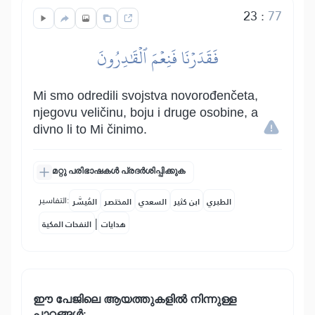
23
:
77
فَقَدَرۡنَا فَنِعۡمَ ٱلۡقَٰدِرُونَ
Mi smo odredili svojstva novorođenčeta,
njegovu veličinu, boju i druge osobine, a
divno li to Mi činimo.
മറ്റു പരിഭാഷകൾ പ്രദർശിപ്പിക്കുക
التفاسير:
الطبري
ابن كثير
السعدي
المختصر
المُيسَّر
|
هدايات
النفحات المكية
ഈ പേജിലെ ആയത്തുകളിൽ നിന്നുള്ള
പാഠങ്ങൾ: