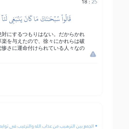
18
:
25
قَالُواْ سُبۡحَٰنَكَ مَا كَانَ يَنۢبَغِي لَنَآ أ
絶対にするつもりはない。だからかれ
享楽を与えたので、徐々にかれらは破
悲惨さに運命付けられている人々なの
• الجمع بين الترهيب من عذاب الله والترغيب في ثوابه.