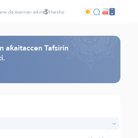
ne da wannan aikin
Harshe
n aƙaitaccen Tafsirin
i.