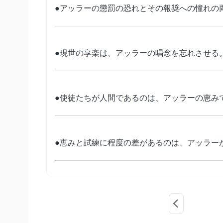
●アッラーの懲罰の恐れとその報奨への憧れの
●現世の享楽は、アッラーの唱念を忘れさせる
●使徒たちが人間であるのは、アッラーの恵み
●恵みと試練に程度の差があるのは、アッラー