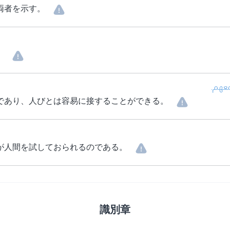
両者を示す。
。
• عهم
であり、人びとは容易に接することができる。
が人間を試しておられるのである。
識別章