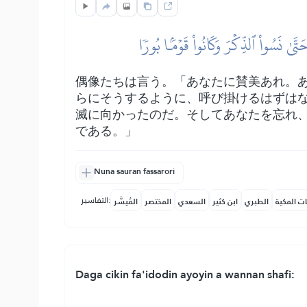
َىٰ نَسُواْ ٱلذِّكۡرَ وَكَانُواْ قَوۡمَۢا بُورٗا
偶像たちは言う。「あなたに賛美あれ。
らにそうするように、呼び掛けるはずは
滅に向かったのだ。そしてあなたを忘れ
である。」
Nuna sauran fassarori
التفاسير:
ات المكية
الطبري
ابن كثير
السعدي
المختصر
المُيسَّر
Daga cikin fa'idodin ayoyin a wannan shafi: