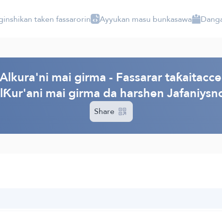
ginshikan taken fassarorin
Ayyukan masu bunkasawa
Danga
lkura'ni mai girma - Fassarar taƙaitacce
lƘur'ani mai girma da harshen Jafaniysnc
Share