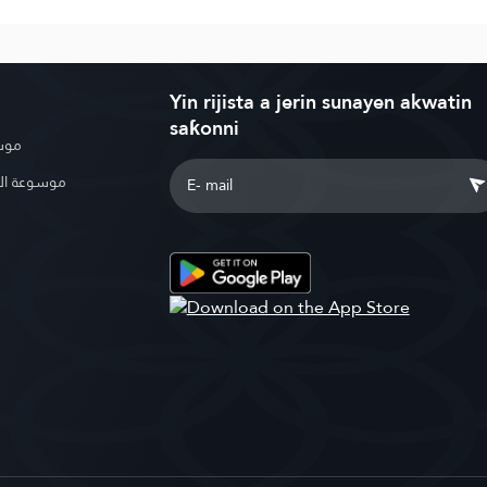
Yin rijista a jerin sunayen akwatin
saƙonni
موسو
موسوعة ال