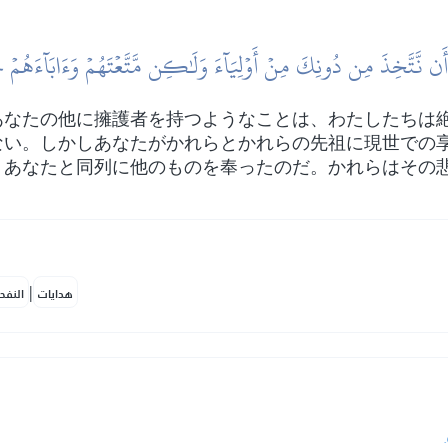
َن نَّتَّخِذَ مِن دُونِكَ مِنۡ أَوۡلِيَآءَ وَلَٰكِن مَّتَّعۡتَهُمۡ وَءَابَآءَهُمۡ حَتّ
あなたの他に擁護者を持つようなことは、わたしたちは
ない。しかしあなたがかれらとかれらの先祖に現世での
、あなたと同列に他のものを奉ったのだ。かれらはその
|
هدايات
النفح