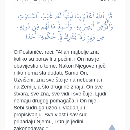
قُلِ ٱللَّهُ أَعۡلَمُ بِمَا لَبِثُواْۖ لَهُۥ غَيۡبُ ٱلسَّمَٰوَٰتِ
وَٱلۡأَرۡضِۖ أَبۡصِرۡ بِهِۦ وَأَسۡمِعۡۚ مَا لَهُم مِّن دُونِهِۦ
مِن وَلِيّٖ وَلَا يُشۡرِكُ فِي حُكۡمِهِۦٓ أَحَدٗا
O Poslaniče, reci: "Allah najbolje zna
koliko su boravili u pećini, i On nas je
obavijestio o tome. Nakon Njegove riječi
niko nema šta dodati. Samo On,
Uzvišeni, zna sve što je na nebesima i
na Zemlji, a što drugi ne znaju, On sve
stvara, sve zna, sve vidi i sve čuje. Ljudi
nemaju drugog pomagača, i On nije
Sebi sudruga uzeo u vladanju i
propisivanju. Sva vlast i sav sud
pripadaju Njemu, i On je jedini
zakonodavac."