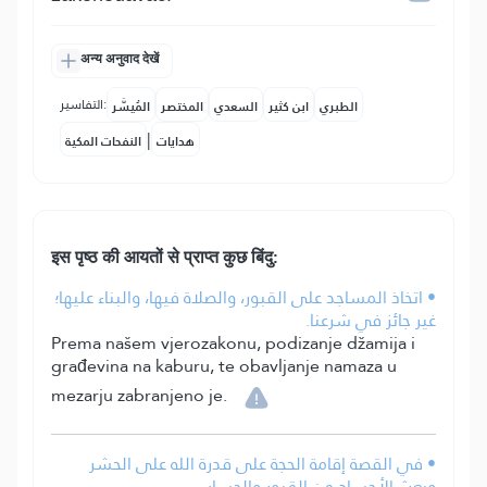
अन्य अनुवाद देखें
التفاسير:
الطبري
ابن كثير
السعدي
المختصر
المُيسَّر
|
هدايات
النفحات المكية
इस पृष्ठ की आयतों से प्राप्त कुछ बिंदु:
• اتخاذ المساجد على القبور، والصلاة فيها، والبناء عليها؛
غير جائز في شرعنا.
Prema našem vjerozakonu, podizanje džamija i
građevina na kaburu, te obavljanje namaza u
mezarju zabranjeno je.
• في القصة إقامة الحجة على قدرة الله على الحشر
وبعث الأجساد من القبور والحساب.