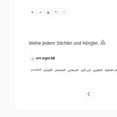
Wehe jedem Stichler und Nörgler,
अन्य अनुवाद देखें
التفاسير:
ات المكية
الطبري
ابن كثير
السعدي
المختصر
المُيسَّر