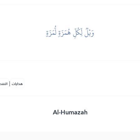
وَيۡلٞ لِّكُلِّ هُمَزَةٖ لُّمَزَةٍ
|
هدايات
النفح
Al-Humazah