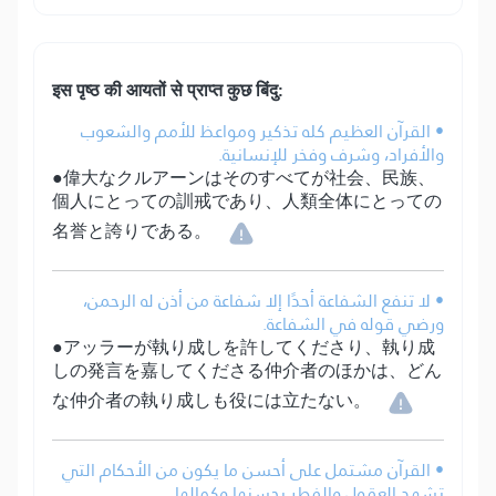
इस पृष्ठ की आयतों से प्राप्त कुछ बिंदु:
• القرآن العظيم كله تذكير ومواعظ للأمم والشعوب
والأفراد، وشرف وفخر للإنسانية.
●偉大なクルアーンはそのすべてが社会、民族、
個人にとっての訓戒であり、人類全体にとっての
名誉と誇りである。
• لا تنفع الشفاعة أحدًا إلا شفاعة من أذن له الرحمن،
ورضي قوله في الشفاعة.
●アッラーが執り成しを許してくださり、執り成
しの発言を嘉してくださる仲介者のほかは、どん
な仲介者の執り成しも役には立たない。
• القرآن مشتمل على أحسن ما يكون من الأحكام التي
تشهد العقول والفطر بحسنها وكمالها.