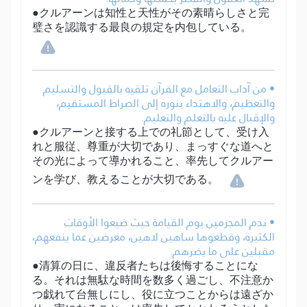
●クルアーンは知性と天性がその素晴らしさと完
璧さを認識する最良の規定を内包している。
• من آداب التعامل مع القرآن تلقيه بالقبول والتسليم
والتعظيم، والاهتداء بنوره إلى الصراط المستقيم،
والإقبال عليه بالتعلم والتعليم.
●クルアーンと接する上での礼節として、受け入
れと服従、尊重が大切であり、まっすぐな道へと
その光によって導かれること、率先してクルアー
ンを学び、教えることが大切である。
• ندم المجرمين يوم القيامة حيث ضيعوا الأوقات
الكثيرة، وقطعوها ساهين لاهين، معرضين عما ينفعهم،
مقبلين على ما يضرهم.
●清算の日に、違反者たちは後悔することにな
る。それは無駄な時間を数多く過ごし、不注意か
つ戯れて台無しにし、役に立つことからは遠ざか