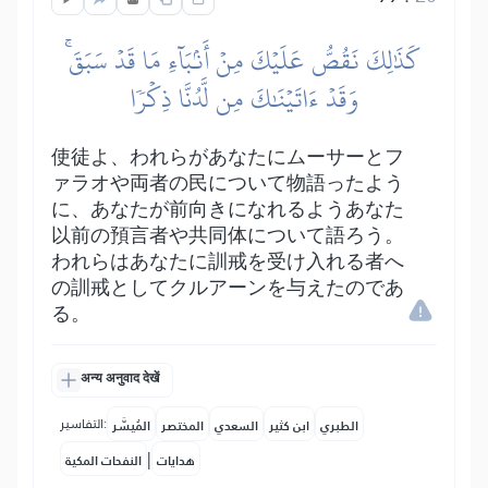
كَذَٰلِكَ نَقُصُّ عَلَيۡكَ مِنۡ أَنۢبَآءِ مَا قَدۡ سَبَقَۚ
وَقَدۡ ءَاتَيۡنَٰكَ مِن لَّدُنَّا ذِكۡرٗا
使徒よ、われらがあなたにムーサーとフ
ァラオや両者の民について物語ったよう
に、あなたが前向きになれるようあなた
以前の預言者や共同体について語ろう。
われらはあなたに訓戒を受け入れる者へ
の訓戒としてクルアーンを与えたのであ
る。
अन्य अनुवाद देखें
التفاسير:
الطبري
ابن كثير
السعدي
المختصر
المُيسَّر
|
هدايات
النفحات المكية