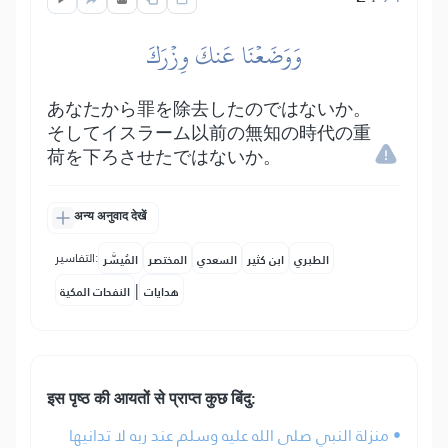
وَوَضَعۡنَا عَنكَ وِزۡرَكَ
あなたから罪を除去したのではないか。
そしてイスラーム以前の無知の時代の重
荷を下ろさせたではないか。
अन्य अनुवाद देखें
التفاسير:
الطبري
ابن كثير
السعدي
المختصر
المُيسَّر
|
هدايات
النفحات المكية
इस पृष्ठ की आयतों से प्राप्त कुछ बिंदु:
• منزلة النبي صلى الله عليه وسلم عند ربه لا تدانيها