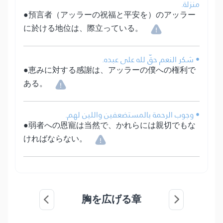
منزلة.
●預言者（アッラーの祝福と平安を）のアッラー
に於ける地位は、際立っている。
• شكر النعم حقّ لله على عبده.
●恵みに対する感謝は、アッラーの僕への権利で
ある。
• وجوب الرحمة بالمستضعفين واللين لهم.
●弱者への恩寵は当然で、かれらには親切でもな
ければならない。
胸を広げる章