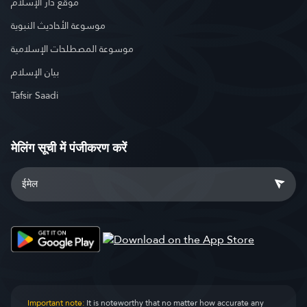
موقع دار الإسلام
موسوعة الأحاديث النبوية
موسوعة المصطلحات الإسلامية
بيان الإسلام
Tafsir Saadi
मेलिंग सूची में पंजीकरण करें
Important note:
It is noteworthy that no matter how accurate any