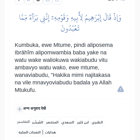
وَإِذۡ قَالَ إِبۡرَٰهِيمُ لِأَبِيهِ وَقَوۡمِهِۦٓ إِنَّنِي بَرَآءٞ مِّمَّا
تَعۡبُدُونَ
Kumbuka, ewe Mtume, pindi aliposema
Ibrāhĩm alipomwambia baba yake na
watu wake waliokuwa wakiabudu vitu
ambavyo watu wako, ewe mtume,
wanaviabudu, ”Hakika mimi najitakasa
na vile mnavyoviabudu badala ya Allah
Mtukufu.
अन्य अनुवाद देखें
التفاسير:
الطبري
ابن كثير
السعدي
المختصر
المُيسَّر
|
هدايات
النفحات المكية