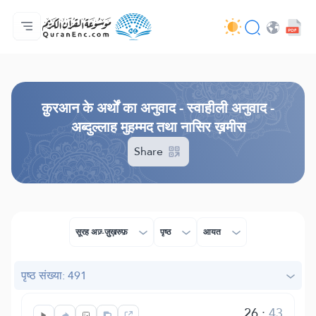
मुख्य
अनुवादों की सूची
Audio
अपडेट करने वालों की सेवाएँ - API
परियोजना के बारे में
हमसे सम्पर्क करें
भाषा
Browse Old Version
क़ुरआन के अर्थों का अनुवाद - स्वाहीली अनुवाद -
अब्दुल्लाह मुहम्मद तथा नासिर ख़मीस
Share
सूरह अज़्-ज़ुख़रुफ़
पृष्ठ
आयत
पृष्ठ संख्या: 491
26
:
43