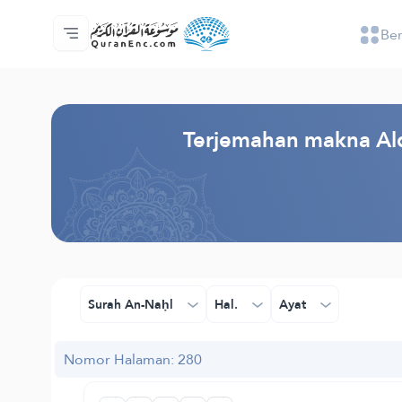
Be
Beranda
Daftar isi terjemahan
Audio
Layanan pengembang - API
Tentang proyek ini
Hubungi kami
Bahasa
Browse Old Version
Terjemahan makna Alqu
Surah An-Naḥl
Hal.
Ayat
Nomor Halaman: 280