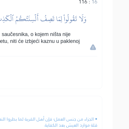
116
:
16
وَلَا تَقُولُواْ لِمَا تَصِفُ أَلۡسِنَتُكُمُ ٱلۡكَذِبَ ه
hu saučesnika, o kojem ništa nije
etu, niti će izbjeći kaznu u paklenoj
الجزاء من جنس العمل؛ فإن أهل القرية لما بطروا النعمة
قلة موارد العيش بعد الكفاية.