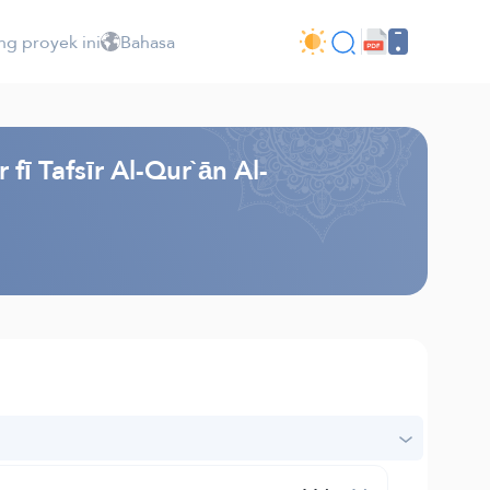
ng proyek ini
Bahasa
ī Tafsīr Al-Qur`ān Al-