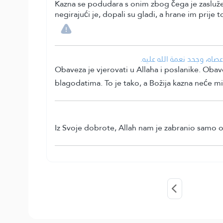
Kazna se podudara s onim zbog čega je zaslužen
negirajući je, dopali su gladi, a hrane im prije t
• اه، وجحد نعمة الله عليه
Obaveza je vjerovati u Allaha i poslanike. Ob
blagodatima. To je tako, a Božija kazna neće mi
Iz Svoje dobrote, Allah nam je zabranio samo on