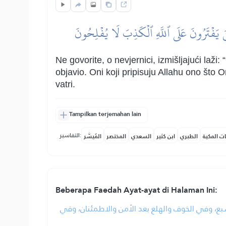
ينَ يَفۡتَرُونَ عَلَى ٱللَّهِ ٱلۡكَذِبَ لَا يُفۡلِحُونَ
Ne govorite, o nevjernici, izmišljajući laži
objavio. Oni koji pripisuju Allahu ono što O
vatri.
Tampilkan terjemahan lain
التفاسير:
ات المكية
الطبري
ابن كثير
السعدي
المختصر
المُيسَّر
Beberapa Faedah Ayat-ayat di Halaman Ini:
• شبع، وفي الخوف والهلع بعد الأمن والاطمئنان، وفي