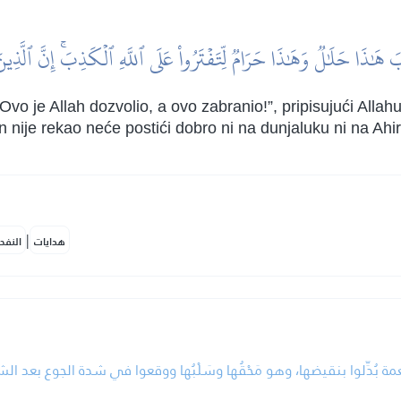
َٰذَا حَلَٰلٞ وَهَٰذَا حَرَامٞ لِّتَفۡتَرُواْ عَلَى ٱللَّهِ ٱلۡكَذِبَۚ إِنَّ ٱلَّذِ
: “Ovo je Allah dozvolio, a ovo zabranio!”, pripisujući Alla
n nije rekao neće postići dobro ni na dunjaluku ni na Ahir
|
هدايات
النفح
 بُدِّلوا بنقيضها، وهو مَحْقُها وسَلْبُها ووقعوا في شدة الجوع بعد ال