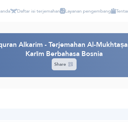
randa
Daftar isi terjemahan
Layanan pengembang
Tenta
ran Alkarim - Terjemahan Al-Mukhtaṣar f
Karīm Berbahasa Bosnia
Share