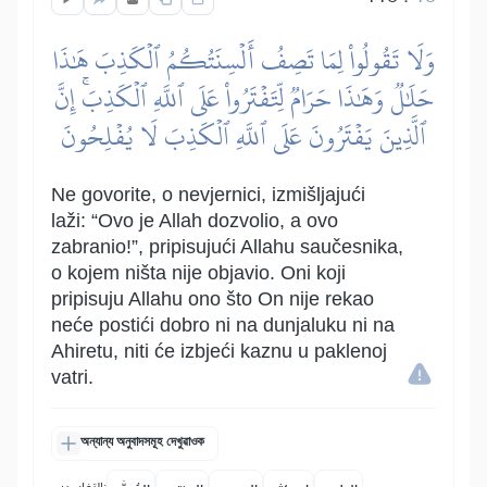
وَلَا تَقُولُواْ لِمَا تَصِفُ أَلۡسِنَتُكُمُ ٱلۡكَذِبَ هَٰذَا
حَلَٰلٞ وَهَٰذَا حَرَامٞ لِّتَفۡتَرُواْ عَلَى ٱللَّهِ ٱلۡكَذِبَۚ إِنَّ
ٱلَّذِينَ يَفۡتَرُونَ عَلَى ٱللَّهِ ٱلۡكَذِبَ لَا يُفۡلِحُونَ
Ne govorite, o nevjernici, izmišljajući
laži: “Ovo je Allah dozvolio, a ovo
zabranio!”, pripisujući Allahu saučesnika,
o kojem ništa nije objavio. Oni koji
pripisuju Allahu ono što On nije rekao
neće postići dobro ni na dunjaluku ni na
Ahiretu, niti će izbjeći kaznu u paklenoj
vatri.
অন্যান্য অনুবাদসমূহ দেখুৱাওক