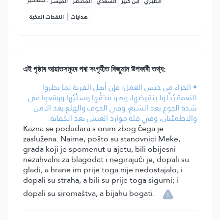
التفاسير:
الطبري
ابن كثير
السعدي
المختصر
المُيسَّر
|
هدايات
النفحات المكية
এই পৃষ্ঠাৰ আয়াতসমূহৰ পৰা সংগৃহীত কিছুমান উপকাৰী তথ্য:
• الجزاء من جنس العمل؛ فإن أهل القرية لما بطروا
النعمة بُدِّلوا بنقيضها، وهو مَحْقُها وسَلْبُها ووقعوا في
شدة الجوع بعد الشبع، وفي الخوف والهلع بعد الأمن
والاطمئنان، وفي قلة موارد العيش بعد الكفاية.
Kazna se podudara s onim zbog čega je
zaslužena. Naime, pošto su stanovnici Meke,
grada koji je spomenut u ajetu, bili obijesni
nezahvalni za blagodat i negirajući je, dopali su
gladi, a hrane im prije toga nije nedostajalo; i
dopali su straha, a bili su prije toga sigurni; i
dopali su siromaštva, a bijahu bogati.