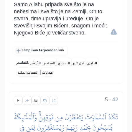
Samo Allahu pripada sve što je na
nebesima i sve što je na Zemlji, On to
stvara, time upravlja i uređuje. On je
Svevišnji Svojim Bićem, snagom i moći;
Njegovo Biće je veličanstveno.
Tampilkan terjemahan lain
التفاسير:
الطبري
ابن كثير
السعدي
المختصر
المُيسَّر
|
هدايات
النفحات المكية
5
:
42
تَكَادُ ٱلسَّمَٰوَٰتُ يَتَفَطَّرۡنَ مِن فَوۡقِهِنَّۚ وَٱلۡمَلَٰٓئِكَةُ
يُسَبِّحُونَ بِحَمۡدِ رَبِّهِمۡ وَيَسۡتَغۡفِرُونَ لِمَن فِي