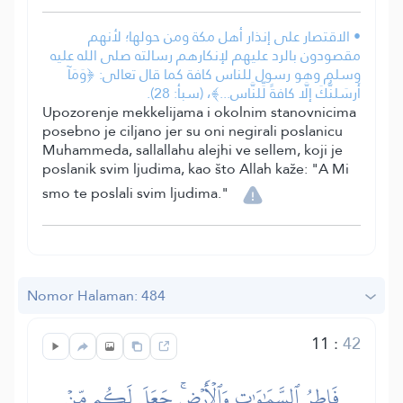
• الاقتصار على إنذار أهل مكة ومن حولها؛ لأنهم
مقصودون بالرد عليهم لإنكارهم رسالته صلى الله عليه
وسلم وهو رسول للناس كافة كما قال تعالى: ﴿وَمَآ
أَرسَلنُّكَ إلَّا كافةً لِّلنَّاس...﴾، (سبأ: 28).
Upozorenje mekkelijama i okolnim stanovnicima
posebno je ciljano jer su oni negirali poslanicu
Muhammeda, sallallahu alejhi ve sellem, koji je
poslanik svim ljudima, kao što Allah kaže: "A Mi
smo te poslali svim ljudima."
Nomor Halaman: 484
11
:
42
فَاطِرُ ٱلسَّمَٰوَٰتِ وَٱلۡأَرۡضِۚ جَعَلَ لَكُم مِّنۡ