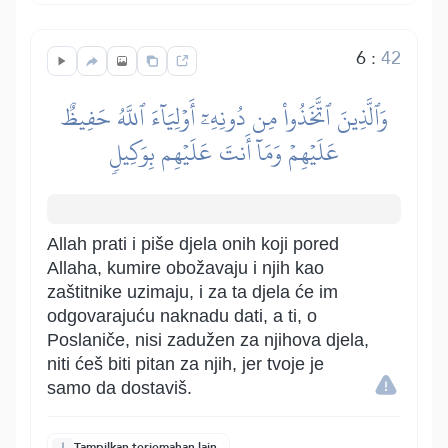
6
:
42
وَٱلَّذِينَ ٱتَّخَذُواْ مِن دُونِهِۦٓ أَوۡلِيَآءَ ٱللَّهُ حَفِيظٌ
عَلَيۡهِمۡ وَمَآ أَنتَ عَلَيۡهِم بِوَكِيلٖ
Allah prati i piše djela onih koji pored
Allaha, kumire obožavaju i njih kao
zaštitnike uzimaju, i za ta djela će im
odgovarajuću naknadu dati, a ti, o
Poslaniče, nisi zadužen za njihova djela,
niti ćeš biti pitan za njih, jer tvoje je
samo da dostaviš.
Tampilkan terjemahan lain