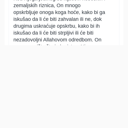
zemaljskih riznica, On mnogo
opskrbljuje onoga koga hoće, kako bi ga
iskušao da li će biti zahvalan ili ne, dok
drugima uskraćuje opskrbu, kako bi ih
iskušao da li će biti strpljivi ili će biti
nezadovoljni Allahovom odredbom. On
sve zna, ništa što je korist za Njegove
robove nije Mu skriveno.
Show other translations
التفاسير:
الطبري
ابن كثير
السعدي
المختصر
المُيسَّر
|
هدايات
النفحات المكية
13
:
42