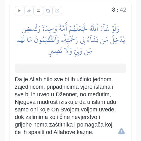
8
:
42
وَلَوۡ شَآءَ ٱللَّهُ لَجَعَلَهُمۡ أُمَّةٗ وَٰحِدَةٗ وَلَٰكِن
يُدۡخِلُ مَن يَشَآءُ فِي رَحۡمَتِهِۦۚ وَٱلظَّٰلِمُونَ مَا لَهُم
مِّن وَلِيّٖ وَلَا نَصِيرٍ
Da je Allah htio sve bi ih učinio jednom
zajednicom, pripadnicima vjere islama i
sve bi ih uveo u Džennet, no međutim,
Njegova mudrost iziskuje da u islam uđu
samo oni koje On Svojom voljom uvede,
dok zalimima koji čine nevjerstvo i
grijehe nema zaštitnika i pomagača koji
će ih spasiti od Allahove kazne.