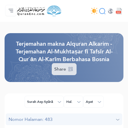
Beranda
Daftar isi terjemahan
Audio
Layanan pengembang - API
Tentang proyek ini
Hubungi kami
Bahasa
Browse Old Version
Terjemahan makna Alquran Alkarim -
Terjemahan Al-Mukhtaṣar fī Tafsīr Al-
Qur`ān Al-Karīm Berbahasa Bosnia
Share
Surah Asy-Syūrā
Hal.
Ayat
Nomor Halaman: 483