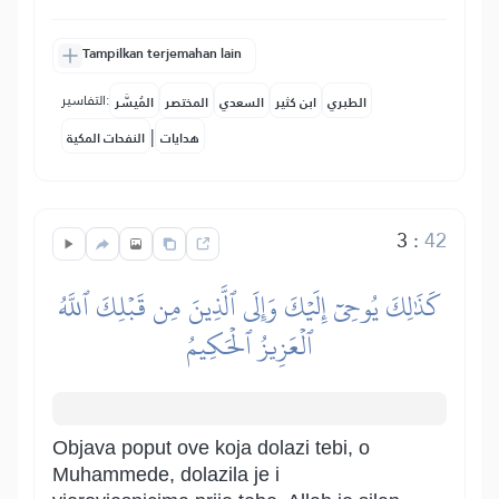
Tampilkan terjemahan lain
التفاسير:
الطبري
ابن كثير
السعدي
المختصر
المُيسَّر
|
هدايات
النفحات المكية
3
:
42
كَذَٰلِكَ يُوحِيٓ إِلَيۡكَ وَإِلَى ٱلَّذِينَ مِن قَبۡلِكَ ٱللَّهُ
ٱلۡعَزِيزُ ٱلۡحَكِيمُ
Objava poput ove koja dolazi tebi, o
Muhammede, dolazila je i