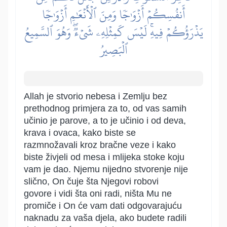
أَنفُسِكُمۡ أَزۡوَٰجٗا وَمِنَ ٱلۡأَنۡعَٰمِ أَزۡوَٰجٗا
يَذۡرَؤُكُمۡ فِيهِۚ لَيۡسَ كَمِثۡلِهِۦ شَيۡءٞۖ وَهُوَ ٱلسَّمِيعُ
ٱلۡبَصِيرُ
Allah je stvorio nebesa i Zemlju bez
prethodnog primjera za to, od vas samih
učinio je parove, a to je učinio i od deva,
krava i ovaca, kako biste se
razmnožavali kroz bračne veze i kako
biste živjeli od mesa i mlijeka stoke koju
vam je dao. Njemu nijedno stvorenje nije
slično, On čuje šta Njegovi robovi
govore i vidi šta oni radi, ništa Mu ne
promiče i On će vam dati odgovarajuću
naknadu za vaša djela, ako budete radili