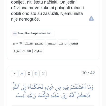
donijeti, niti štetu načiniti. On jedini
oživljava mrtve kako bi polagali račun i
dobili ono što su zaslužili, Njemu ništa
nije nemoguće.
Tampilkan terjemahan lain
التفاسير:
الطبري
ابن كثير
السعدي
المختصر
المُيسَّر
|
هدايات
النفحات المكية
10
:
42
وَمَا ٱخۡتَلَفۡتُمۡ فِيهِ مِن شَيۡءٖ فَحُكۡمُهُۥٓ إِلَى ٱللَّهِۚ
ذَٰلِكُمُ ٱللَّهُ رَبِّي عَلَيۡهِ تَوَكَّلۡتُ وَإِلَيۡهِ أُنِيبُ