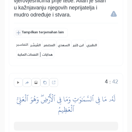
vjerovjesnicima prije tebe. Allah je silan
u kažnjavanju njegovih neprijatelja i
mudro određuje i stvara.
Tampilkan terjemahan lain
التفاسير:
الطبري
ابن كثير
السعدي
المختصر
المُيسَّر
|
هدايات
النفحات المكية
4
:
42
لَهُۥ مَا فِي ٱلسَّمَٰوَٰتِ وَمَا فِي ٱلۡأَرۡضِۖ وَهُوَ ٱلۡعَلِيُّ
ٱلۡعَظِيمُ