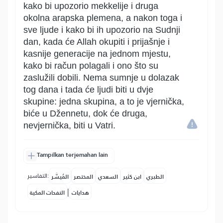
kako bi upozorio mekkelije i druga
okolna arapska plemena, a nakon toga i
sve ljude i kako bi ih upozorio na Sudnji
dan, kada će Allah okupiti i prijašnje i
kasnije generacije na jednom mjestu,
kako bi račun polagali i ono što su
zaslužili dobili. Nema sumnje u dolazak
tog dana i tada će ljudi biti u dvje
skupine: jedna skupina, a to je vjernička,
biće u Džennetu, dok će druga,
nevjernička, biti u Vatri.
Tampilkan terjemahan lain
التفاسير:
الطبري
ابن كثير
السعدي
المختصر
المُيسَّر
|
هدايات
النفحات المكية