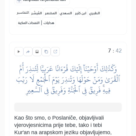
التفاسير:
الطبري
ابن كثير
السعدي
المختصر
المُيسَّر
|
هدايات
النفحات المكية
7
:
42
وَكَذَٰلِكَ أَوۡحَيۡنَآ إِلَيۡكَ قُرۡءَانًا عَرَبِيّٗا لِّتُنذِرَ أُمَّ
ٱلۡقُرَىٰ وَمَنۡ حَوۡلَهَا وَتُنذِرَ يَوۡمَ ٱلۡجَمۡعِ لَا رَيۡبَ
فِيهِۚ فَرِيقٞ فِي ٱلۡجَنَّةِ وَفَرِيقٞ فِي ٱلسَّعِيرِ
Kao što smo, o Poslaniče, objavljivali
vjerovjesnicima prije tebe, tako i tebi
Kur'an na arapskom jeziku objavljujemo,