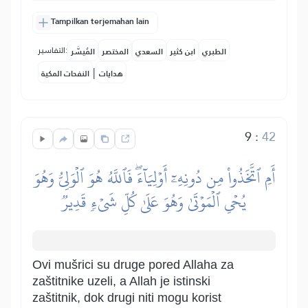
Tampilkan terjemahan lain
التفاسير:
الطبري
ابن كثير
السعدي
المختصر
المُيسَّر
|
هدايات
النفحات المكية
9
:
42
أَمِ ٱتَّخَذُواْ مِن دُونِهِۦٓ أَوۡلِيَآءَۖ فَٱللَّهُ هُوَ ٱلۡوَلِيُّ وَهُوَ
يُحۡيِ ٱلۡمَوۡتَىٰ وَهُوَ عَلَىٰ كُلِّ شَيۡءٖ قَدِيرٞ
Ovi mušrici su druge pored Allaha za
zaštitnike uzeli, a Allah je istinski
zaštitnik, dok drugi niti mogu korist