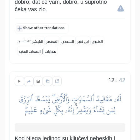
dobro, dat će vam, dobro, u suprotno
čeka vas zlo.
Show other translations
التفاسير:
الطبري
ابن كثير
السعدي
المختصر
المُيسَّر
|
هدايات
النفحات المكية
12
:
42
لَهُۥ مَقَالِيدُ ٱلسَّمَٰوَٰتِ وَٱلۡأَرۡضِۖ يَبۡسُطُ ٱلرِّزۡقَ
لِمَن يَشَآءُ وَيَقۡدِرُۚ إِنَّهُۥ بِكُلِّ شَيۡءٍ عَلِيمٞ
Kod Njega jedinog su ključevi nebeskih i