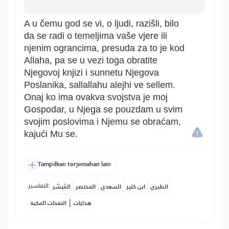
A u čemu god se vi, o ljudi, razišli, bilo
da se radi o temeljima vaše vjere ili
njenim ograncima, presuda za to je kod
Allaha, pa se u vezi toga obratite
Njegovoj knjizi i sunnetu Njegova
Poslanika, sallallahu alejhi ve sellem.
Onaj ko ima ovakva svojstva je moj
Gospodar, u Njega se pouzdam u svim
svojim poslovima i Njemu se obraćam,
kajući Mu se.
Tampilkan terjemahan lain
التفاسير:
الطبري
ابن كثير
السعدي
المختصر
المُيسَّر
|
هدايات
النفحات المكية