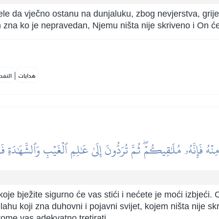
le da vječno ostanu na dunjaluku, zbog nevjerstva, grijeh
h zna ko je nepravedan, Njemu ništa nije skriveno i On će 
|
هدايات
النفح
ِنۡهُ فَإِنَّهُۥ مُلَٰقِيكُمۡۖ ثُمَّ تُرَدُّونَ إِلَىٰ عَٰلِمِ ٱلۡغَيۡبِ وَٱلشَّهَٰدَةِ 
e bježite sigurno će vas stići i nećete je moći izbjeći. O
ahu koji zna duhovni i pojavni svijet, kojem ništa nije sk
tome vas adekvatno tretirati.