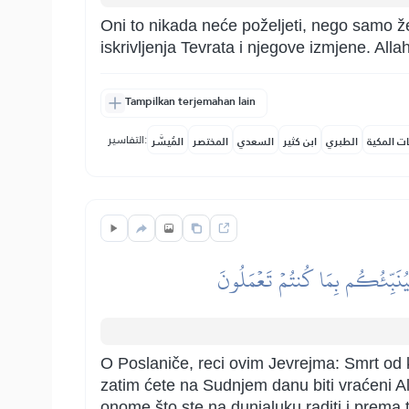
Oni to nikada neće poželjeti, nego samo že
iskrivljenja Tevrata i njegove izmjene. Alla
Tampilkan terjemahan lain
التفاسير:
ات المكية
الطبري
ابن كثير
السعدي
المختصر
المُيسَّر
فَيُنَبِّئُكُم بِمَا كُنتُمۡ تَعۡمَلُونَ
O Poslaniče, reci ovim Jevrejma: Smrt od koj
zatim ćete na Sudnjem danu biti vraćeni All
onome što ste na dunjaluku raditi i prema 