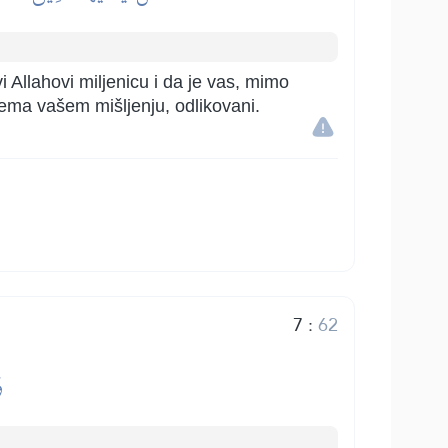
vi Allahovi miljenicu i da je vas, mimo
prema vašem mišljenju, odlikovani.
7
:
62
و