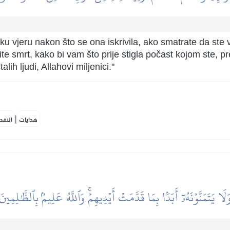
ejsku vjeru nakon što se ona iskrivila, ako smatrate da ste 
ite smrt, kako bi vam što prije stigla počast kojom ste, 
alih ljudi, Allahovi miljenici."
|
هدايات
النفح
َلَا يَتَمَنَّوۡنَهُۥٓ أَبَدَۢا بِمَا قَدَّمَتۡ أَيۡدِيهِمۡۚ وَٱللَّهُ عَلِيمُۢ بِٱلظَّٰلِمِينَ