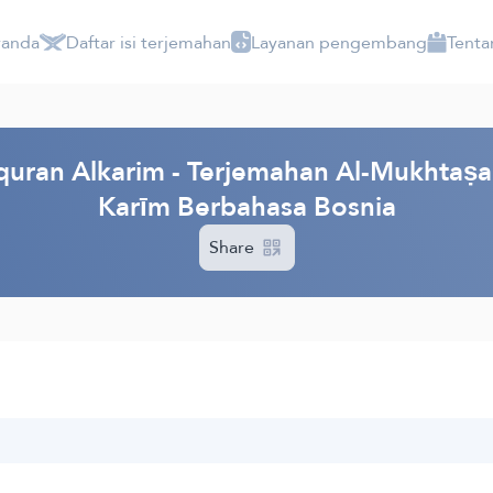
randa
Daftar isi terjemahan
Layanan pengembang
Tenta
ran Alkarim - Terjemahan Al-Mukhtaṣar f
Karīm Berbahasa Bosnia
Share