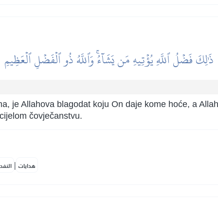
ذَٰلِكَ فَضۡلُ ٱللَّهِ يُؤۡتِيهِ مَن يَشَآءُۚ وَٱللَّهُ ذُو ٱلۡفَضۡلِ ٱلۡعَظِيمِ
, je Allahova blagodat koju On daje kome hoće, a Allah č
cijelom čovječanstvu.
|
هدايات
النفح