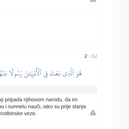
2
:
62
هُوَ ٱلَّذِي بَعَثَ فِي ٱلۡأُمِّيِّـۧنَ رَسُولٗا مِّنۡه
koji pripada njihovom narodu, da im
nu i sunnetu nauči, iako su prije slanja
li rodbinske veze.