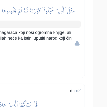
مَثَلُ ٱلَّذِينَ حُمِّلُواْ ٱلتَّوۡرَىٰةَ ثُمَّ لَمۡ يَحۡمِلُوهَ
 magaraca koji nosi ogromne knjige, ali
lah neće ka istini uputiti narod koji čini
6
:
62
قُلۡ يَٰٓأَيُّهَا ٱلَّذِينَ هَا