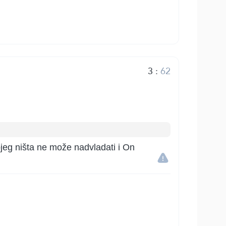
3
:
62
kojeg ništa ne može nadvladati i On