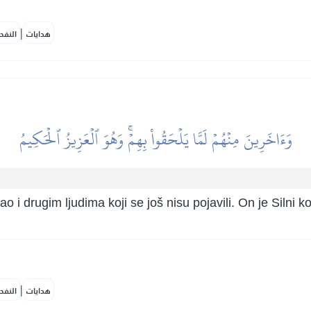
|
هدايات
النفح
وَءَاخَرِينَ مِنۡهُمۡ لَمَّا يَلۡحَقُواْ بِهِمۡۚ وَهُوَ ٱلۡعَزِيزُ ٱلۡحَكِيمُ
 i drugim ljudima koji se još nisu pojavili. On je Silni 
|
هدايات
النفح