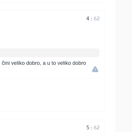
4
:
62
ini veliko dobro, a u to veliko dobro
5
:
62