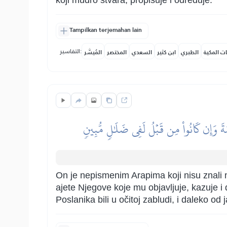
koji mudro stvara, propisuje i određuje.
Tampilkan terjemahan lain
التفاسير:
ات المكية
الطبري
ابن كثير
السعدي
المختصر
المُيسَّر
ۡمَةَ وَإِن كَانُواْ مِن قَبۡلُ لَفِي ضَلَٰلٖ مُّبِينٖ
On je nepismenim Arapima koji nisu znali ni
ajete Njegove koje mu objavljuje, kazuje i d
Poslanika bili u očitoj zabludi, i daleko od 