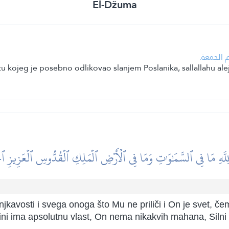
El-Džuma
م الجمعة
ojeg je posebno odlikovao slanjem Poslanika, sallallahu alejhi
لِلَّهِ مَا فِي ٱلسَّمَٰوَٰتِ وَمَا فِي ٱلۡأَرۡضِ ٱلۡمَلِكِ ٱلۡقُدُّوسِ ٱلۡعَزِيزِ ٱ
njkavosti i svega onoga što Mu ne priliči i On je svet, č
dini ima apsolutnu vlast, On nema nikakvih mahana, Silni