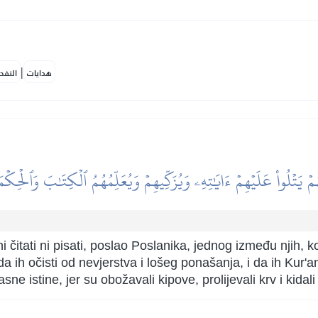
|
هدايات
النفح
ُمۡ يَتۡلُواْ عَلَيۡهِمۡ ءَايَٰتِهِۦ وَيُزَكِّيهِمۡ وَيُعَلِّمُهُمُ ٱلۡكِتَٰبَ وَٱلۡحِك
 čitati ni pisati, poslao Poslanika, jednog između njih, 
a ih očisti od nevjerstva i lošeg ponašanja, i da ih Kur'a
jasne istine, jer su obožavali kipove, prolijevali krv i kida