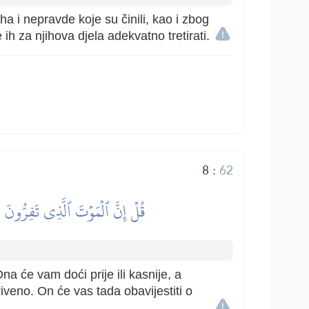
a i nepravde koje su činili, kao i zbog
ih za njihova djela adekvatno tretirati.
8
:
62
قُلۡ إِنَّ ٱلۡمَوۡتَ ٱلَّذِي تَفِرُّونَ م
na će vam doći prije ili kasnije, a
riveno. On će vas tada obavijestiti o