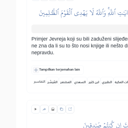
َٔايَٰتِ ٱللَّهِۚ وَٱللَّهُ لَا يَهۡدِي ٱلۡقَوۡمَ ٱلظَّٰلِمِينَ
Primjer Jevreja koji su bili zaduženi slije
ne zna da li su to što nosi knjige ili nešto 
nepravdu.
Tampilkan terjemahan lain
التفاسير:
ات المكية
الطبري
ابن كثير
السعدي
المختصر
المُيسَّر
ۡمَوۡتَ إِن كُنتُمۡ صَٰدِقِينَ