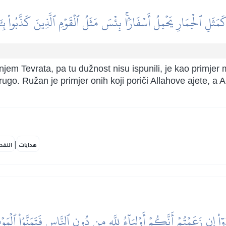
ا كَمَثَلِ ٱلۡحِمَارِ يَحۡمِلُ أَسۡفَارَۢاۚ بِئۡسَ مَثَلُ ٱلۡقَوۡمِ ٱلَّذِينَ كَذَّبُواْ بِـ
đenjem Tevrata, pa tu dužnost nisu ispunili, je kao primjer
drugo. Ružan je primjer onih koji poriči Allahove ajete, a Al
|
هدايات
النفح
دُوٓاْ إِن زَعَمۡتُمۡ أَنَّكُمۡ أَوۡلِيَآءُ لِلَّهِ مِن دُونِ ٱلنَّاسِ فَتَمَنَّوُاْ ٱل