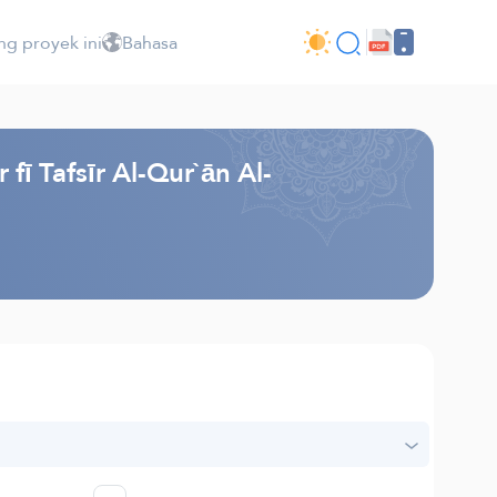
ng proyek ini
Bahasa
ī Tafsīr Al-Qur`ān Al-