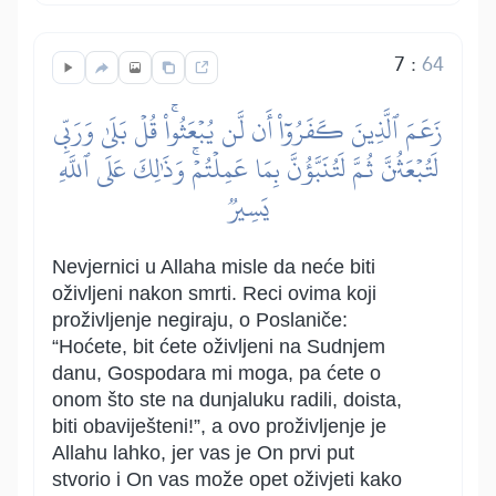
7
:
64
زَعَمَ ٱلَّذِينَ كَفَرُوٓاْ أَن لَّن يُبۡعَثُواْۚ قُلۡ بَلَىٰ وَرَبِّي
لَتُبۡعَثُنَّ ثُمَّ لَتُنَبَّؤُنَّ بِمَا عَمِلۡتُمۡۚ وَذَٰلِكَ عَلَى ٱللَّهِ
يَسِيرٞ
Nevjernici u Allaha misle da neće biti
oživljeni nakon smrti. Reci ovima koji
proživljenje negiraju, o Poslaniče:
“Hoćete, bit ćete oživljeni na Sudnjem
danu, Gospodara mi moga, pa ćete o
onom što ste na dunjaluku radili, doista,
biti obaviješteni!”, a ovo proživljenje je
Allahu lahko, jer vas je On prvi put
stvorio i On vas može opet oživjeti kako