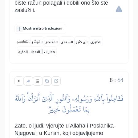
biste račun polagali i dobili ono što ste
zaslužili.
Mostra altre traduzioni
التفاسير:
الطبري
ابن كثير
السعدي
المختصر
المُيسَّر
|
هدايات
النفحات المكية
8
:
64
فَـَٔامِنُواْ بِٱللَّهِ وَرَسُولِهِۦ وَٱلنُّورِ ٱلَّذِيٓ أَنزَلۡنَاۚ وَٱللَّهُ
بِمَا تَعۡمَلُونَ خَبِيرٞ
Zato, o ljudi, vjerujte u Allaha i Poslanika
Njegova i u Kur'an, koji objavljujemo