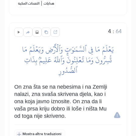
|
هدايات
النفحات المكية
4
:
64
يَعۡلَمُ مَا فِي ٱلسَّمَٰوَٰتِ وَٱلۡأَرۡضِ وَيَعۡلَمُ مَا
تُسِرُّونَ وَمَا تُعۡلِنُونَۚ وَٱللَّهُ عَلِيمُۢ بِذَاتِ
ٱلصُّدُورِ
On zna šta se na nebesima i na Zemlji
nalazi, zna svaša skrivena djela, kao i
ona koja javno iznosite. On zna da li
vaša prsa kriju dobro ili loše i ništa Mu
od toga nije skriveno.
Mostra altre traduzioni