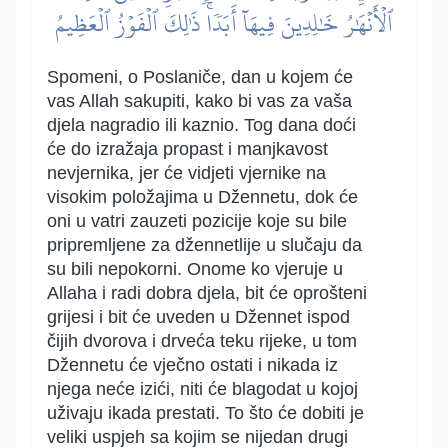
ٱلۡأَنۡهَٰرُ خَٰلِدِينَ فِيهَآ أَبَدٗاۚ ذَٰلِكَ ٱلۡفَوۡزُ ٱلۡعَظِيمُ
Spomeni, o Poslaniče, dan u kojem će
vas Allah sakupiti, kako bi vas za vaša
djela nagradio ili kaznio. Tog dana doći
će do izražaja propast i manjkavost
nevjernika, jer će vidjeti vjernike na
visokim položajima u Džennetu, dok će
oni u vatri zauzeti pozicije koje su bile
pripremljene za džennetlije u slučaju da
su bili nepokorni. Onome ko vjeruje u
Allaha i radi dobra djela, bit će oprošteni
grijesi i bit će uveden u Džennet ispod
čijih dvorova i drveća teku rijeke, u tom
Džennetu će vječno ostati i nikada iz
njega neće izići, niti će blagodat u kojoj
uživaju ikada prestati. To što će dobiti je
veliki uspjeh sa kojim se nijedan drugi