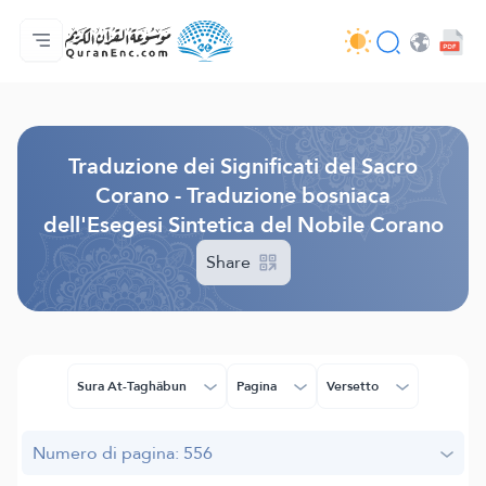
Home
Indice traduzioni
Audio
Servizi per sviluppatori - API
Sul progetto
Contattaci
Lingua
Browse Old Version
Traduzione dei Significati del Sacro
Corano - Traduzione bosniaca
dell'Esegesi Sintetica del Nobile Corano
Share
Sura At-Taghâbun
Pagina
Versetto
Numero di pagina: 556