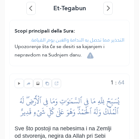
Et-Tegabun
Scopi principali della Sura:
التحذير مما تحصل به الندامة والغبن يوم القيامة.
Upozorenje šta će se desiti sa kajanjem i
nepravdom na Sudnjem danu.
1
:
64
يُسَبِّحُ لِلَّهِ مَا فِي ٱلسَّمَٰوَٰتِ وَمَا فِي ٱلۡأَرۡضِۖ لَهُ
ٱلۡمُلۡكُ وَلَهُ ٱلۡحَمۡدُۖ وَهُوَ عَلَىٰ كُلِّ شَيۡءٖ قَدِيرٌ
Sve što postoji na nebesima i na Zemlji
od stvorenja, negira da Allah pri Sebi