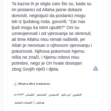
Ta kazna ih je stigla zato što su, kada su
im poslanici od Allaha jasne dokaze
donosili, negirajući da poslanici mogu
biti iz ljudskog roda, govorili: "Zar nas
ljudi mogu ka istini uputiti?" Oni su
uznevjerovali i od vjerovanja se okrenuli,
ali time Allahu nisu nimali naštetili, jer
Allah je neovisan o njihovom vjerovanju i
pokornosti. Njihova pokornost Njemu
ništa ne znači, i Njemu robovi nisu
potrebni, nego je On hvale dostojan
zbog Svojih riječi i djela.
Mostra altre traduzioni
التفاسير:
الطبري
ابن كثير
السعدي
المختصر
المُيسَّر
|
هدايات
النفحات المكية