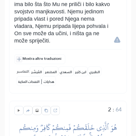
ima bilo šta što Mu ne priliči i bilo kakvo
svojstvo manjkavosti. Njemu jedinom
pripada vlast i pored Njega nema
vladara, Njemu pripada lijepa pohvala i
On sve može da učini, i ništa ga ne
može spriječiti.
Mostra altre traduzioni
التفاسير:
الطبري
ابن كثير
السعدي
المختصر
المُيسَّر
|
هدايات
النفحات المكية
2
:
64
هُوَ ٱلَّذِي خَلَقَكُمۡ فَمِنكُمۡ كَافِرٞ وَمِنكُم