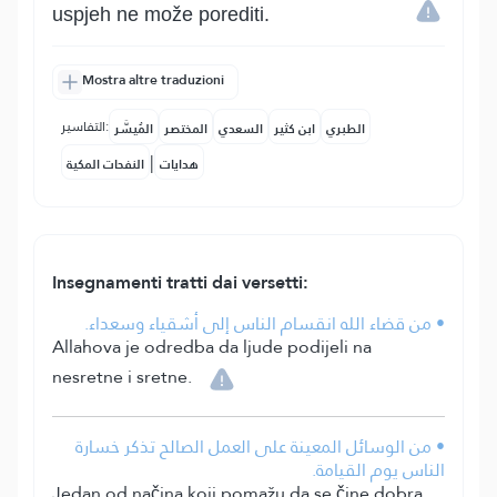
uspjeh ne može porediti.
Mostra altre traduzioni
التفاسير:
الطبري
ابن كثير
السعدي
المختصر
المُيسَّر
|
هدايات
النفحات المكية
Insegnamenti tratti dai versetti:
• من قضاء الله انقسام الناس إلى أشقياء وسعداء.
Allahova je odredba da ljude podijeli na
nesretne i sretne.
• من الوسائل المعينة على العمل الصالح تذكر خسارة
الناس يوم القيامة.
Jedan od načina koji pomažu da se čine dobra