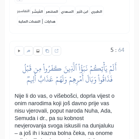
التفاسير:
الطبري
ابن كثير
السعدي
المختصر
المُيسَّر
|
هدايات
النفحات المكية
5
:
64
أَلَمۡ يَأۡتِكُمۡ نَبَؤُاْ ٱلَّذِينَ كَفَرُواْ مِن قَبۡلُ
فَذَاقُواْ وَبَالَ أَمۡرِهِمۡ وَلَهُمۡ عَذَابٌ أَلِيمٞ
Nije li do vas, o višebošci, doprla vijest o
onim narodima koji još davno prije vas
nisu vjerovali, poput naroda Nuha, Ada,
Semuda i dr., pa su kobnost
nevjerovanja svoga iskusili na dunjaluku
– a još ih i kazna bolna čeka, na onome