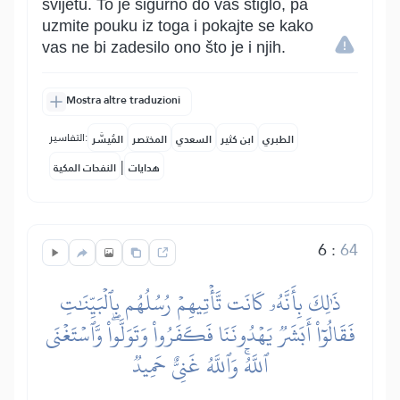
svijetu. To je sigurno do vas stiglo, pa
uzmite pouku iz toga i pokajte se kako
vas ne bi zadesilo ono što je i njih.
Mostra altre traduzioni
التفاسير:
الطبري
ابن كثير
السعدي
المختصر
المُيسَّر
|
هدايات
النفحات المكية
6
:
64
ذَٰلِكَ بِأَنَّهُۥ كَانَت تَّأۡتِيهِمۡ رُسُلُهُم بِٱلۡبَيِّنَٰتِ
فَقَالُوٓاْ أَبَشَرٞ يَهۡدُونَنَا فَكَفَرُواْ وَتَوَلَّواْۖ وَّٱسۡتَغۡنَى
ٱللَّهُۚ وَٱللَّهُ غَنِيٌّ حَمِيدٞ