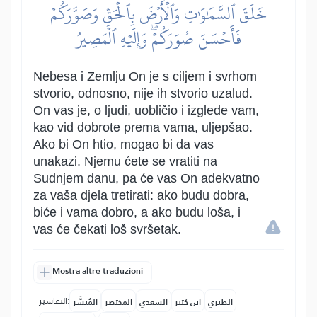
خَلَقَ ٱلسَّمَٰوَٰتِ وَٱلۡأَرۡضَ بِٱلۡحَقِّ وَصَوَّرَكُمۡ
فَأَحۡسَنَ صُوَرَكُمۡۖ وَإِلَيۡهِ ٱلۡمَصِيرُ
Nebesa i Zemlju On je s ciljem i svrhom
stvorio, odnosno, nije ih stvorio uzalud.
On vas je, o ljudi, uobličio i izglede vam,
kao vid dobrote prema vama, uljepšao.
Ako bi On htio, mogao bi da vas
unakazi. Njemu ćete se vratiti na
Sudnjem danu, pa će vas On adekvatno
za vaša djela tretirati: ako budu dobra,
biće i vama dobro, a ako budu loša, i
vas će čekati loš svršetak.
Mostra altre traduzioni
التفاسير:
الطبري
ابن كثير
السعدي
المختصر
المُيسَّر