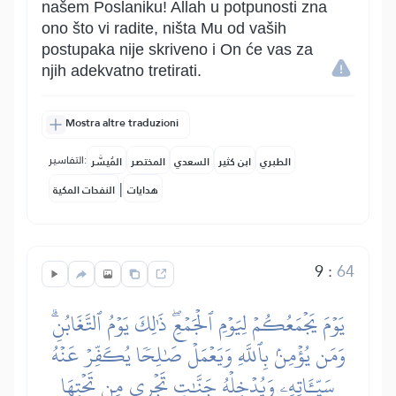
našem Poslaniku! Allah u potpunosti zna
ono što vi radite, ništa Mu od vaših
postupaka nije skriveno i On će vas za
njih adekvatno tretirati.
Mostra altre traduzioni
التفاسير:
الطبري
ابن كثير
السعدي
المختصر
المُيسَّر
|
هدايات
النفحات المكية
9
:
64
يَوۡمَ يَجۡمَعُكُمۡ لِيَوۡمِ ٱلۡجَمۡعِۖ ذَٰلِكَ يَوۡمُ ٱلتَّغَابُنِۗ
وَمَن يُؤۡمِنۢ بِٱللَّهِ وَيَعۡمَلۡ صَٰلِحٗا يُكَفِّرۡ عَنۡهُ
سَيِّـَٔاتِهِۦ وَيُدۡخِلۡهُ جَنَّٰتٖ تَجۡرِي مِن تَحۡتِهَا