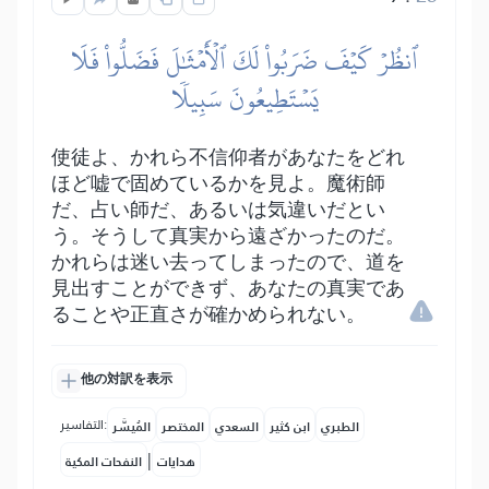
ٱنظُرۡ كَيۡفَ ضَرَبُواْ لَكَ ٱلۡأَمۡثَٰلَ فَضَلُّواْ فَلَا
يَسۡتَطِيعُونَ سَبِيلٗا
使徒よ、かれら不信仰者があなたをどれ
ほど嘘で固めているかを見よ。魔術師
だ、占い師だ、あるいは気違いだとい
う。そうして真実から遠ざかったのだ。
かれらは迷い去ってしまったので、道を
見出すことができず、あなたの真実であ
ることや正直さが確かめられない。
他の対訳を表示
التفاسير:
الطبري
ابن كثير
السعدي
المختصر
المُيسَّر
|
هدايات
النفحات المكية