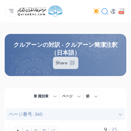
ホーム
対訳の目次
Audio
開発者向け提供サービス - API
事業内容
お問い合わせ
言語
Browse Old Version
クルアーンの対訳 - クルアーン簡潔注釈
（日本語）
Share
章 識別章
ページ
節
ページ番号: 360
9
:
25