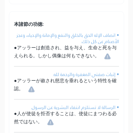
本諸節の功徳:
• اتصاف الإله الحق بالخلق والنفع والإماتة والإحياء، وعجز
الأصنام عن كل ذلك.
●アッラーは創造され、益を与え、生命と死を与
えられる。しかし偶像は何もできない。
• إثبات صفتي المغفرة والرحمة لله.
●アッラーが赦され慈悲を垂れるという特性を確
認。
• الرسالة لا تستلزم انتفاء البشرية عن الرسول.
●人が使徒を拒否することは、使徒にまつわる必
然ではない。