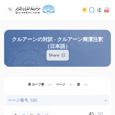
ホーム
対訳の目次
Audio
開発者向け提供サービス - API
事業内容
お問い合わせ
言語
Browse Old Version
クルアーンの対訳 - クルアーン簡潔注釈
（日本語）
Share
章 カーフ章
ページ
節
ページ番号: 520
45
:
50