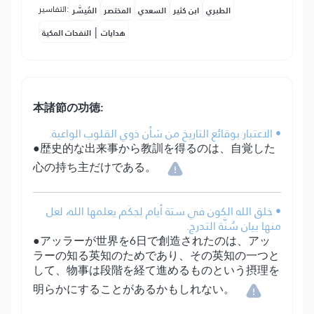
التفاسير:
الطبري
ابن كثير
السعدي
المختصر
المُيسَّر
|
هدايات
النفحات المكية
本諸節の功徳:
• الاعتبار بوقائع التاريخ من شأن ذوي القلوب الواعية.
●歴史的な出来事から教訓を得るのは、自覚した
心の持ち主だけである。
• خلق الله الكون في ستة أيام لِحِكَم يعلمها الله، لعل
منها بيان سُنَّة التدرج.
●アッラーが世界を6日で創造されたのは、アッ
ラーの知る英知のためであり、その英知の一つと
して、物事は段階を経て進めるものという摂理を
明らかにすることがあるかもしれない。