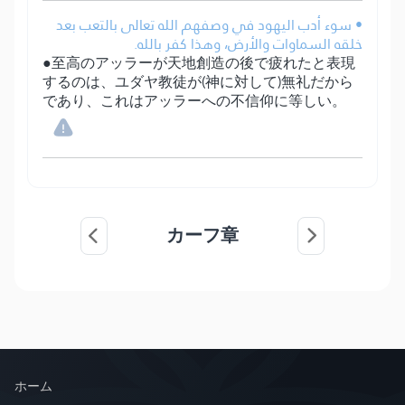
• سوء أدب اليهود في وصفهم الله تعالى بالتعب بعد
خلقه السماوات والأرض، وهذا كفر بالله.
●至高のアッラーが天地創造の後で疲れたと表現
するのは、ユダヤ教徒が(神に対して)無礼だから
であり、これはアッラーへの不信仰に等しい。
カーフ章
ホーム