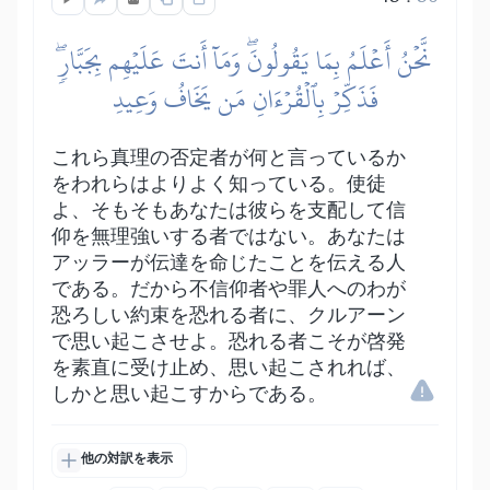
نَّحۡنُ أَعۡلَمُ بِمَا يَقُولُونَۖ وَمَآ أَنتَ عَلَيۡهِم بِجَبَّارٖۖ
فَذَكِّرۡ بِٱلۡقُرۡءَانِ مَن يَخَافُ وَعِيدِ
これら真理の否定者が何と言っているか
をわれらはよりよく知っている。使徒
よ、そもそもあなたは彼らを支配して信
仰を無理強いする者ではない。あなたは
アッラーが伝達を命じたことを伝える人
である。だから不信仰者や罪人へのわが
恐ろしい約束を恐れる者に、クルアーン
で思い起こさせよ。恐れる者こそが啓発
を素直に受け止め、思い起こされれば、
しかと思い起こすからである。
他の対訳を表示