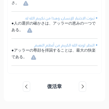
さ。
• ثبوت الاختيار للإنسان، وهذا من تكريم الله له.
●人の選択の確かさは、アッラーの恵みの一つで
ある。
• النظر لوجه الله الكريم من أعظم النعيم.
●アッラーの尊顔を拝謁することは、最大の快楽
である。
復活章