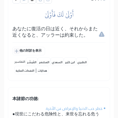
أَوۡلَىٰ لَكَ فَأَوۡلَىٰ
あなたに復活の日は近く、それからまた
近くなると、アッラーは約束した。
他の対訳を表示
التفاسير:
الطبري
ابن كثير
السعدي
المختصر
المُيسَّر
|
هدايات
النفحات المكية
本諸節の功徳:
• خطر حب الدنيا والإعراض عن الآخرة.
●現世にこだわる危険性と、来世を忘れる危う