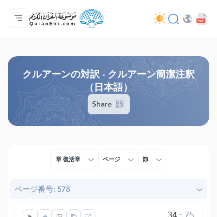
ホーム
対訳の目次
Audio
開発者向け提供サービス - API
事業内容
お問い合わせ
言語
Browse Old Version
クルアーンの対訳 - クルアーン簡潔注釈
（日本語）
Share
章 復活章
ページ
節
ページ番号: 578
34
:
75