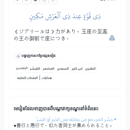
ذِي قُوَّةٍ عِندَ ذِي ٱلۡعَرۡشِ مَكِينٖ
（ジブリールは）力があり、玉座の至高
の主の御前で座につき、
បង្ហាញការបកប្រែផ្សេងទៀត
التفاسير:
الطبري
ابن كثير
السعدي
المختصر
المُيسَّر
|
هدايات
النفحات المكية
មេរៀនដែលទាញបានពីបណ្តាវាក្យខណ្ឌនៅទំព័រនេះ:
• حَشْر المرء مع من يماثله في الخير أو الشرّ.
●善行と悪行で、似た者同士が集められること。