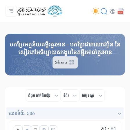
ទំព័រ​ដេីម
មាតិកានៃការបកប្រែ
Audio
សេវាកម្មសម្រាប់អ្នកអភិវឌ្ឍន៍ - API
អំពី​គម្រោង
ទំនាក់ទំងមកកាន់យើងខ្ញុំ
ភាសា
Browse Old Version
បកប្រែអត្ថន័យគម្ពីរគួរអាន - បកប្រែជាភាសាជប៉ុន នៃ
សៀវភៅអធិប្បាយសង្ខេបនៃគម្ពីរអាល់គួរអាន
Share
ជំពូក​ អាត់តឹកវៀរ
ទំព័រ
វាក្យខណ្ឌ
លេខ​ទំព័រ: 586
20
:
81