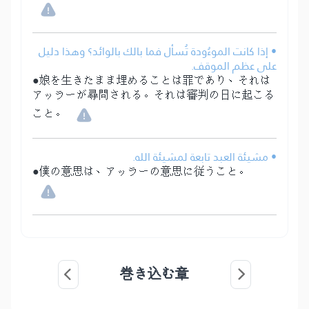
• إذا كانت الموءُودة تُسأل فما بالك بالوائد؟ وهذا دليل
على عظم الموقف.
●娘を生きたまま埋めることは罪であり、それは
アッラーが尋問される。それは審判の日に起こる
こと。
• مشيئة العبد تابعة لمشيئة الله.
●僕の意思は、アッラーの意思に従うこと。
巻き込む章