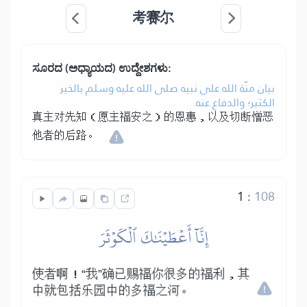
考赛尔
ಸೂರದ (ಅಧ್ಯಾಯದ) ಉದ್ದೇಶಗಳು:
بيان منّة الله على نبيه صلى الله عليه وسلم بالخير
الكثير؛ والدفاع عنه.
真主对先知（愿主福安之）的恩惠，以及切断憎恶
他者的后路。
1
:
108
إِنَّآ أَعۡطَيۡنَٰكَ ٱلۡكَوۡثَرَ
使者啊！“我”确已赐福你很多的福利，其
中就包括乐园中的多福之河。