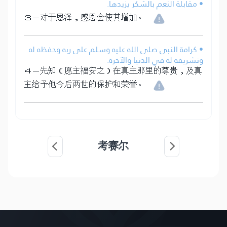
• مقابلة النعم بالشكر يزيدها.
３－对于恩泽，感恩会使其增加。
• كرامة النبي صلى الله عليه وسلم على ربه وحفظه له
وتشريفه له في الدنيا والآخرة.
４－先知（愿主福安之）在真主那里的尊贵，及真
主给予他今后两世的保护和荣誉。
考赛尔