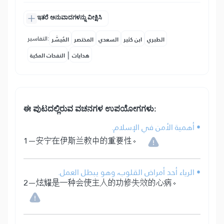
ಇತರೆ ಅನುವಾದಗಳನ್ನು ವೀಕ್ಷಿಸಿ
التفاسير:
الطبري
ابن كثير
السعدي
المختصر
المُيسَّر
|
هدايات
النفحات المكية
ಈ ಪುಟದಲ್ಲಿರುವ ವಚನಗಳ ಉಪಯೋಗಗಳು:
• أهمية الأمن في الإسلام.
1－安宁在伊斯兰教中的重要性。
• الرياء أحد أمراض القلوب، وهو يبطل العمل.
2－炫耀是一种会使主人的功修失效的心病。