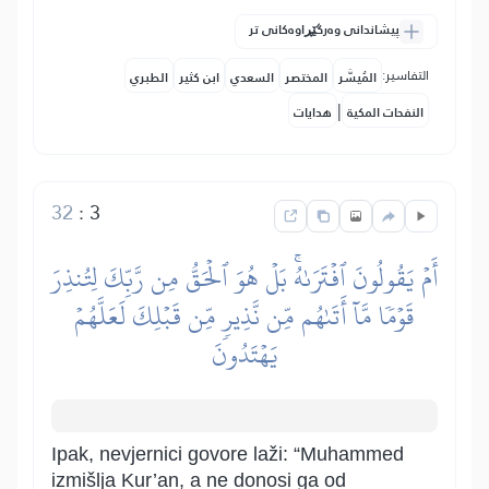
پیشاندانی وەرگێڕاوەکانی تر
التفاسير:
المُيسَّر
المختصر
السعدي
ابن كثير
الطبري
|
النفحات المكية
هدايات
32
:
3
أَمۡ يَقُولُونَ ٱفۡتَرَىٰهُۚ بَلۡ هُوَ ٱلۡحَقُّ مِن رَّبِّكَ لِتُنذِرَ
قَوۡمٗا مَّآ أَتَىٰهُم مِّن نَّذِيرٖ مِّن قَبۡلِكَ لَعَلَّهُمۡ
يَهۡتَدُونَ
Ipak, nevjernici govore laži: “Muhammed
izmišlja Kur’an, a ne donosi ga od