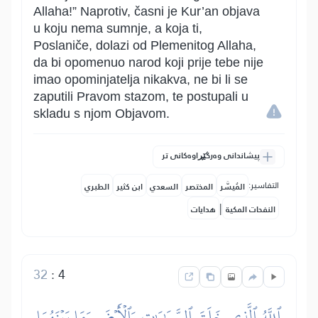
Allaha!” Naprotiv, časni je Kur’an objava
u koju nema sumnje, a koja ti,
Poslaniče, dolazi od Plemenitog Allaha,
da bi opomenuo narod koji prije tebe nije
imao opominjatelja nikakva, ne bi li se
zaputili Pravom stazom, te postupali u
skladu s njom Objavom.
پیشاندانی وەرگێڕاوەکانی تر
التفاسير:
المُيسَّر
المختصر
السعدي
ابن كثير
الطبري
|
النفحات المكية
هدايات
32
:
4
ٱللَّهُ ٱلَّذِي خَلَقَ ٱلسَّمَٰوَٰتِ وَٱلۡأَرۡضَ وَمَا بَيۡنَهُمَا