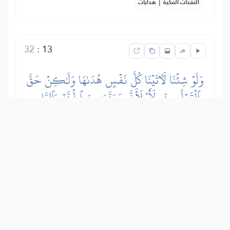
|
النفحات المكية
هدايات
32
:
13
وَلَوۡ شِئۡنَا لَأٓتَيۡنَا كُلَّ نَفۡسٍ هُدَىٰهَا وَلَٰكِنۡ حَقَّ
ٱلۡقَوۡلُ مِنِّي لَأَمۡلَأَنَّ جَهَنَّمَ مِنَ ٱلۡجِنَّةِ وَٱلنَّاسِ
أَجۡمَعِينَ
Da hoće, Uzvišeni Allah može uputiti
nevjernike da povjeruju u istinu i
prihvate islam, ali je istinita Allahova
besjeda i mora se ostvariti – da će
napuniti Džehennem griješnicima
džinima i ljudima, zato što su dali