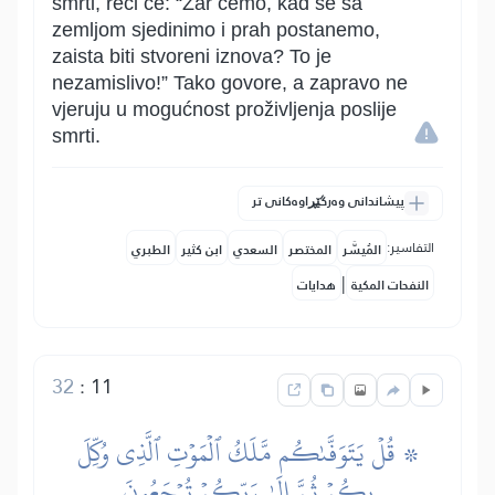
smrti, reći će: “Zar ćemo, kad se sa
zemljom sjedinimo i prah postanemo,
zaista biti stvoreni iznova? To je
nezamislivo!” Tako govore, a zapravo ne
vjeruju u mogućnost proživljenja poslije
smrti.
پیشاندانی وەرگێڕاوەکانی تر
التفاسير:
المُيسَّر
المختصر
السعدي
ابن كثير
الطبري
|
النفحات المكية
هدايات
32
:
11
۞ قُلۡ يَتَوَفَّىٰكُم مَّلَكُ ٱلۡمَوۡتِ ٱلَّذِي وُكِّلَ
بِكُمۡ ثُمَّ إِلَىٰ رَبِّكُمۡ تُرۡجَعُونَ