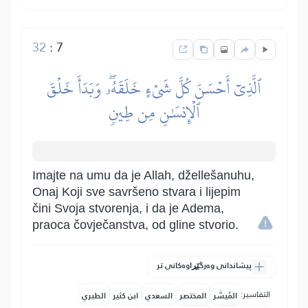
32
:
7
ٱلَّذِيٓ أَحۡسَنَ كُلَّ شَيۡءٍ خَلَقَهُۥۖ وَبَدَأَ خَلۡقَ
ٱلۡإِنسَٰنِ مِن طِينٖ
Imajte na umu da je Allah, džellešanuhu,
Onaj Koji sve savršeno stvara i lijepim
čini Svoja stvorenja, i da je Adema,
praoca čovječanstva, od gline stvorio.
پیشاندانی وەرگێڕاوەکانی تر
التفاسير:
المُيسَّر
المختصر
السعدي
ابن كثير
الطبري