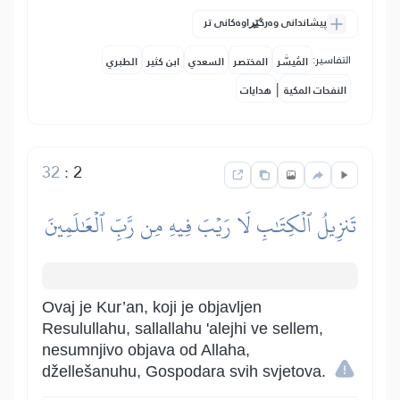
پیشاندانی وەرگێڕاوەکانی تر
التفاسير:
المُيسَّر
المختصر
السعدي
ابن كثير
الطبري
|
النفحات المكية
هدايات
32
:
2
تَنزِيلُ ٱلۡكِتَٰبِ لَا رَيۡبَ فِيهِ مِن رَّبِّ ٱلۡعَٰلَمِينَ
Ovaj je Kur’an, koji je objavljen
Resulullahu, sallallahu 'alejhi ve sellem,
nesumnjivo objava od Allaha,
džellešanuhu, Gospodara svih svjetova.