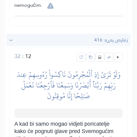
nemogućim.
ژمارەی پەڕە: 416
32
:
12
وَلَوۡ تَرَىٰٓ إِذِ ٱلۡمُجۡرِمُونَ نَاكِسُواْ رُءُوسِهِمۡ عِندَ
رَبِّهِمۡ رَبَّنَآ أَبۡصَرۡنَا وَسَمِعۡنَا فَٱرۡجِعۡنَا نَعۡمَلۡ
صَٰلِحًا إِنَّا مُوقِنُونَ
A kad bi samo mogao vidjeti poricatelje
kako će pognuti glave pred Svemogućim