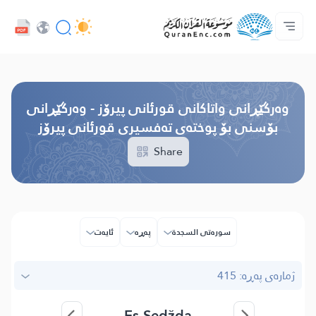
خزمەتگوزاریەکانی پەرەپێدەران - API
پێڕستی وه‌رگێڕاوه‌كان
په‌یوه‌ندیمان پێوه‌ بكه‌
دەربارەی پرۆژە
سه‌ره‌كی
Audio
زمان
Browse Old Version
وه‌رگێڕانی واتاکانی قورئانی پیرۆز - وەرگێڕانی
بۆسنی بۆ پوختەی تەفسیری قورئانی پیرۆز
Share
سوره‌تی السجدة
پەڕە
ئایه‌ت
ژمارەی پەڕە: 415
Es-Sedžda