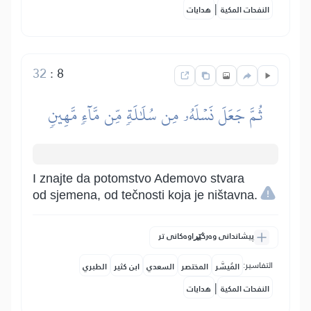
|
النفحات المكية
هدايات
32
:
8
ثُمَّ جَعَلَ نَسۡلَهُۥ مِن سُلَٰلَةٖ مِّن مَّآءٖ مَّهِينٖ
I znajte da potomstvo Ademovo stvara
od sjemena, od tečnosti koja je ništavna.
پیشاندانی وەرگێڕاوەکانی تر
التفاسير:
المُيسَّر
المختصر
السعدي
ابن كثير
الطبري
|
النفحات المكية
هدايات