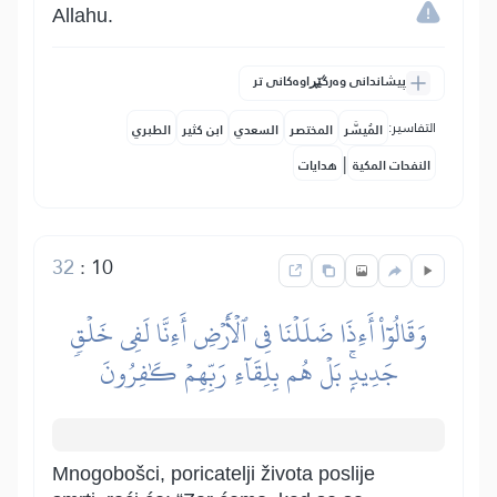
Allahu.
پیشاندانی وەرگێڕاوەکانی تر
التفاسير:
المُيسَّر
المختصر
السعدي
ابن كثير
الطبري
|
النفحات المكية
هدايات
32
:
10
وَقَالُوٓاْ أَءِذَا ضَلَلۡنَا فِي ٱلۡأَرۡضِ أَءِنَّا لَفِي خَلۡقٖ
جَدِيدِۭۚ بَلۡ هُم بِلِقَآءِ رَبِّهِمۡ كَٰفِرُونَ
Mnogobošci, poricatelji života poslije