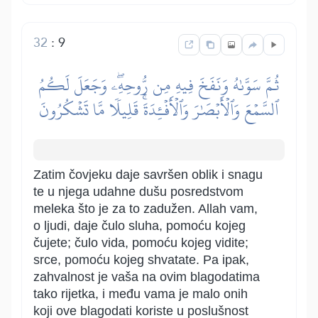
32
:
9
ثُمَّ سَوَّىٰهُ وَنَفَخَ فِيهِ مِن رُّوحِهِۦۖ وَجَعَلَ لَكُمُ
ٱلسَّمۡعَ وَٱلۡأَبۡصَٰرَ وَٱلۡأَفۡـِٔدَةَۚ قَلِيلٗا مَّا تَشۡكُرُونَ
Zatim čovjeku daje savršen oblik i snagu
te u njega udahne dušu posredstvom
meleka što je za to zadužen. Allah vam,
o ljudi, daje čulo sluha, pomoću kojeg
čujete; čulo vida, pomoću kojeg vidite;
srce, pomoću kojeg shvatate. Pa ipak,
zahvalnost je vaša na ovim blagodatima
tako rijetka, i među vama je malo onih
koji ove blagodati koriste u poslušnost