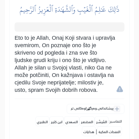
ذَٰلِكَ عَٰلِمُ ٱلۡغَيۡبِ وَٱلشَّهَٰدَةِ ٱلۡعَزِيزُ ٱلرَّحِيمُ
Eto to je Allah, Onaj Koji stvara i upravlja
svemirom, On poznaje ono što je
skriveno od pogleda i zna sve što
ljudske grudi kriju i ono što je vidljivo.
Allah je silan u Svojoj vlasti, niko Ga ne
može potčiniti, On kažnjava i ostavlja na
cjedilu Svoje neprijatelje; milostiv je,
usto, spram Svojih dobrih robova.
پیشاندانی وەرگێڕاوەکانی تر
التفاسير:
المُيسَّر
المختصر
السعدي
ابن كثير
الطبري
|
النفحات المكية
هدايات