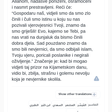
Allahom, nadasve poniženi, osramoćeni
i nasmrt prestravljeni. Reći će:
“Gospodaru naš, vidjeli smo da smo zlo
činili i čuli smo istinu u koju su nas
pozivali vjerovjesnici Tvoji, znamo da
smo griješili! Evo, kajemo se Tebi, pa
nas vrati na dunjaluk da bismo činili
dobra djela. Sad pouzdano znamo da
smo bili nevjernici, da smo odbijali islam,
Tvoju vjeru, poricali poslanike i negirali
oživljenje.” Značenje je: kad bi mogao
vidjeti taj prizor na Kijametskom danu,
vidio bi, zbilja, strašnu i golemu nevolju
koja je nevjernike skolila.
Show other translations
التفاسير:
المُيسَّر
المختصر
السعدي
ابن كثير
الطبري