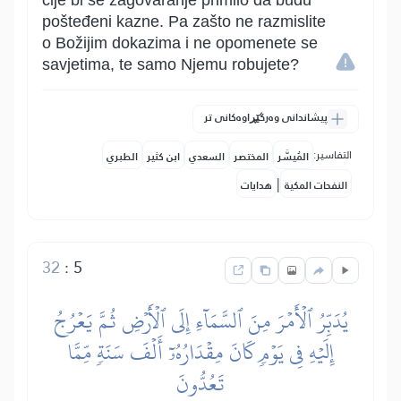
čije bi se zagovaranje primilo da budu
pošteđeni kazne. Pa zašto ne razmislite
o Božijim dokazima i ne opomenete se
savjetima, te samo Njemu robujete?
پیشاندانی وەرگێڕاوەکانی تر
التفاسير:
المُيسَّر
المختصر
السعدي
ابن كثير
الطبري
|
النفحات المكية
هدايات
32
:
5
يُدَبِّرُ ٱلۡأَمۡرَ مِنَ ٱلسَّمَآءِ إِلَى ٱلۡأَرۡضِ ثُمَّ يَعۡرُجُ
إِلَيۡهِ فِي يَوۡمٖ كَانَ مِقۡدَارُهُۥٓ أَلۡفَ سَنَةٖ مِّمَّا
تَعُدُّونَ