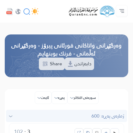
خزمەتگوزاریەکانی پەرەپێدەران - API
پێڕستی وه‌رگێڕاوه‌كان
په‌یوه‌ندیمان پێوه‌ بكه‌
دەربارەی پرۆژە
سه‌ره‌كی
Audio
زمان
Browse Old Version
وه‌رگێڕانی واتاکانی قورئانی پیرۆز - وەرگێڕانی
ئەڵمانی - فرنك بوبنهایم
Share
دابەزاندن
سوره‌تی التكاثر
پەڕە
ئایه‌ت
ژمارەی پەڕە: 600
102
:
3