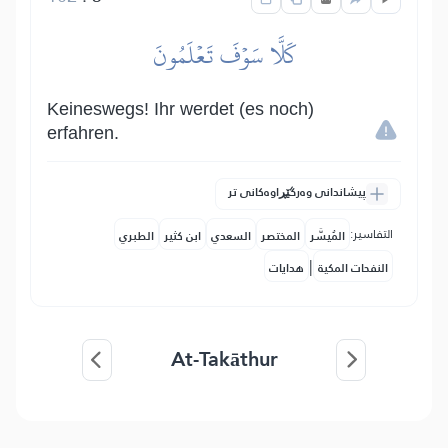
كَلَّا سَوۡفَ تَعۡلَمُونَ
Keineswegs! Ihr werdet (es noch)
erfahren.
پیشاندانی وەرگێڕاوەکانی تر
التفاسير:
المُيسَّر
المختصر
السعدي
ابن كثير
الطبري
|
النفحات المكية
هدايات
At-Takāthur