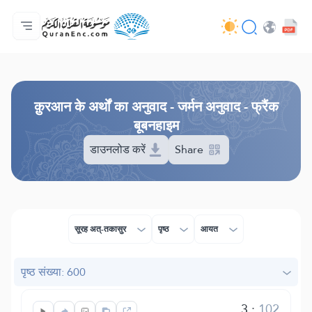
मुख्य
अनुवादों की सूची
Audio
अपडेट करने वालों की सेवाएँ - API
परियोजना के बारे में
हमसे सम्पर्क करें
भाषा
Browse Old Version
क़ुरआन के अर्थों का अनुवाद - जर्मन अनुवाद - फ्रैंक
बूबनहाइम
डाउनलोड करें
Share
सूरह अत्-तकासुर
पृष्ठ
आयत
पृष्ठ संख्या: 600
3
:
102