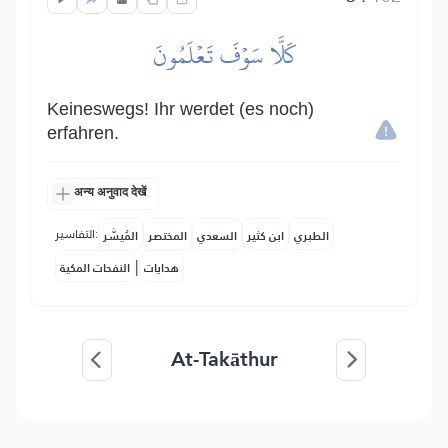
كَلَّا سَوۡفَ تَعۡلَمُونَ
Keineswegs! Ihr werdet (es noch)
erfahren.
अन्य अनुवाद देखें
التفاسير:
الطبري
ابن كثير
السعدي
المختصر
المُيسَّر
|
هدايات
النفحات المكية
At-Takāthur