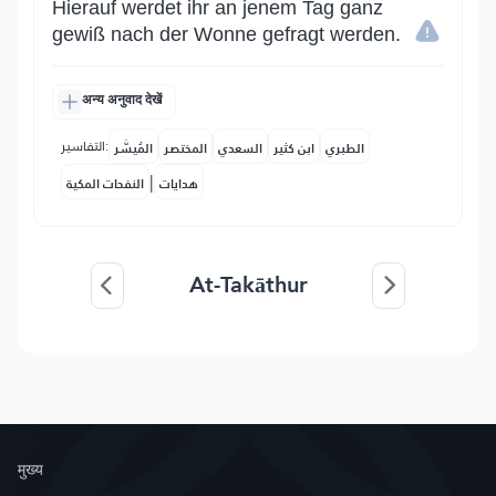
Hierauf werdet ihr an jenem Tag ganz
gewiß nach der Wonne gefragt werden.
अन्य अनुवाद देखें
التفاسير:
الطبري
ابن كثير
السعدي
المختصر
المُيسَّر
|
هدايات
النفحات المكية
At-Takāthur
मुख्य