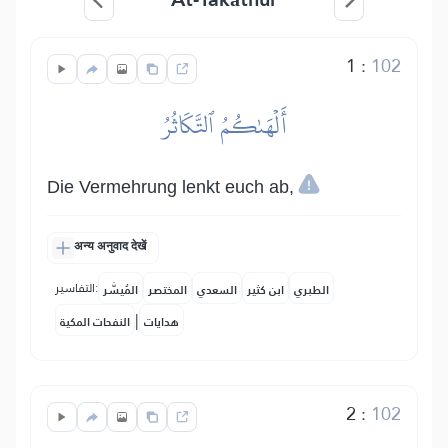
1
:
102
أَلۡهَىٰكُمُ ٱلتَّكَاثُرُ
Die Vermehrung lenkt euch ab,
अन्य अनुवाद देखें
التفاسير:
الطبري
ابن كثير
السعدي
المختصر
المُيسَّر
|
هدايات
النفحات المكية
2
:
102