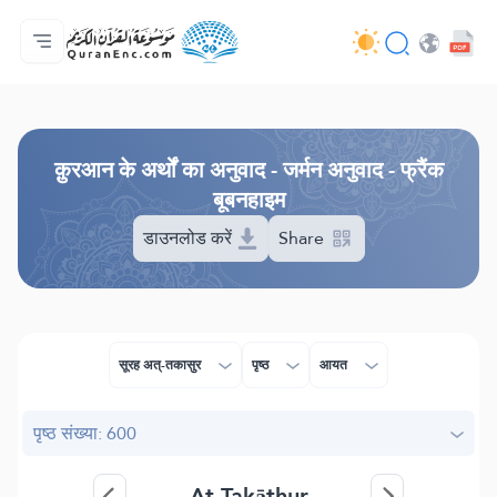
मुख्य
अनुवादों की सूची
Audio
अपडेट करने वालों की सेवाएँ - API
परियोजना के बारे में
हमसे सम्पर्क करें
भाषा
Browse Old Version
क़ुरआन के अर्थों का अनुवाद - जर्मन अनुवाद - फ्रैंक
बूबनहाइम
डाउनलोड करें
Share
सूरह अत्-तकासुर
पृष्ठ
आयत
पृष्ठ संख्या: 600
At-Takāthur