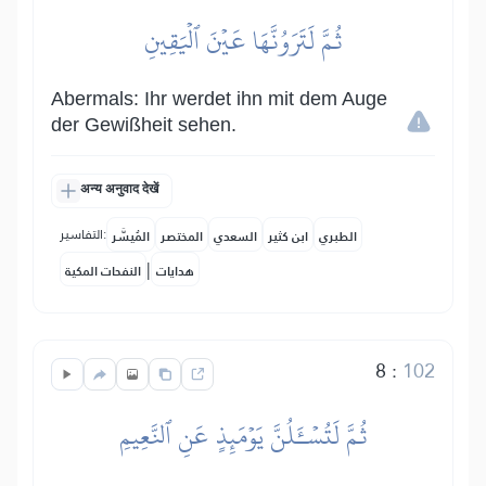
ثُمَّ لَتَرَوُنَّهَا عَيۡنَ ٱلۡيَقِينِ
Abermals: Ihr werdet ihn mit dem Auge
der Gewißheit sehen.
अन्य अनुवाद देखें
التفاسير:
الطبري
ابن كثير
السعدي
المختصر
المُيسَّر
|
هدايات
النفحات المكية
8
:
102
ثُمَّ لَتُسۡـَٔلُنَّ يَوۡمَئِذٍ عَنِ ٱلنَّعِيمِ