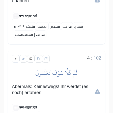
erfahren.
अन्य अनुवाद देखें
التفاسير:
الطبري
ابن كثير
السعدي
المختصر
المُيسَّر
|
هدايات
النفحات المكية
4
:
102
ثُمَّ كَلَّا سَوۡفَ تَعۡلَمُونَ
Abermals: Keineswegs! Ihr werdet (es
noch) erfahren.
अन्य अनुवाद देखें