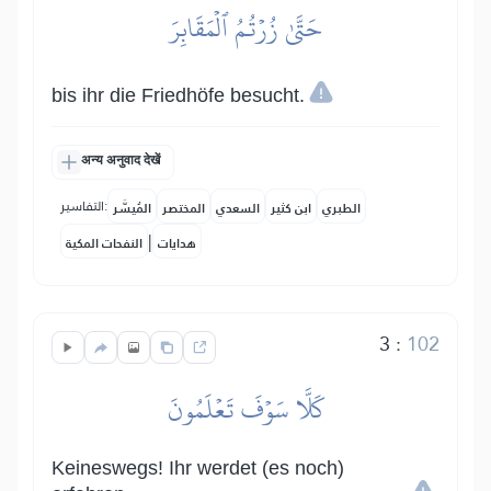
حَتَّىٰ زُرۡتُمُ ٱلۡمَقَابِرَ
bis ihr die Friedhöfe besucht.
अन्य अनुवाद देखें
التفاسير:
الطبري
ابن كثير
السعدي
المختصر
المُيسَّر
|
هدايات
النفحات المكية
3
:
102
كَلَّا سَوۡفَ تَعۡلَمُونَ
Keineswegs! Ihr werdet (es noch)