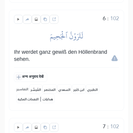
6
:
102
لَتَرَوُنَّ ٱلۡجَحِيمَ
Ihr werdet ganz gewiß den Höllenbrand
sehen.
अन्य अनुवाद देखें
التفاسير:
الطبري
ابن كثير
السعدي
المختصر
المُيسَّر
|
هدايات
النفحات المكية
7
:
102