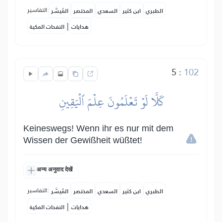
التفاسير:
الطبري
ابن كثير
السعدي
المختصر
المُيسَّر
|
هدايات
النفحات المكية
5
:
102
كَلَّا لَوۡ تَعۡلَمُونَ عِلۡمَ ٱلۡيَقِينِ
Keineswegs! Wenn ihr es nur mit dem
Wissen der Gewißheit wüßtet!
अन्य अनुवाद देखें
التفاسير:
الطبري
ابن كثير
السعدي
المختصر
المُيسَّر
|
هدايات
النفحات المكية