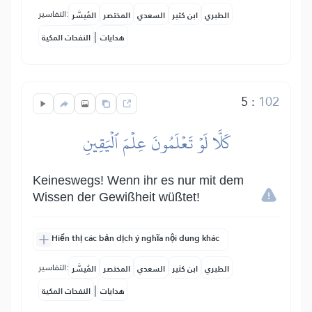
التفاسير:
الطبري
ابن كثير
السعدي
المختصر
المُيسَّر
|
هدايات
النفحات المكية
5
:
102
كَلَّا لَوۡ تَعۡلَمُونَ عِلۡمَ ٱلۡيَقِينِ
Keineswegs! Wenn ihr es nur mit dem
Wissen der Gewißheit wüßtet!
Hiển thị các bản dịch ý nghĩa nội dung khác
التفاسير:
الطبري
ابن كثير
السعدي
المختصر
المُيسَّر
|
هدايات
النفحات المكية