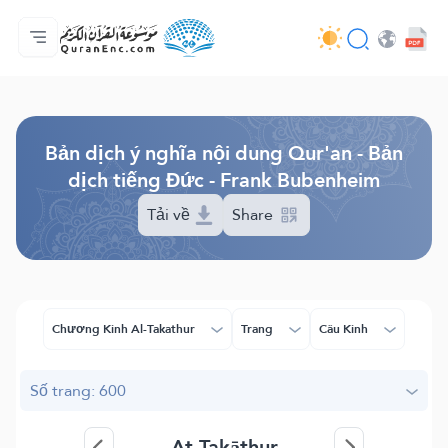
Trang chủ
Mục lục các bản dịch
Audio
Các dịch vụ của nhà phát triển - API
Về dự án
Liên hệ với chúng tôi
Ngôn ngữ
Browse Old Version
Bản dịch ý nghĩa nội dung Qur'an - Bản
dịch tiếng Đức - Frank Bubenheim
Tải về
Share
Chương Kinh Al-Takathur
Trang
Câu Kinh
Số trang: 600
At-Takāthur