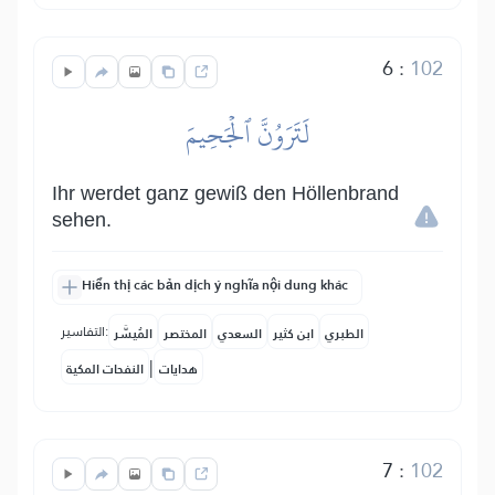
6
:
102
لَتَرَوُنَّ ٱلۡجَحِيمَ
Ihr werdet ganz gewiß den Höllenbrand
sehen.
Hiển thị các bản dịch ý nghĩa nội dung khác
التفاسير:
الطبري
ابن كثير
السعدي
المختصر
المُيسَّر
|
هدايات
النفحات المكية
7
:
102