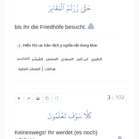
حَتَّىٰ زُرۡتُمُ ٱلۡمَقَابِرَ
bis ihr die Friedhöfe besucht.
Hiển thị các bản dịch ý nghĩa nội dung khác
التفاسير:
الطبري
ابن كثير
السعدي
المختصر
المُيسَّر
|
هدايات
النفحات المكية
3
:
102
كَلَّا سَوۡفَ تَعۡلَمُونَ
Keineswegs! Ihr werdet (es noch)