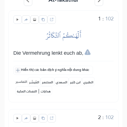
1
:
102
أَلۡهَىٰكُمُ ٱلتَّكَاثُرُ
Die Vermehrung lenkt euch ab,
Hiển thị các bản dịch ý nghĩa nội dung khác
التفاسير:
الطبري
ابن كثير
السعدي
المختصر
المُيسَّر
|
هدايات
النفحات المكية
2
:
102