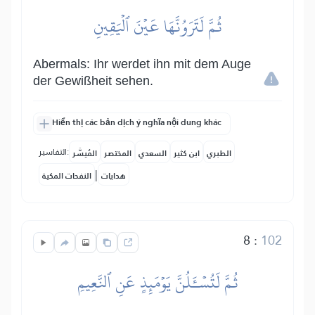
ثُمَّ لَتَرَوُنَّهَا عَيۡنَ ٱلۡيَقِينِ
Abermals: Ihr werdet ihn mit dem Auge
der Gewißheit sehen.
Hiển thị các bản dịch ý nghĩa nội dung khác
التفاسير:
الطبري
ابن كثير
السعدي
المختصر
المُيسَّر
|
هدايات
النفحات المكية
8
:
102
ثُمَّ لَتُسۡـَٔلُنَّ يَوۡمَئِذٍ عَنِ ٱلنَّعِيمِ