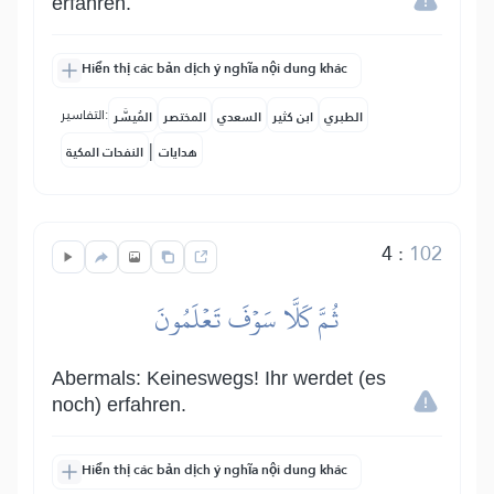
erfahren.
Hiển thị các bản dịch ý nghĩa nội dung khác
التفاسير:
الطبري
ابن كثير
السعدي
المختصر
المُيسَّر
|
هدايات
النفحات المكية
4
:
102
ثُمَّ كَلَّا سَوۡفَ تَعۡلَمُونَ
Abermals: Keineswegs! Ihr werdet (es
noch) erfahren.
Hiển thị các bản dịch ý nghĩa nội dung khác