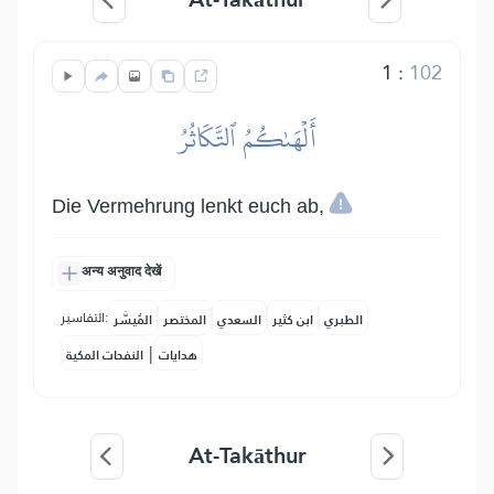
1
:
102
أَلۡهَىٰكُمُ ٱلتَّكَاثُرُ
Die Vermehrung lenkt euch ab,
अन्य अनुवाद देखें
التفاسير:
الطبري
ابن كثير
السعدي
المختصر
المُيسَّر
|
هدايات
النفحات المكية
At-Takāthur