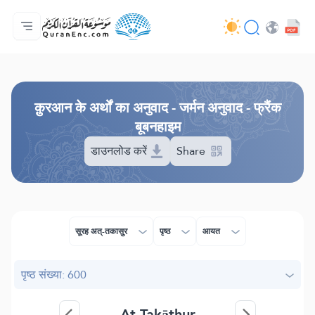
मुख्य
अनुवादों की सूची
Audio
अपडेट करने वालों की सेवाएँ - API
परियोजना के बारे में
हमसे सम्पर्क करें
भाषा
Browse Old Version
क़ुरआन के अर्थों का अनुवाद - जर्मन अनुवाद - फ्रैंक
बूबनहाइम
डाउनलोड करें
Share
सूरह अत्-तकासुर
पृष्ठ
आयत
पृष्ठ संख्या: 600
At-Takāthur