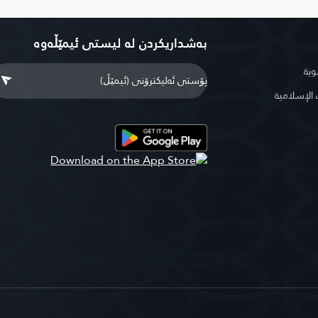
بەشداریکردن لە لیستی ئیمێڵەوە
وية
لإسلامية