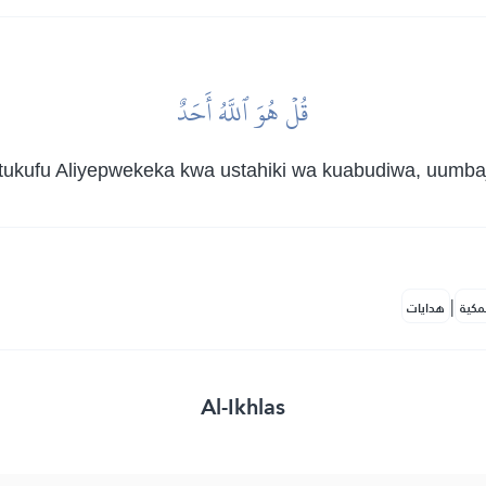
قُلۡ هُوَ ٱللَّهُ أَحَدٌ
kufu Aliyepwekeka kwa ustahiki wa kuabudiwa, uumbaji 
|
مكية
هدايات
Al-Ikhlas