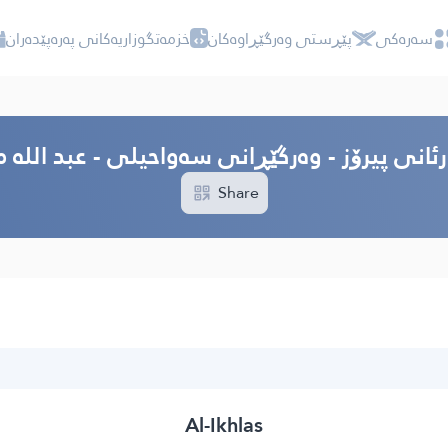
سه‌ره‌كی
پێڕستی وه‌رگێڕاوه‌كان
خزمەتگوزاریەکانی پەرەپێدەران
رئانی پیرۆز - وەرگێڕانی سەواحیلی - عبد الله
Share
Al-Ikhlas