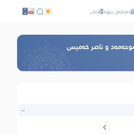
دەربارەی پرۆژە
زمان
 موحەمەد و ناصر خەميس