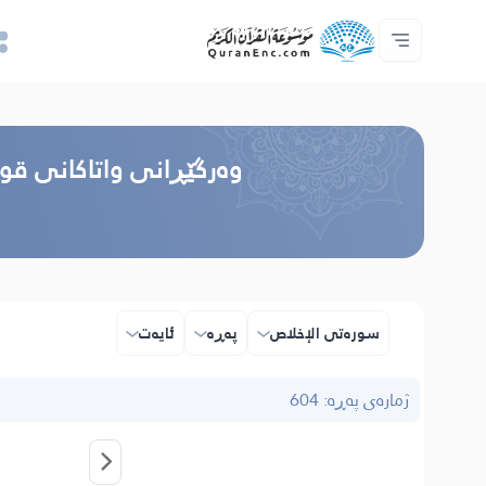
خزمەتگوزاریەکانی پەرەپێدەران - API
پێڕستی وه‌رگێڕاوه‌كان
په‌یوه‌ندیمان پێوه‌ بكه‌
دەربارەی پرۆژە
سه‌ره‌كی
Audio
زمان
Browse Old Version
وه‌رگێڕانی واتاکانی قو
سوره‌تی الإخلاص
پەڕە
ئایه‌ت
ژمارەی پەڕە: 604