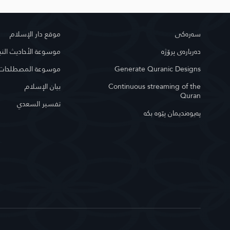
سه‌ره‌كی
موقع دار الإسلام
دەربارەی پرۆژە
موسوعة الأحاديث النب
موسوعة المصطلحات ا
Generate Quranic Designs
بيان الإسلام
Continuous streaming of the
Quran
تفسير السعدي
په‌یوه‌ندیمان پێوه‌ بكه‌