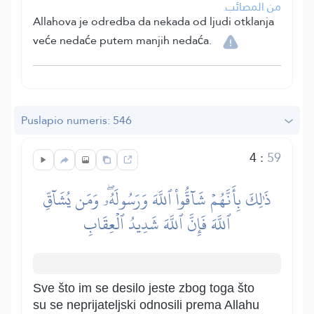
من المصائب.
Allahova je odredba da nekada od ljudi otklanja
veće nedaće putem manjih nedaća.
Puslapio numeris: 546
4
:
59
ذَٰلِكَ بِأَنَّهُمۡ شَآقُّواْ ٱللَّهَ وَرَسُولَهُۥۖ وَمَن يُشَآقِّ
ٱللَّهَ فَإِنَّ ٱللَّهَ شَدِيدُ ٱلۡعِقَابِ
Sve što im se desilo jeste zbog toga što
su se neprijateljski odnosili prema Allahu