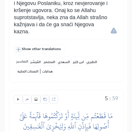
i Njegovu Poslaniku, kroz nevjerovanje i
kršenje ugovora. Onaj ko se Allahu
suprotstavlja, neka zna da Allah strašno
kažnjava i da će ga snaći Njegova
kazna.
Show other translations
التفاسير:
الطبري
ابن كثير
السعدي
المختصر
المُيسَّر
|
هدايات
النفحات المكية
5
:
59
مَا قَطَعۡتُم مِّن لِّينَةٍ أَوۡ تَرَكۡتُمُوهَا قَآئِمَةً عَلَىٰٓ
أُصُولِهَا فَبِإِذۡنِ ٱللَّهِ وَلِيُخۡزِيَ ٱلۡفَٰسِقِينَ