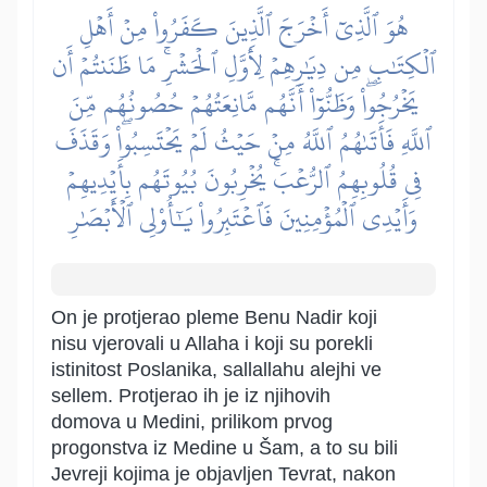
هُوَ ٱلَّذِيٓ أَخۡرَجَ ٱلَّذِينَ كَفَرُواْ مِنۡ أَهۡلِ
ٱلۡكِتَٰبِ مِن دِيَٰرِهِمۡ لِأَوَّلِ ٱلۡحَشۡرِۚ مَا ظَنَنتُمۡ أَن
يَخۡرُجُواْۖ وَظَنُّوٓاْ أَنَّهُم مَّانِعَتُهُمۡ حُصُونُهُم مِّنَ
ٱللَّهِ فَأَتَىٰهُمُ ٱللَّهُ مِنۡ حَيۡثُ لَمۡ يَحۡتَسِبُواْۖ وَقَذَفَ
فِي قُلُوبِهِمُ ٱلرُّعۡبَۚ يُخۡرِبُونَ بُيُوتَهُم بِأَيۡدِيهِمۡ
وَأَيۡدِي ٱلۡمُؤۡمِنِينَ فَٱعۡتَبِرُواْ يَٰٓأُوْلِي ٱلۡأَبۡصَٰرِ
On je protjerao pleme Benu Nadir koji
nisu vjerovali u Allaha i koji su porekli
istinitost Poslanika, sallallahu alejhi ve
sellem. Protjerao ih je iz njihovih
domova u Medini, prilikom prvog
progonstva iz Medine u Šam, a to su bili
Jevreji kojima je objavljen Tevrat, nakon