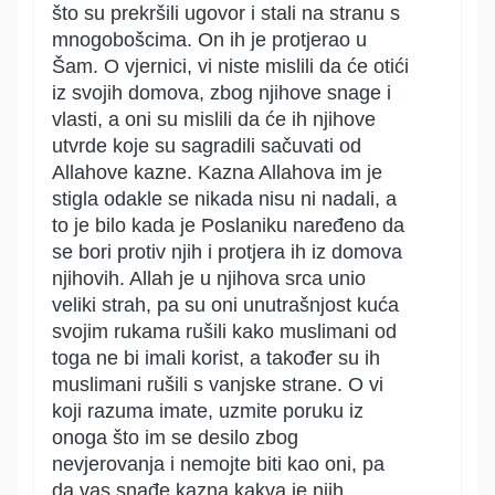
što su prekršili ugovor i stali na stranu s
mnogobošcima. On ih je protjerao u
Šam. O vjernici, vi niste mislili da će otići
iz svojih domova, zbog njihove snage i
vlasti, a oni su mislili da će ih njihove
utvrde koje su sagradili sačuvati od
Allahove kazne. Kazna Allahova im je
stigla odakle se nikada nisu ni nadali, a
to je bilo kada je Poslaniku naređeno da
se bori protiv njih i protjera ih iz domova
njihovih. Allah je u njihova srca unio
veliki strah, pa su oni unutrašnjost kuća
svojim rukama rušili kako muslimani od
toga ne bi imali korist, a također su ih
muslimani rušili s vanjske strane. O vi
koji razuma imate, uzmite poruku iz
onoga što im se desilo zbog
nevjerovanja i nemojte biti kao oni, pa
da vas snađe kazna kakva je njih