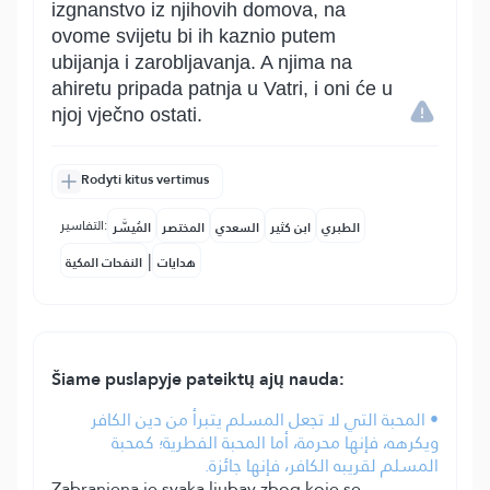
izgnanstvo iz njihovih domova, na
ovome svijetu bi ih kaznio putem
ubijanja i zarobljavanja. A njima na
ahiretu pripada patnja u Vatri, i oni će u
njoj vječno ostati.
Rodyti kitus vertimus
التفاسير:
الطبري
ابن كثير
السعدي
المختصر
المُيسَّر
|
هدايات
النفحات المكية
Šiame puslapyje pateiktų ajų nauda:
• المحبة التي لا تجعل المسلم يتبرأ من دين الكافر
ويكرهه، فإنها محرمة، أما المحبة الفطرية؛ كمحبة
المسلم لقريبه الكافر، فإنها جائزة.
Zabranjena je svaka ljubav zbog koje se