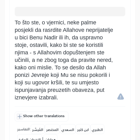
To što ste, o vjernici, neke palme
posjekli da rasrdite Allahove neprijatelje
u bici Benu Nadir ili ih, da uspravno
stoje, ostavili, kako bi ste se koristili
njima - s Allahovim dopuštenjem ste
učinili, a ne zbog toga da pravite nered,
kako oni mislie. To se desilo da Allah
ponizi Jevreje koji Mu se nisu pokorili i
koji su ugovor kršili, te su umjesto
ispunjavanja preuzetih obaveza, put
iznevjere izabrali.
Show other translations
التفاسير:
الطبري
ابن كثير
السعدي
المختصر
المُيسَّر
|
هدايات
النفحات المكية