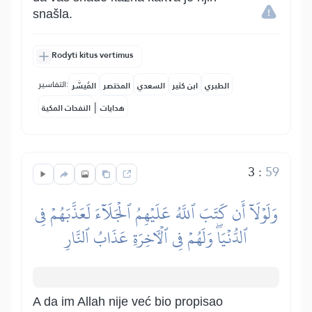
snašla.
Rodyti kitus vertimus
التفاسير:
الطبري
ابن كثير
السعدي
المختصر
المُيسَّر
|
هدايات
النفحات المكية
3
:
59
وَلَوۡلَآ أَن كَتَبَ ٱللَّهُ عَلَيۡهِمُ ٱلۡجَلَآءَ لَعَذَّبَهُمۡ فِي
ٱلدُّنۡيَاۖ وَلَهُمۡ فِي ٱلۡأٓخِرَةِ عَذَابُ ٱلنَّارِ
A da im Allah nije već bio propisao