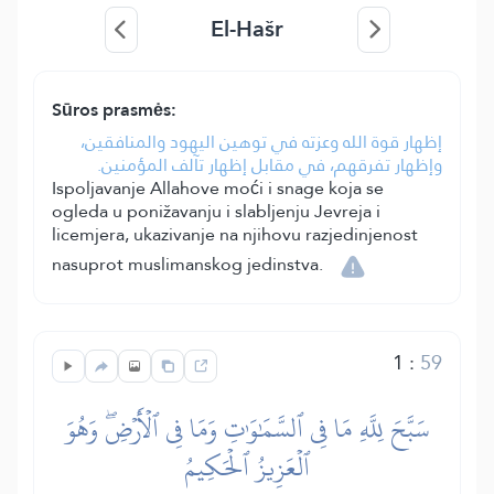
El-Hašr
Sūros prasmės:
إظهار قوة الله وعزته في توهين اليهود والمنافقين،
وإظهار تفرقهم، في مقابل إظهار تآلف المؤمنين.
Ispoljavanje Allahove moći i snage koja se
ogleda u ponižavanju i slabljenju Jevreja i
licemjera, ukazivanje na njihovu razjedinjenost
nasuprot muslimanskog jedinstva.
1
:
59
سَبَّحَ لِلَّهِ مَا فِي ٱلسَّمَٰوَٰتِ وَمَا فِي ٱلۡأَرۡضِۖ وَهُوَ
ٱلۡعَزِيزُ ٱلۡحَكِيمُ