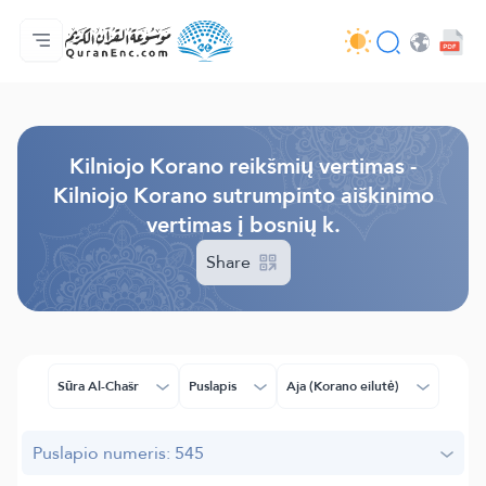
Pagrindinis
Vertimų turinys
Audio
Programuotojų paslaugos - API
Apie projektą
Susisiekite su mumis
Kalba
Browse Old Version
Kilniojo Korano reikšmių vertimas -
Kilniojo Korano sutrumpinto aiškinimo
vertimas į bosnių k.
Share
Sūra Al-Chašr
Puslapis
Aja (Korano eilutė)
Puslapio numeris: 545