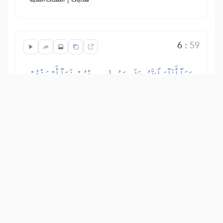
6
:
59
وَمَآ أَفَآءَ ٱللَّهُ عَلَىٰ رَسُولِهِۦ مِنۡهُمۡ فَمَآ أَوۡجَفۡتُمۡ
عَلَيۡهِ مِنۡ خَيۡلٖ وَلَا رِكَابٖ وَلَٰكِنَّ ٱللَّهَ يُسَلِّطُ
رُسُلَهُۥ عَلَىٰ مَن يَشَآءُۚ وَٱللَّهُ عَلَىٰ كُلِّ شَيۡءٖ قَدِيرٞ
Imetak, konje i deve, koje je Allah dao
svome Poslaniku, a koji je pripadao
plemenu Benu Nadir niste stekli borbom
i na težak način. Allah Svojim
poslanicima daje vlast nad onim nad
kojim hoće, pa je tako Poslaniku,