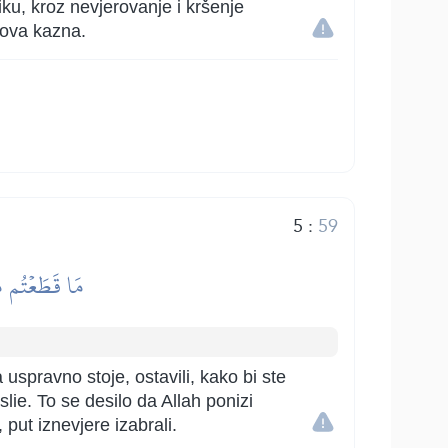
iku, kroz nevjerovanje i kršenje
gova kazna.
5
:
59
مَا قَطَعۡتُم مِّ
a uspravno stoje, ostavili, kako bi ste
slie. To se desilo da Allah ponizi
 put iznevjere izabrali.