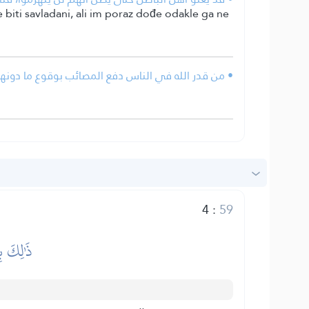
biti savladani, ali im poraz dođe odakle ga ne
من قدر الله في الناس دفع المصائب بوقوع ما دونها .
4
:
59
ذَٰلِكَ بِ