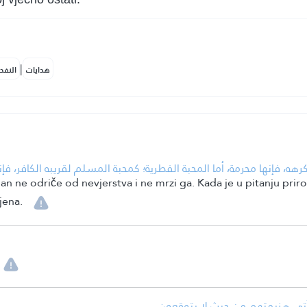
|
هدايات
النفح
ه، فإنها محرمة، أما المحبة الفطرية؛ كمحبة المسلم لقريبه الكافر، فإنها
n ne odriče od nevjerstva i ne mrzi ga. Kada je u pitanju prir
jena.
• أتي هزيمتهم من حيث لا يتوقعون