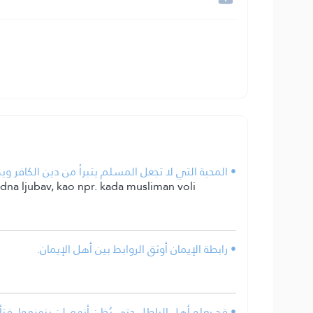
المحبة التي لا تجعل المسلم يتبرأ من دين الكافر ويكره.
odna ljubav, kao npr. kada musliman voli
• رابطة الإيمان أوثق الروابط بين أهل الإيمان.
قد يعلو أهل الباطل حتى يُظن أنهم لن ينهزموا، فت.