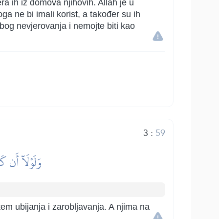
era ih iz domova njihovih. Allah je u
ga ne bi imali korist, a također su ih
zbog nevjerovanja i nemojte biti kao
3
:
59
وَلَوۡلَآ أَن كَ
em ubijanja i zarobljavanja. A njima na