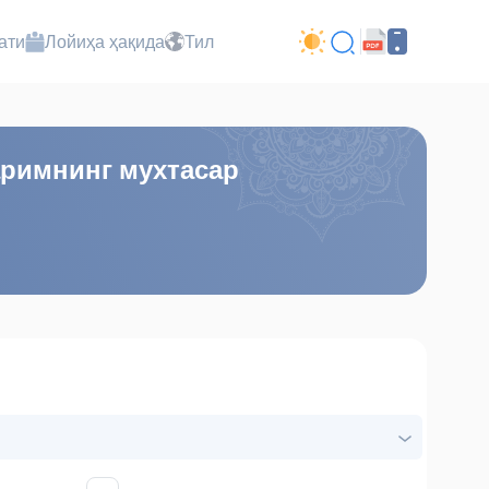
ати
Лойиҳа ҳақида
Тил
аримнинг мухтасар