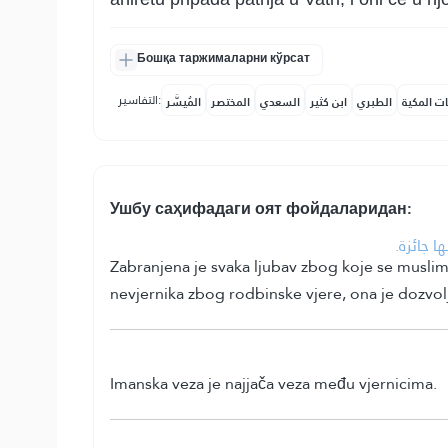
Бошқа таржималарни кўрсат
التفاسير:
ات المكية
الطبري
ابن كثير
السعدي
المختصر
المُيسَّر
Ушбу саҳифадаги оят фойдаларидан:
•  جائزة
Zabranjena je svaka ljubav zbog koje se muslima
nevjernika zbog rodbinske vjere, ona je dozvol
Imanska veza je najjača veza među vjernicima.