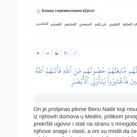
Бошқа таржималарни кўрсат
التفاسير:
ات المكية
الطبري
ابن كثير
السعدي
المختصر
المُيسَّر
هُم مَّانِعَتُهُمۡ حُصُونُهُم مِّنَ ٱللَّهِ فَأَتَىٰهُمُ ٱللَّهُ
َ فَٱعۡتَبِرُواْ يَٰٓأُوْلِي ٱلۡأَبۡصَٰرِ
On je protjerao pleme Benu Nadir koji nisu vj
iz njihovih domova u Medini, prilikom prvog
prekršili ugovor i stali na stranu s mnogobo
njihove snage i vlasti, a oni su mislili da 