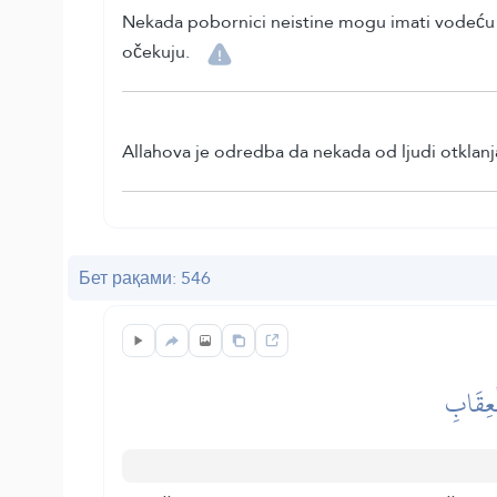
Nekada pobornici neistine mogu imati vodeću p
očekuju.
Allahova je odredba da nekada od ljudi otkla
Бет рақами: 546
لۡعِقَابِ