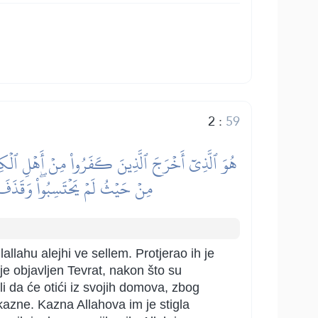
2
:
59
هُوَ ٱلَّذِيٓ أَخۡرَجَ ٱلَّذِينَ كَفَرُواْ مِنۡ أَهۡلِ ٱلۡكِتَٰبِ
مِنۡ حَيۡثُ لَمۡ يَحۡتَسِبُواْۖ وَقَذَفَ ف
lallahu alejhi ve sellem. Protjerao ih je
je objavljen Tevrat, nakon što su
li da će otići iz svojih domova, zbog
 kazne. Kazna Allahova im je stigla