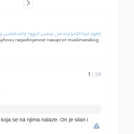
إظهار قوة الله وعزته في توهين اليهود والمنافقين،.
na njihovu razjedinjenost nasuprot muslimanskog
1
:
59
س
koja se na njima nalaze. On je silan i