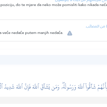
oziciju, do te mjere da neko može pomisliti kako nikada neće 
• من المصائب
nja veće nedaće putem manjih nedaća.
أَنَّهُمۡ شَآقُّواْ ٱللَّهَ وَرَسُولَهُۥۖ وَمَن يُشَآقِّ ٱللَّهَ فَإِنَّ ٱللَّهَ شَدِيدُ ٱ