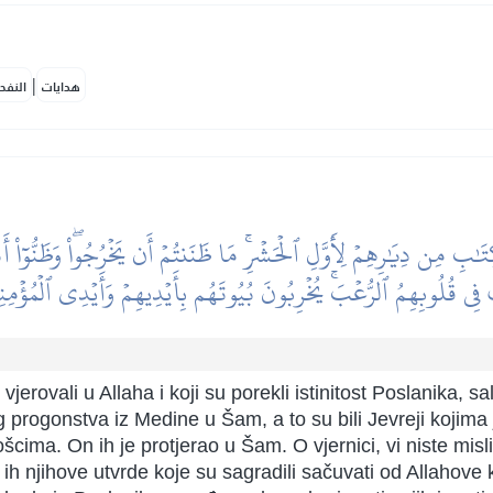
|
هدايات
النفح
 مِن دِيَٰرِهِمۡ لِأَوَّلِ ٱلۡحَشۡرِۚ مَا ظَنَنتُمۡ أَن يَخۡرُجُواْۖ وَظَنُّوٓاْ أَنَّ
ِي قُلُوبِهِمُ ٱلرُّعۡبَۚ يُخۡرِبُونَ بُيُوتَهُم بِأَيۡدِيهِمۡ وَأَيۡدِي ٱلۡمُؤۡمِنِين
erovali u Allaha i koji su porekli istinitost Poslanika, sal
 progonstva iz Medine u Šam, a to su bili Jevreji kojima 
šcima. On ih je protjerao u Šam. O vjernici, vi niste misli
će ih njihove utvrde koje su sagradili sačuvati od Allahove