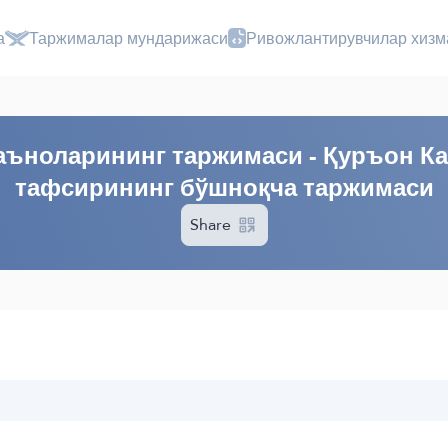
а
Таржималар мундарижаси
Ривожлантирувчилар хизм
ъноларининг таржимаси - Қуръон К
тафсирининг бўшноқча таржимаси
Share