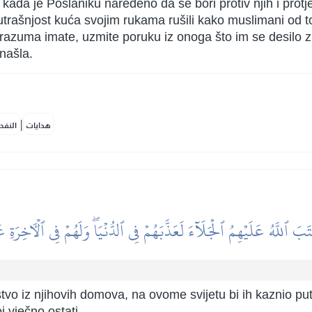
o kada je Poslaniku naređeno da se bori protiv njih i protj
nutrašnjost kuća svojim rukama rušili kako muslimani od to
ji razuma imate, uzmite poruku iz onoga što im se desilo 
našla.
|
هدايات
النفح
تَبَ ٱللَّهُ عَلَيۡهِمُ ٱلۡجَلَآءَ لَعَذَّبَهُمۡ فِي ٱلدُّنۡيَاۖ وَلَهُمۡ فِي ٱلۡأٓخِرَةِ 
tvo iz njihovih domova, na ovome svijetu bi ih kaznio put
j vječno ostati.