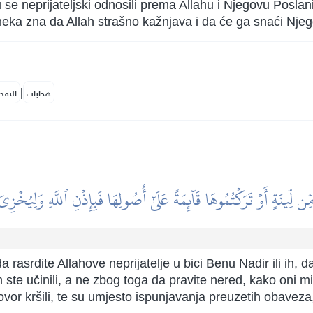
 se neprijateljski odnosili prema Allahu i Njegovu Poslan
 neka zna da Allah strašno kažnjava i da će ga snaći Nje
|
هدايات
النفح
ن لِّينَةٍ أَوۡ تَرَكۡتُمُوهَا قَآئِمَةً عَلَىٰٓ أُصُولِهَا فَبِإِذۡنِ ٱللَّهِ وَلِيُخۡزِ
a rasrdite Allahove neprijatelje u bici Benu Nadir ili ih, d
 ste učinili, a ne zbog toga da pravite nered, kako oni mi
govor kršili, te su umjesto ispunjavanja preuzetih obaveza,