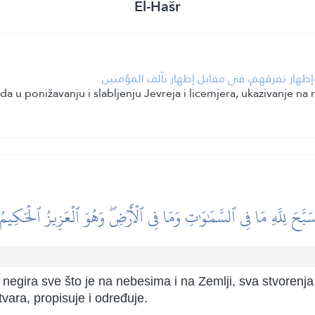
El-Hašr
 وإظهار تفرقهم، في مقابل إظهار تآلف المؤمنين
da u ponižavanju i slabljenju Jevreja i licemjera, ukazivanje 
َبَّحَ لِلَّهِ مَا فِي ٱلسَّمَٰوَٰتِ وَمَا فِي ٱلۡأَرۡضِۖ وَهُوَ ٱلۡعَزِيزُ ٱلۡحَكِيمُ
 negira sve što je na nebesima i na Zemlji, sva stvorenja 
vara, propisuje i određuje.