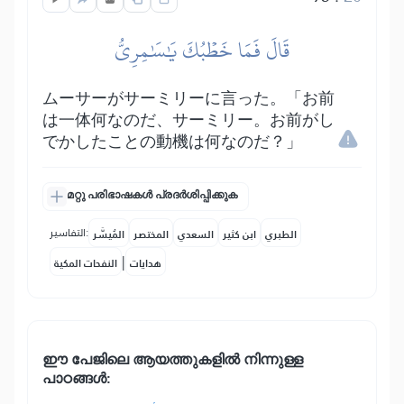
قَالَ فَمَا خَطۡبُكَ يَٰسَٰمِرِيُّ
ムーサーがサーミリーに言った。「お前
は一体何なのだ、サーミリー。お前がし
でかしたことの動機は何なのだ？」
മറ്റു പരിഭാഷകൾ പ്രദർശിപ്പിക്കുക
التفاسير:
الطبري
ابن كثير
السعدي
المختصر
المُيسَّر
|
هدايات
النفحات المكية
ഈ പേജിലെ ആയത്തുകളിൽ നിന്നുള്ള
പാഠങ്ങൾ: