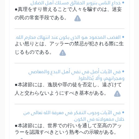
• خداع الناس بتزوير الحقائق مسلك أهل الضلال.
●真理をすり替えることで人々を騙すのは、迷妄
の民の常套手段である。
• الغضب المحمود هو الذي يكون عند انتهاكِ محارم الله.
よい怒りとは、アッラーの禁忌が犯される際に生
じるものである。
• في الآيات أصل في نفي أهل البدع والمعاصي
وهجرانهم، وألا يُخَالَطوا.
●本諸節には、逸脱や罪の徒を否定し、遠ざけて
人と交わらないようにすべき基本がある。
• في الآيات وجوب التفكر في معرفة الله تعالى من
خلال مفعولاته في الكون.
●本諸節には、世界での行いを通して至高のアッ
ラーを認識すべきという熟考への示唆がある。