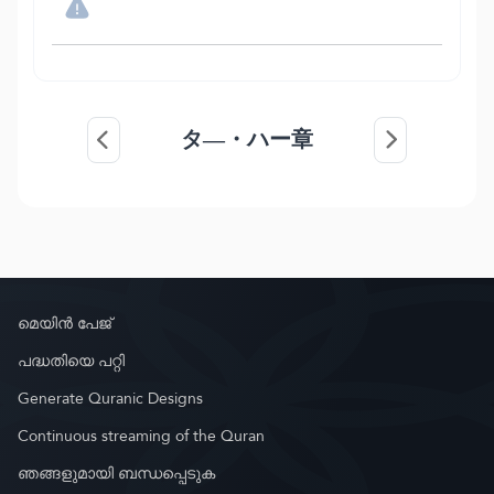
タ―・ハー章
മെയിൻ പേജ്
പദ്ധതിയെ പറ്റി
Generate Quranic Designs
Continuous streaming of the Quran
ഞങ്ങളുമായി ബന്ധപ്പെടുക