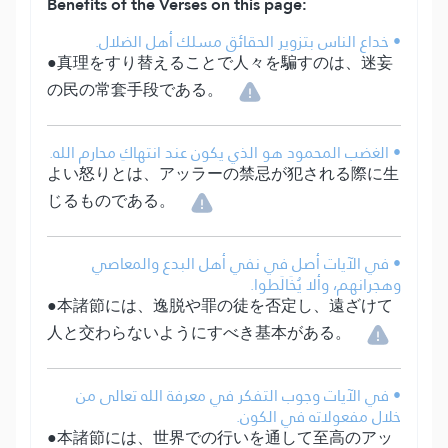
Benefits of the Verses on this page:
• خداع الناس بتزوير الحقائق مسلك أهل الضلال.
●真理をすり替えることで人々を騙すのは、迷妄
の民の常套手段である。
• الغضب المحمود هو الذي يكون عند انتهاكِ محارم الله.
よい怒りとは、アッラーの禁忌が犯される際に生
じるものである。
• في الآيات أصل في نفي أهل البدع والمعاصي
وهجرانهم، وألا يُخَالَطوا.
●本諸節には、逸脱や罪の徒を否定し、遠ざけて
人と交わらないようにすべき基本がある。
• في الآيات وجوب التفكر في معرفة الله تعالى من
خلال مفعولاته في الكون.
●本諸節には、世界での行いを通して至高のアッ