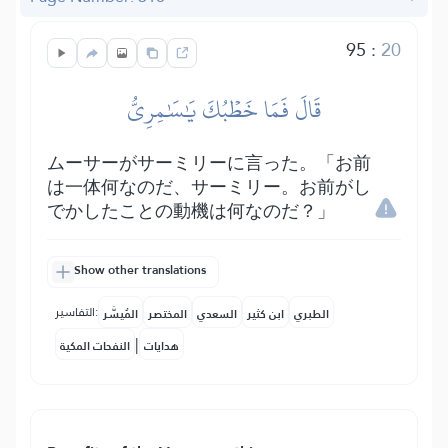
95
:
20
قَالَ فَمَا خَطۡبُكَ يَٰسَٰمِرِيُّ
ムーサーがサーミリーに言った。「お前
は一体何なのだ、サーミリー。お前がし
でかしたことの動機は何なのだ？」
Show other translations
التفاسير:
الطبري
ابن كثير
السعدي
المختصر
المُيسَّر
|
هدايات
النفحات المكية