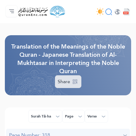
Home
Index of Translations
Audio
Developers' Services - API
About
Contact Us
Language
Browse Old Version
Translation of the Meanings of the Noble
Quran - Japanese Translation of Al-
Mukhtasar in Interpreting the Noble
Quran
Share
Surah Tā-ha
Page
Verse
Page Number: 318