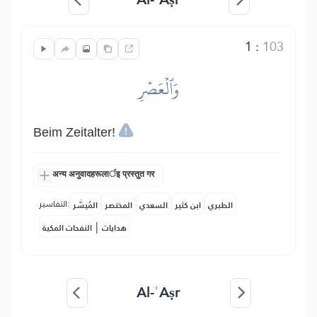
1
:
103
وَٱلۡعَصۡرِ
Beim Zeitalter!
अन्य अनुवादहरूलार्इ प्रस्तुत गर
التفاسير:
الطبري
ابن كثير
السعدي
المختصر
المُيسَّر
|
هدايات
النفحات المكية
Al-ʿAṣr