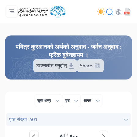
मुख्य
अनुवादहरूको सूची
Audio
विकासकर्ताहरूका सेवाहरू - API
परियोजना बारे
हामीलाई सम्पर्क गर्नुहोस्
भाषा
Browse Old Version
पवित्र कुरआनको अर्थको अनुवाद - जर्मन अनुवाद :
फ्रैंक बुबेनहायम ।
डाउनलोड गर्नुहोस्
Share
सूरह अस्र
पृष्ठ
आयत
पृष्ठ संख्या: 601
Al-ʿAṣr