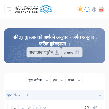
मुख्य
अनुवादहरूको सूची
Audio
विकासकर्ताहरूका सेवाहरू - API
परियोजना बारे
हामीलाई सम्पर्क गर्नुहोस्
भाषा
Browse Old Version
पवित्र कुरआनको अर्थको अनुवाद - जर्मन अनुवाद :
फ्रैंक बुबेनहायम ।
डाउनलोड गर्नुहोस्
Share
सूरह जासिया
पृष्ठ
आयत
पृष्ठ संख्या: 501
29
:
45