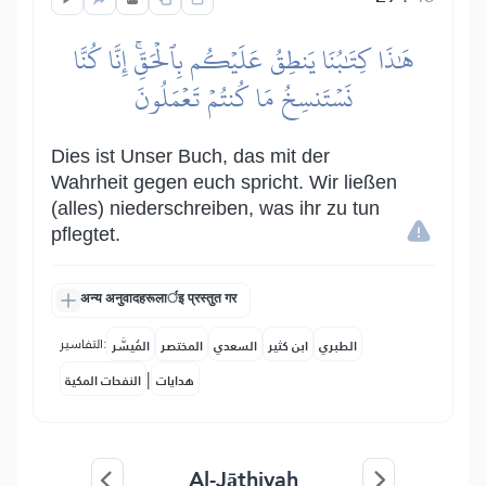
هَٰذَا كِتَٰبُنَا يَنطِقُ عَلَيۡكُم بِٱلۡحَقِّۚ إِنَّا كُنَّا
نَسۡتَنسِخُ مَا كُنتُمۡ تَعۡمَلُونَ
Dies ist Unser Buch, das mit der
Wahrheit gegen euch spricht. Wir ließen
(alles) niederschreiben, was ihr zu tun
pflegtet.
अन्य अनुवादहरूलार्इ प्रस्तुत गर
التفاسير:
الطبري
ابن كثير
السعدي
المختصر
المُيسَّر
|
هدايات
النفحات المكية
Al-Jāthiyah