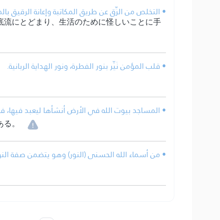
التخلص من الرِّق عن طريق المكاتبة وإعانة الرقيق بال.
底流にとどまり、生活のために怪しいことに手
• قلب المؤمن نَيِّر بنور الفطرة، ونور الهداية الربانية.
المساجد بيوت الله في الأرض أنشأها ليعبد فيها، فيج.
ある。
من أسماء الله الحسنى (النور) وهو يتضمن صفة النور .