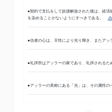
●契約で支払をして奴隷解放された後は、経済
を染めることがないようにすべきである。
●信者の心は、天性により光り輝き、またアッ
●礼拝所はアッラーの家であり、礼拝されるた
●アッラーの美称にある「光」は、その属性の