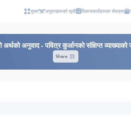
मुख्य
अनुवादहरूको सूची
विकासकर्ताहरूका सेवाहरू
अर्थको अनुवाद - पवित्र कुर्आनको संक्षिप्त व्याख्याको
Share