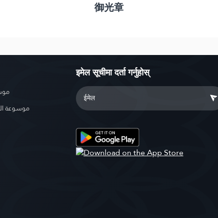
御光章
इमेल सूचीमा दर्ता गर्नुहोस्
موسو
موسوعة ال