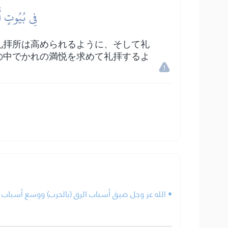
فِي بُيُوتٍ أَذ
礼拝所は高められるように、そして礼
の中でかれの満悦を求めて礼拝するよ
الله عز وجل ضيق أسباب الرق (بالحرب) ووسع أسباب  .