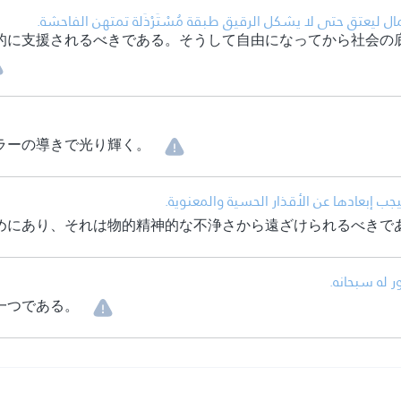
• مال ليعتق حتى لا يشكل الرقيق طبقة مُسْتَرْذَلة تمتهن الفاحشة
的に支援されるべきである。そうして自由になってから社会の
ラーの導きで光り輝く。
• ب إبعادها عن الأقذار الحسية والمعنوية
めにあり、それは物的精神的な不浄さから遠ざけられるべきで
• له سبحانه
一つである。