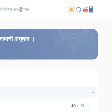
परियोजना बारे
भाषा
 जापानी अनुवाद ।
36
:
24