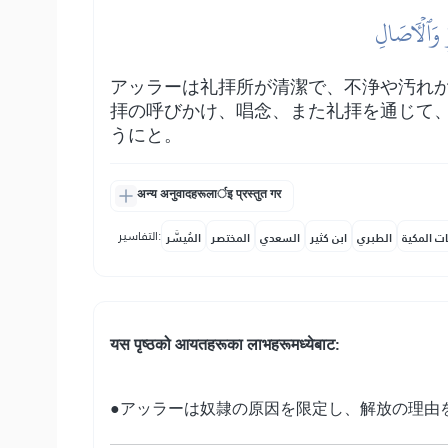
ِ وَٱلۡأٓصَالِ
アッラーは礼拝所が清潔で、不浄や汚れ
拝の呼びかけ、唱念、また礼拝を通じて
うにと。
अन्य अनुवादहरूलार्इ प्रस्तुत गर
التفاسير:
ات المكية
الطبري
ابن كثير
السعدي
المختصر
المُيسَّر
यस पृष्ठको आयतहरूका लाभहरूमध्येबाट:
●アッラーは奴隷の原因を限定し、解放の理由