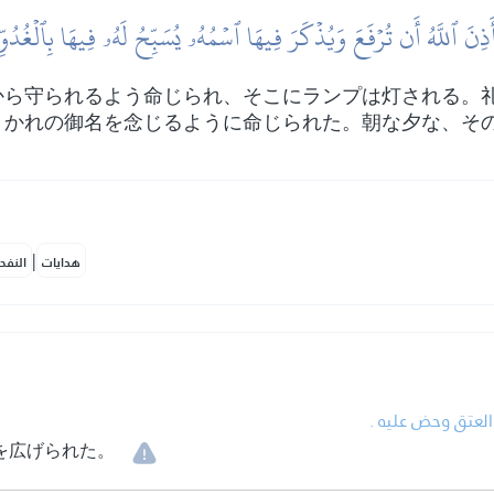
ِنَ ٱللَّهُ أَن تُرۡفَعَ وَيُذۡكَرَ فِيهَا ٱسۡمُهُۥ يُسَبِّحُ لَهُۥ فِيهَا بِٱلۡغُدُوّ
から守られるよう命じられ、そこにランプは灯される。
、かれの御名を念じるように命じられた。朝な夕な、そ
|
هدايات
النفح
• العتق وحض عليه
を広げられた。