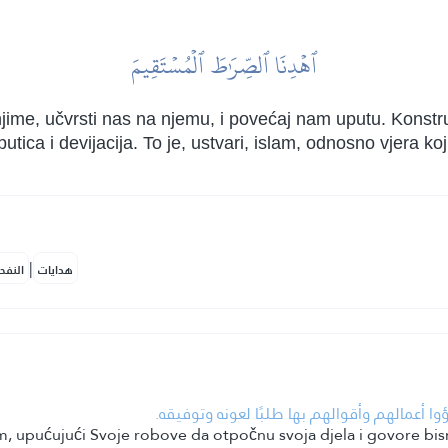
ٱهۡدِنَا ٱلصِّرَٰطَ ٱلۡمُسۡتَقِيمَ
ime, učvrsti nas na njemu, i povećaj nam uputu. Konstruk
tica i devijacija. To je, ustvari, islam, odnosno vjera 
|
هدايات
النفح
• وا أعمالهم وأقوالهم بها طلبًا لعونه وتوفيقه
om, upućujući Svoje robove da otpočnu svoja djela i govore bi