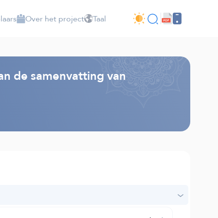
laars
Over het project
Taal
van de samenvatting van