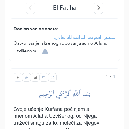
El-Fatiha
Doelen van de soera:
تحقيق العبودية الخالصة لله تعالى.
Ostvarivanje iskrenog robovanja samo Allahu
Uzvišenom.
1
:
1
بِسۡمِ ٱللَّهِ ٱلرَّحۡمَٰنِ ٱلرَّحِيمِ
Svoje učenje Kur’ana počinjem s
imenom Allaha Uzvišenog, od Njega
tražeći snagu za to, moleći za Njegov