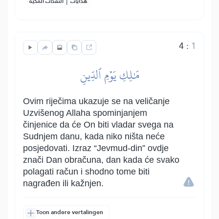
|
هدايات
النفحات المكية
4
:
1
مَٰلِكِ يَوۡمِ ٱلدِّينِ
Ovim riječima ukazuje se na veličanje
Uzvišenog Allaha spominjanjem
činjenice da će On biti vladar svega na
Sudnjem danu, kada niko ništa neće
posjedovati. Izraz “Jevmud-din” ovdje
znači Dan obračuna, dan kada će svako
polagati račun i shodno tome biti
nagrađen ili kažnjen.
Toon andere vertalingen