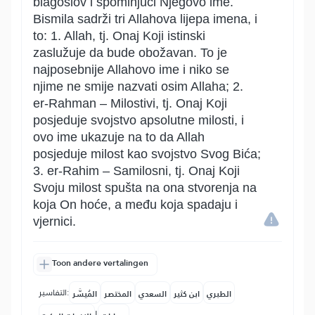
blagoslov i spominjući Njegovo ime.
Bismila sadrži tri Allahova lijepa imena, i
to: 1. Allah, tj. Onaj Koji istinski
zaslužuje da bude obožavan. To je
najposebnije Allahovo ime i niko se
njime ne smije nazvati osim Allaha; 2.
er-Rahman – Milostivi, tj. Onaj Koji
posjeduje svojstvo apsolutne milosti, i
ovo ime ukazuje na to da Allah
posjeduje milost kao svojstvo Svog Bića;
3. er-Rahim – Samilosni, tj. Onaj Koji
Svoju milost spušta na ona stvorenja na
koja On hoće, a među koja spadaju i
vjernici.
Toon andere vertalingen
التفاسير:
الطبري
ابن كثير
السعدي
المختصر
المُيسَّر