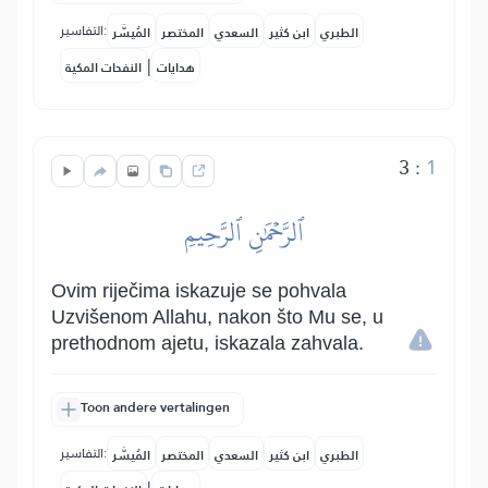
التفاسير:
الطبري
ابن كثير
السعدي
المختصر
المُيسَّر
|
هدايات
النفحات المكية
3
:
1
ٱلرَّحۡمَٰنِ ٱلرَّحِيمِ
Ovim riječima iskazuje se pohvala
Uzvišenom Allahu, nakon što Mu se, u
prethodnom ajetu, iskazala zahvala.
Toon andere vertalingen
التفاسير:
الطبري
ابن كثير
السعدي
المختصر
المُيسَّر