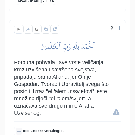
|
هدايات
النفحات المكية
2
:
1
ٱلۡحَمۡدُ لِلَّهِ رَبِّ ٱلۡعَٰلَمِينَ
Potpuna pohvala i sve vrste veličanja
kroz uzvišena i savršena svojstva,
pripadaju samo Allahu, jer On je
Gospodar, Tvorac i Upravitelj svega što
postoji. Izraz "el-'alemun/svjetovi" jeste
množina riječi "el-'alem/svijet", a
označava sve drugo mimo Allaha
Uzvišenog.
Toon andere vertalingen