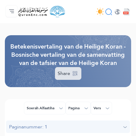
Homepagina
Inhoudsopgave van de vertalingen
Audio
Diensten voor ontwikkelaars - API
Over het project
Contacteer ons
Taal
Browse Old Version
Betekenisvertaling van de Heilige Koran -
Bosnische vertaling van de samenvatting
van de tafsier van de Heilige Koran
Share
Soerah Alfaatiha
Pagina
Vers
Paginanummer: 1