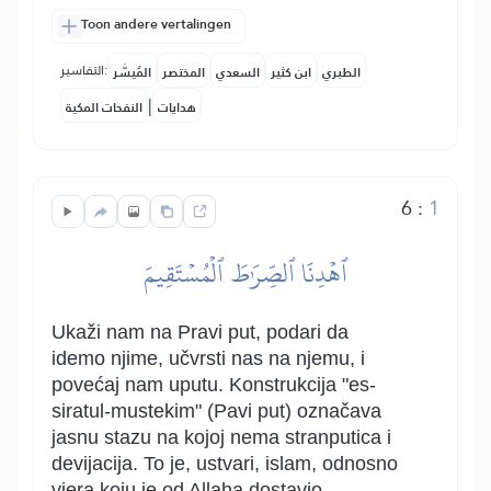
Toon andere vertalingen
التفاسير:
الطبري
ابن كثير
السعدي
المختصر
المُيسَّر
|
هدايات
النفحات المكية
6
:
1
ٱهۡدِنَا ٱلصِّرَٰطَ ٱلۡمُسۡتَقِيمَ
Ukaži nam na Pravi put, podari da
idemo njime, učvrsti nas na njemu, i
povećaj nam uputu. Konstrukcija "es-
siratul-mustekim" (Pavi put) označava
jasnu stazu na kojoj nema stranputica i
devijacija. To je, ustvari, islam, odnosno
vjera koju je od Allaha dostavio