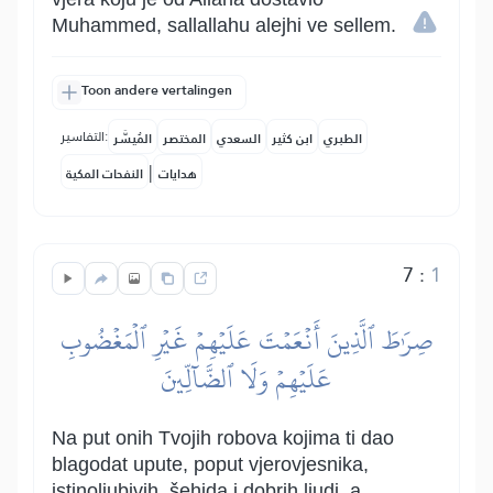
Muhammed, sallallahu alejhi ve sellem.
Toon andere vertalingen
التفاسير:
الطبري
ابن كثير
السعدي
المختصر
المُيسَّر
|
هدايات
النفحات المكية
7
:
1
صِرَٰطَ ٱلَّذِينَ أَنۡعَمۡتَ عَلَيۡهِمۡ غَيۡرِ ٱلۡمَغۡضُوبِ
عَلَيۡهِمۡ وَلَا ٱلضَّآلِّينَ
Na put onih Tvojih robova kojima ti dao
blagodat upute, poput vjerovjesnika,
istinoljubivih, šehida i dobrih ljudi, a