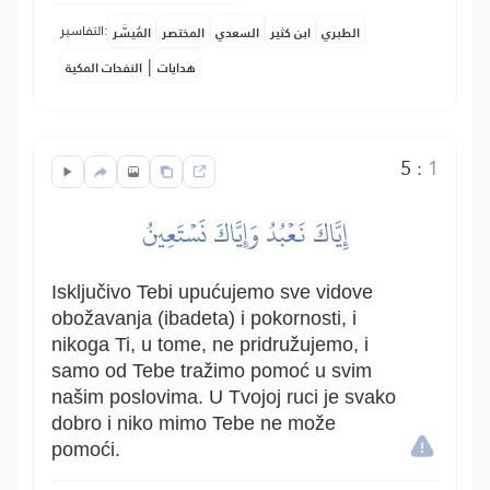
التفاسير:
الطبري
ابن كثير
السعدي
المختصر
المُيسَّر
|
هدايات
النفحات المكية
5
:
1
إِيَّاكَ نَعۡبُدُ وَإِيَّاكَ نَسۡتَعِينُ
Isključivo Tebi upućujemo sve vidove
obožavanja (ibadeta) i pokornosti, i
nikoga Ti, u tome, ne pridružujemo, i
samo od Tebe tražimo pomoć u svim
našim poslovima. U Tvojoj ruci je svako
dobro i niko mimo Tebe ne može
pomoći.