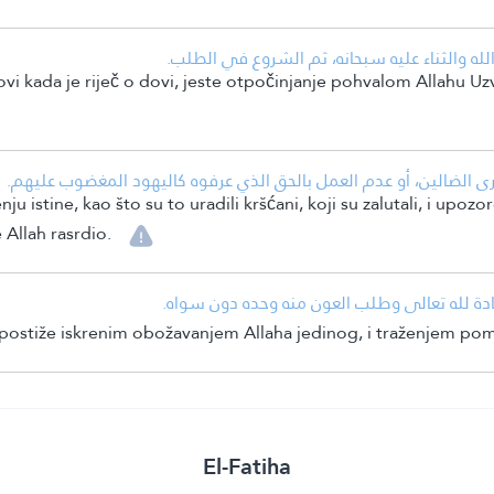
• له والثناء عليه سبحانه، ثم الشروع في الطلب
bovi kada je riječ o dovi, jeste otpočinjanje pohvalom Allahu 
• الضالين، أو عدم العمل بالحق الذي عرفوه كاليهود المغضوب عليهم
istine, kao što su to uradili kršćani, koji su zalutali, i upozo
 Allah rasrdio.
• ادة لله تعالى وطلب العون منه وحده دون سواه
 postiže iskrenim obožavanjem Allaha jedinog, i traženjem po
El-Fatiha