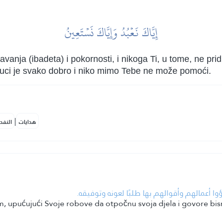
إِيَّاكَ نَعۡبُدُ وَإِيَّاكَ نَسۡتَعِينُ
vanja (ibadeta) i pokornosti, i nikoga Ti, u tome, ne pr
uci je svako dobro i niko mimo Tebe ne može pomoći.
|
هدايات
النفح
• وا أعمالهم وأقوالهم بها طلبًا لعونه وتوفيقه
om, upućujući Svoje robove da otpočnu svoja djela i govore bi