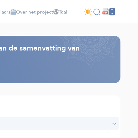
laars
Over het project
Taal
van de samenvatting van