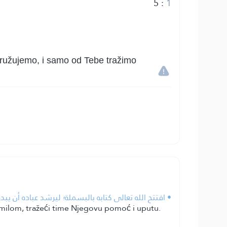
5
:
1
idružujemo, i samo od Tebe tražimo
افتتح الله تعالى كتابه بالبسملة؛ ليرشد عباده أن يبدؤ.
smilom, tražeći time Njegovu pomoć i uputu.