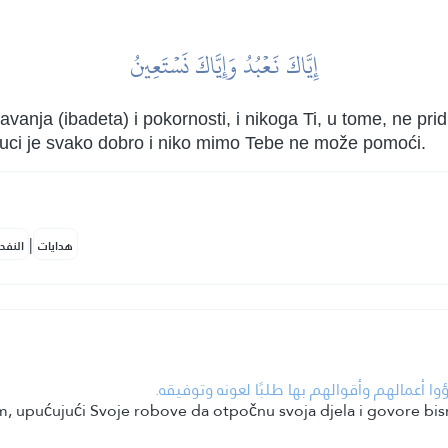
إِيَّاكَ نَعۡبُدُ وَإِيَّاكَ نَسۡتَعِينُ
vanja (ibadeta) i pokornosti, i nikoga Ti, u tome, ne pr
uci je svako dobro i niko mimo Tebe ne može pomoći.
|
هدايات
النفح
• وا أعمالهم وأقوالهم بها طلبًا لعونه وتوفيقه
om, upućujući Svoje robove da otpočnu svoja djela i govore bi