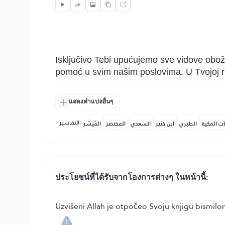
Isključivo Tebi upućujemo sve vidove oboža
pomoć u svim našim poslovima. U Tvojoj r
แสดงคำแปลอื่นๆ
التفاسير:
ات المكية
الطبري
ابن كثير
السعدي
المختصر
المُيسَّر
ประโยชน์​ที่​ได้รับ​จากโองการต่างๆ ในหน้านี้:
Uzvišeni Allah je otpočeo Svoju knjigu bismil