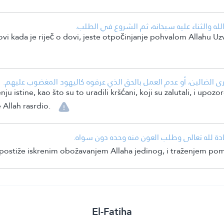
• له والثناء عليه سبحانه، ثم الشروع في الطلب
bovi kada je riječ o dovi, jeste otpočinjanje pohvalom Allahu 
• الضالين، أو عدم العمل بالحق الذي عرفوه كاليهود المغضوب عليهم
istine, kao što su to uradili kršćani, koji su zalutali, i upozo
 Allah rasrdio.
• ادة لله تعالى وطلب العون منه وحده دون سواه
 postiže iskrenim obožavanjem Allaha jedinog, i traženjem po
El-Fatiha