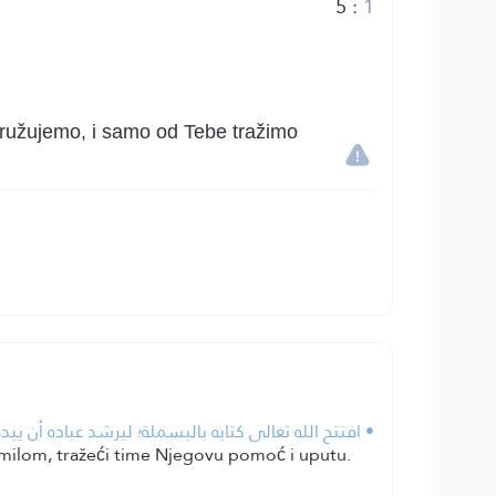
5
:
1
idružujemo, i samo od Tebe tražimo
افتتح الله تعالى كتابه بالبسملة؛ ليرشد عباده أن يبدؤ.
smilom, tražeći time Njegovu pomoć i uputu.