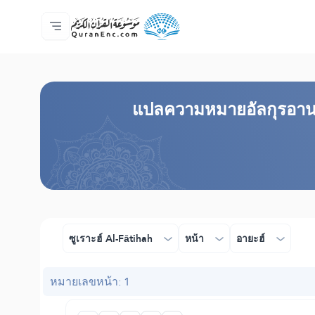
หน้าหลัก
สารบัญ​คำแปล
Audio
บริการสำหรับนักพัฒนา - API
เกี่ยวกับโครงการ
ติดต่อเรา
ภาษา
Browse Old Version
แปล​ความหมาย​อัลกุรอาน
ซูเราะฮ์ Al-Fātihah
หน้า
อายะฮ์
หมายเลขหน้า: 1