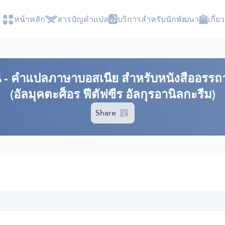
หน้าหลัก
สารบัญ​คำแปล
บริการสำหรับนักพัฒนา
เกี่
​ - คำแปลภาษาบอสเนีย สำหรับหนังสืออรรถา
(อัลมุคตะศ็อร ฟีตัฟซีร อัลกุรอานิลกะรีม)
Share