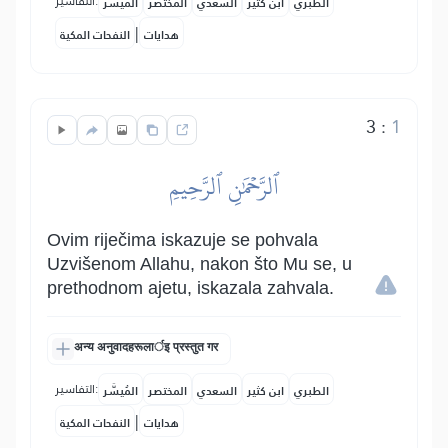
التفاسير:
الطبري
ابن كثير
السعدي
المختصر
المُيسَّر
|
هدايات
النفحات المكية
3
:
1
ٱلرَّحۡمَٰنِ ٱلرَّحِيمِ
Ovim riječima iskazuje se pohvala
Uzvišenom Allahu, nakon što Mu se, u
prethodnom ajetu, iskazala zahvala.
अन्य अनुवादहरूलार्इ प्रस्तुत गर
التفاسير:
الطبري
ابن كثير
السعدي
المختصر
المُيسَّر
|
هدايات
النفحات المكية