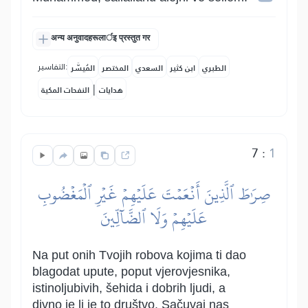
अन्य अनुवादहरूलार्इ प्रस्तुत गर
التفاسير:
الطبري
ابن كثير
السعدي
المختصر
المُيسَّر
|
هدايات
النفحات المكية
7
:
1
صِرَٰطَ ٱلَّذِينَ أَنۡعَمۡتَ عَلَيۡهِمۡ غَيۡرِ ٱلۡمَغۡضُوبِ
عَلَيۡهِمۡ وَلَا ٱلضَّآلِّينَ
Na put onih Tvojih robova kojima ti dao
blagodat upute, poput vjerovjesnika,
istinoljubivih, šehida i dobrih ljudi, a
divno je li je to društvo. Sačuvaj nas