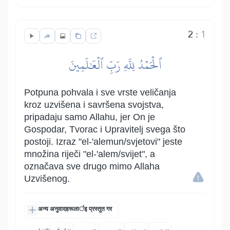
2
:
1
ٱلۡحَمۡدُ لِلَّهِ رَبِّ ٱلۡعَٰلَمِينَ
Potpuna pohvala i sve vrste veličanja
kroz uzvišena i savršena svojstva,
pripadaju samo Allahu, jer On je
Gospodar, Tvorac i Upravitelj svega što
postoji. Izraz "el-'alemun/svjetovi" jeste
množina riječi "el-'alem/svijet", a
označava sve drugo mimo Allaha
Uzvišenog.
अन्य अनुवादहरूलार्इ प्रस्तुत गर