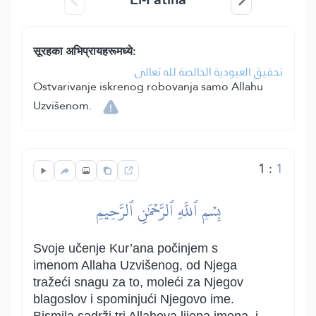
सूरहका अभिप्रायहरूमध्ये:
تحقيق العبودية الخالصة لله تعالى.
Ostvarivanje iskrenog robovanja samo Allahu
Uzvišenom.
1
:
1
بِسۡمِ ٱللَّهِ ٱلرَّحۡمَٰنِ ٱلرَّحِيمِ
Svoje učenje Kur’ana počinjem s
imenom Allaha Uzvišenog, od Njega
tražeći snagu za to, moleći za Njegov
blagoslov i spominjući Njegovo ime.