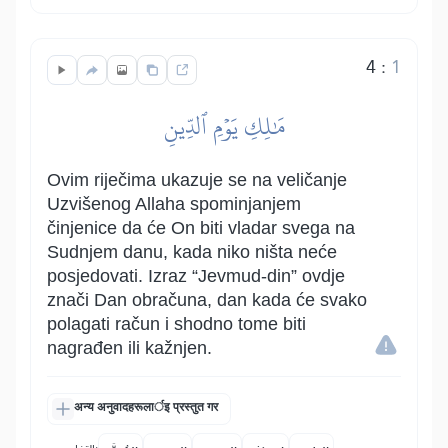
4
:
1
مَٰلِكِ يَوۡمِ ٱلدِّينِ
Ovim riječima ukazuje se na veličanje
Uzvišenog Allaha spominjanjem
činjenice da će On biti vladar svega na
Sudnjem danu, kada niko ništa neće
posjedovati. Izraz “Jevmud-din” ovdje
znači Dan obračuna, dan kada će svako
polagati račun i shodno tome biti
nagrađen ili kažnjen.
अन्य अनुवादहरूलार्इ प्रस्तुत गर