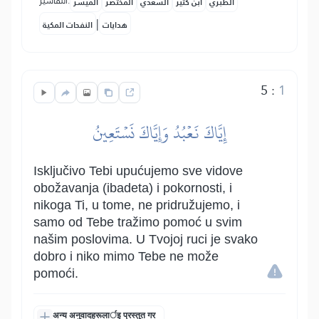
التفاسير:
الطبري
ابن كثير
السعدي
المختصر
المُيسَّر
|
هدايات
النفحات المكية
5
:
1
إِيَّاكَ نَعۡبُدُ وَإِيَّاكَ نَسۡتَعِينُ
Isključivo Tebi upućujemo sve vidove
obožavanja (ibadeta) i pokornosti, i
nikoga Ti, u tome, ne pridružujemo, i
samo od Tebe tražimo pomoć u svim
našim poslovima. U Tvojoj ruci je svako
dobro i niko mimo Tebe ne može
pomoći.
अन्य अनुवादहरूलार्इ प्रस्तुत गर