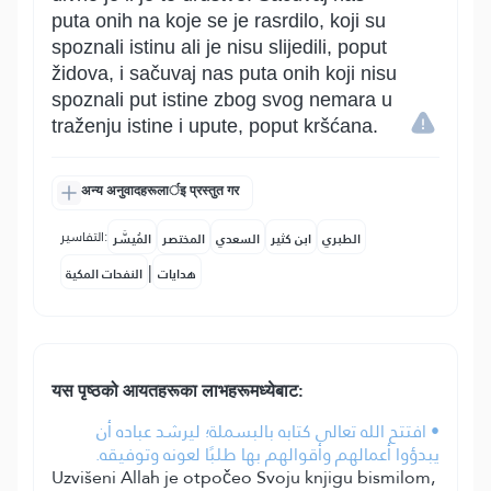
puta onih na koje se je rasrdilo, koji su
spoznali istinu ali je nisu slijedili, poput
židova, i sačuvaj nas puta onih koji nisu
spoznali put istine zbog svog nemara u
traženju istine i upute, poput kršćana.
अन्य अनुवादहरूलार्इ प्रस्तुत गर
التفاسير:
الطبري
ابن كثير
السعدي
المختصر
المُيسَّر
|
هدايات
النفحات المكية
यस पृष्ठको आयतहरूका लाभहरूमध्येबाट:
• افتتح الله تعالى كتابه بالبسملة؛ ليرشد عباده أن
يبدؤوا أعمالهم وأقوالهم بها طلبًا لعونه وتوفيقه.
Uzvišeni Allah je otpočeo Svoju knjigu bismilom,