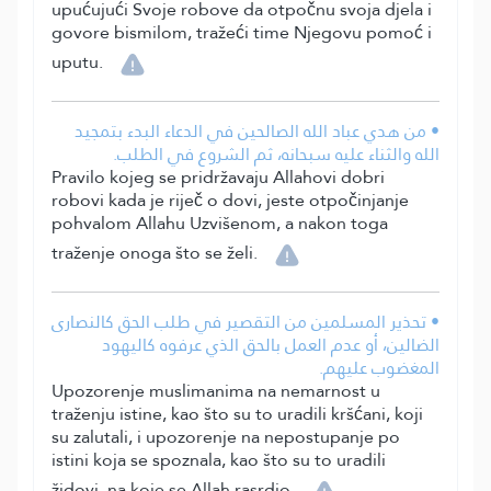
upućujući Svoje robove da otpočnu svoja djela i
govore bismilom, tražeći time Njegovu pomoć i
uputu.
• من هدي عباد الله الصالحين في الدعاء البدء بتمجيد
الله والثناء عليه سبحانه، ثم الشروع في الطلب.
Pravilo kojeg se pridržavaju Allahovi dobri
robovi kada je riječ o dovi, jeste otpočinjanje
pohvalom Allahu Uzvišenom, a nakon toga
traženje onoga što se želi.
• تحذير المسلمين من التقصير في طلب الحق كالنصارى
الضالين، أو عدم العمل بالحق الذي عرفوه كاليهود
المغضوب عليهم.
Upozorenje muslimanima na nemarnost u
traženju istine, kao što su to uradili kršćani, koji
su zalutali, i upozorenje na nepostupanje po
istini koja se spoznala, kao što su to uradili
židovi, na koje se Allah rasrdio.