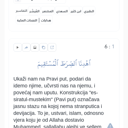
التفاسير:
الطبري
ابن كثير
السعدي
المختصر
المُيسَّر
|
هدايات
النفحات المكية
6
:
1
ٱهۡدِنَا ٱلصِّرَٰطَ ٱلۡمُسۡتَقِيمَ
Ukaži nam na Pravi put, podari da
idemo njime, učvrsti nas na njemu, i
povećaj nam uputu. Konstrukcija "es-
siratul-mustekim" (Pavi put) označava
jasnu stazu na kojoj nema stranputica i
devijacija. To je, ustvari, islam, odnosno
vjera koju je od Allaha dostavio
Muhammed, sallallahu alejhi ve sellem.