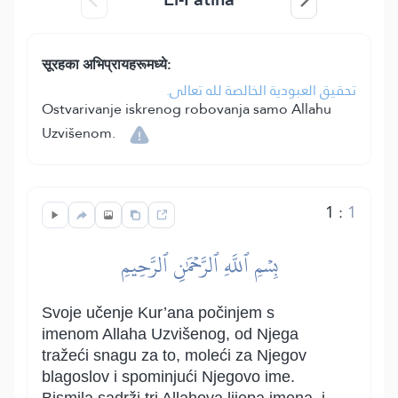
सूरहका अभिप्रायहरूमध्ये:
تحقيق العبودية الخالصة لله تعالى.
Ostvarivanje iskrenog robovanja samo Allahu
Uzvišenom.
1
:
1
بِسۡمِ ٱللَّهِ ٱلرَّحۡمَٰنِ ٱلرَّحِيمِ
Svoje učenje Kur’ana počinjem s
imenom Allaha Uzvišenog, od Njega
tražeći snagu za to, moleći za Njegov
blagoslov i spominjući Njegovo ime.