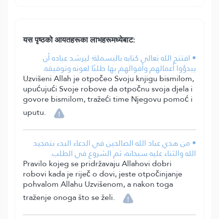
यस पृष्ठको आयतहरूका लाभहरूमध्येबाट:
• افتتح الله تعالى كتابه بالبسملة؛ ليرشد عباده أن
يبدؤوا أعمالهم وأقوالهم بها طلبًا لعونه وتوفيقه.
Uzvišeni Allah je otpočeo Svoju knjigu bismilom,
upućujući Svoje robove da otpočnu svoja djela i
govore bismilom, tražeći time Njegovu pomoć i
uputu.
• من هدي عباد الله الصالحين في الدعاء البدء بتمجيد
الله والثناء عليه سبحانه، ثم الشروع في الطلب.
Pravilo kojeg se pridržavaju Allahovi dobri
robovi kada je riječ o dovi, jeste otpočinjanje
pohvalom Allahu Uzvišenom, a nakon toga
traženje onoga što se želi.