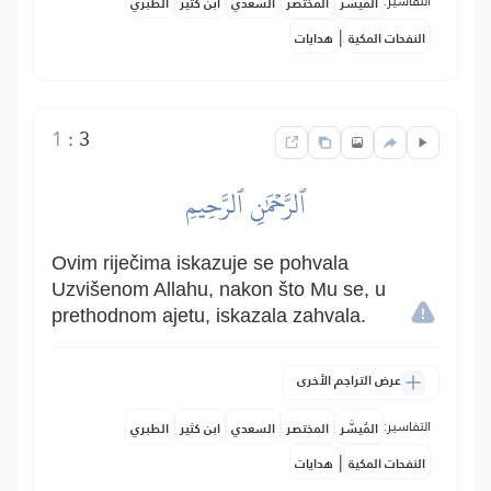
التفاسير:
المُيسَّر
المختصر
السعدي
ابن كثير
الطبري
|
النفحات المكية
هدايات
1
:
3
ٱلرَّحۡمَٰنِ ٱلرَّحِيمِ
Ovim riječima iskazuje se pohvala
Uzvišenom Allahu, nakon što Mu se, u
prethodnom ajetu, iskazala zahvala.
عرض التراجم الأخرى
التفاسير:
المُيسَّر
المختصر
السعدي
ابن كثير
الطبري
|
النفحات المكية
هدايات