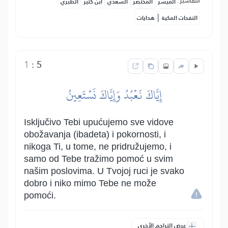
التفاسير:
المُيسَّر
المختصر
السعدي
ابن كثير
الطبري
|
النفحات المكية
هدايات
1
:
5
إِيَّاكَ نَعۡبُدُ وَإِيَّاكَ نَسۡتَعِينُ
Isključivo Tebi upućujemo sve vidove
obožavanja (ibadeta) i pokornosti, i
nikoga Ti, u tome, ne pridružujemo, i
samo od Tebe tražimo pomoć u svim
našim poslovima. U Tvojoj ruci je svako
dobro i niko mimo Tebe ne može
pomoći.
عرض التراجم الأخرى