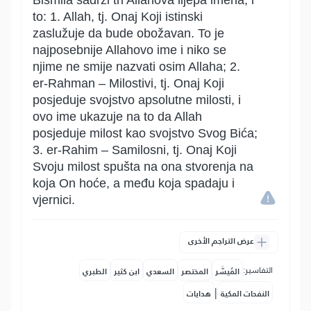
Bismila sadrži tri Allahova lijepa imena, i
to: 1. Allah, tj. Onaj Koji istinski
zaslužuje da bude obožavan. To je
najposebnije Allahovo ime i niko se
njime ne smije nazvati osim Allaha; 2.
er-Rahman – Milostivi, tj. Onaj Koji
posjeduje svojstvo apsolutne milosti, i
ovo ime ukazuje na to da Allah
posjeduje milost kao svojstvo Svog Bića;
3. er-Rahim – Samilosni, tj. Onaj Koji
Svoju milost spušta na ona stvorenja na
koja On hoće, a među koja spadaju i
vjernici.
عرض التراجم الأخرى
التفاسير:
المُيسَّر
المختصر
السعدي
ابن كثير
الطبري
|
النفحات المكية
هدايات