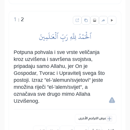
1
:
2
ٱلۡحَمۡدُ لِلَّهِ رَبِّ ٱلۡعَٰلَمِينَ
Potpuna pohvala i sve vrste veličanja
kroz uzvišena i savršena svojstva,
pripadaju samo Allahu, jer On je
Gospodar, Tvorac i Upravitelj svega što
postoji. Izraz "el-'alemun/svjetovi" jeste
množina riječi "el-'alem/svijet", a
označava sve drugo mimo Allaha
Uzvišenog.
عرض التراجم الأخرى