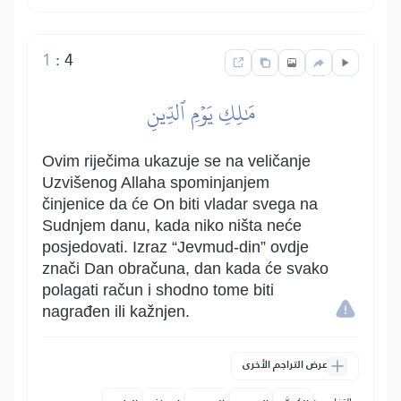
1
:
4
مَٰلِكِ يَوۡمِ ٱلدِّينِ
Ovim riječima ukazuje se na veličanje
Uzvišenog Allaha spominjanjem
činjenice da će On biti vladar svega na
Sudnjem danu, kada niko ništa neće
posjedovati. Izraz “Jevmud-din” ovdje
znači Dan obračuna, dan kada će svako
polagati račun i shodno tome biti
nagrađen ili kažnjen.
عرض التراجم الأخرى