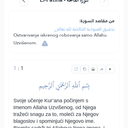
سورة الفاتحة -
من مقاصد السورة:
تحقيق العبودية الخالصة لله تعالى.
Ostvarivanje iskrenog robovanja samo Allahu
Uzvišenom.
1
:
1
بِسۡمِ ٱللَّهِ ٱلرَّحۡمَٰنِ ٱلرَّحِيمِ
Svoje učenje Kur’ana počinjem s
imenom Allaha Uzvišenog, od Njega
tražeći snagu za to, moleći za Njegov
blagoslov i spominjući Njegovo ime.