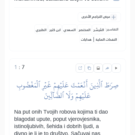
عرض التراجم الأخرى
التفاسير:
المُيسَّر
المختصر
السعدي
ابن كثير
الطبري
|
النفحات المكية
هدايات
1
:
7
صِرَٰطَ ٱلَّذِينَ أَنۡعَمۡتَ عَلَيۡهِمۡ غَيۡرِ ٱلۡمَغۡضُوبِ
عَلَيۡهِمۡ وَلَا ٱلضَّآلِّينَ
Na put onih Tvojih robova kojima ti dao
blagodat upute, poput vjerovjesnika,
istinoljubivih, šehida i dobrih ljudi, a
divno je li je to društvo. Sačuvaj nas