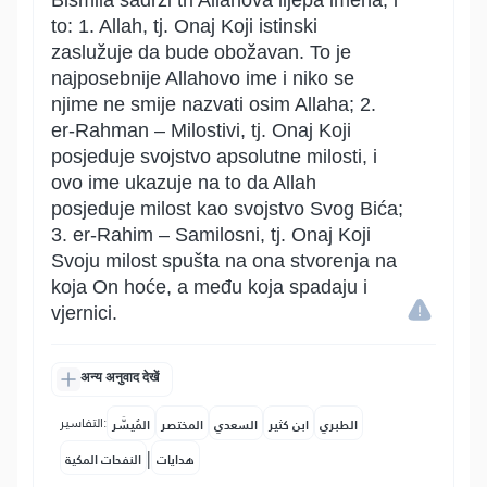
Bismila sadrži tri Allahova lijepa imena, i
to: 1. Allah, tj. Onaj Koji istinski
zaslužuje da bude obožavan. To je
najposebnije Allahovo ime i niko se
njime ne smije nazvati osim Allaha; 2.
er-Rahman – Milostivi, tj. Onaj Koji
posjeduje svojstvo apsolutne milosti, i
ovo ime ukazuje na to da Allah
posjeduje milost kao svojstvo Svog Bića;
3. er-Rahim – Samilosni, tj. Onaj Koji
Svoju milost spušta na ona stvorenja na
koja On hoće, a među koja spadaju i
vjernici.
अन्य अनुवाद देखें
التفاسير:
الطبري
ابن كثير
السعدي
المختصر
المُيسَّر
|
هدايات
النفحات المكية