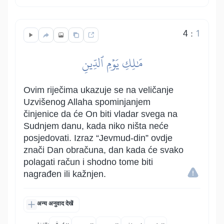
4
:
1
مَٰلِكِ يَوۡمِ ٱلدِّينِ
Ovim riječima ukazuje se na veličanje
Uzvišenog Allaha spominjanjem
činjenice da će On biti vladar svega na
Sudnjem danu, kada niko ništa neće
posjedovati. Izraz “Jevmud-din” ovdje
znači Dan obračuna, dan kada će svako
polagati račun i shodno tome biti
nagrađen ili kažnjen.
अन्य अनुवाद देखें