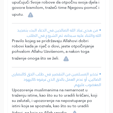
upućujući Svoje robove da otpočnu svoja djela i
govore bismilom, tražeći time Njegovu pomoć i
uputu.
• من هدي عباد الله الصالحين في الدعاء البدء بتمجيد
الله والثناء عليه سبحانه، ثم الشروع في الطلب.
Pravilo kojeg se pridržavaju Allahovi dobri
robovi kada je riječ o dovi, jeste otpočinjanje
pohvalom Allahu Uzvišenom, a nakon toga
traženje onoga što se želi.
• تحذير المسلمين من التقصير في طلب الحق كالنصارى
الضالين، أو عدم العمل بالحق الذي عرفوه كاليهود
المغضوب عليهم.
Upozorenje muslimanima na nemarnost u
traženju istine, kao što su to uradili kršćani, koji
su zalutali, i upozorenje na nepostupanje po
istini koja se spoznala, kao što su to uradili
židovi, na koje se Allah rasrdio.