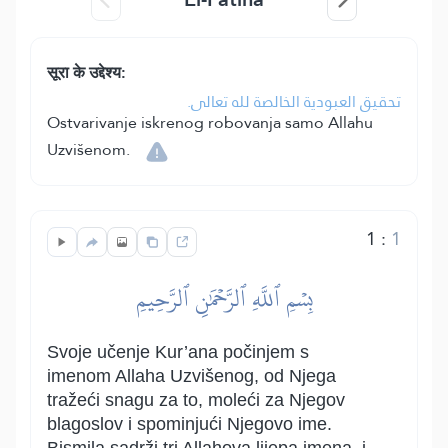
सूरा के उद्देश्य:
تحقيق العبودية الخالصة لله تعالى.
Ostvarivanje iskrenog robovanja samo Allahu
Uzvišenom.
1
:
1
بِسۡمِ ٱللَّهِ ٱلرَّحۡمَٰنِ ٱلرَّحِيمِ
Svoje učenje Kur’ana počinjem s
imenom Allaha Uzvišenog, od Njega
tražeći snagu za to, moleći za Njegov
blagoslov i spominjući Njegovo ime.