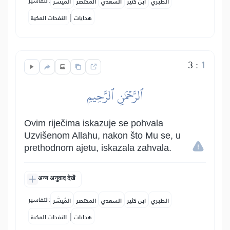
التفاسير:
الطبري
ابن كثير
السعدي
المختصر
المُيسَّر
|
هدايات
النفحات المكية
3
:
1
ٱلرَّحۡمَٰنِ ٱلرَّحِيمِ
Ovim riječima iskazuje se pohvala
Uzvišenom Allahu, nakon što Mu se, u
prethodnom ajetu, iskazala zahvala.
अन्य अनुवाद देखें
التفاسير:
الطبري
ابن كثير
السعدي
المختصر
المُيسَّر
|
هدايات
النفحات المكية