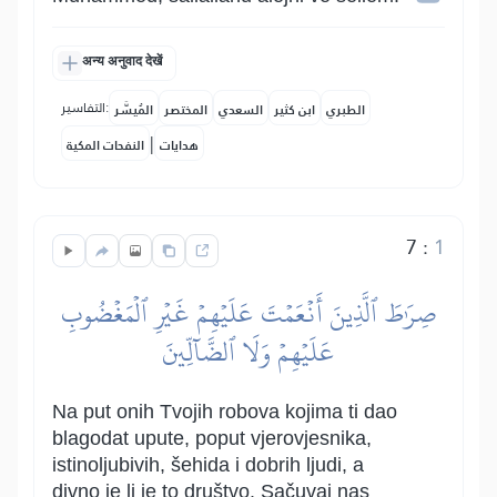
अन्य अनुवाद देखें
التفاسير:
الطبري
ابن كثير
السعدي
المختصر
المُيسَّر
|
هدايات
النفحات المكية
7
:
1
صِرَٰطَ ٱلَّذِينَ أَنۡعَمۡتَ عَلَيۡهِمۡ غَيۡرِ ٱلۡمَغۡضُوبِ
عَلَيۡهِمۡ وَلَا ٱلضَّآلِّينَ
Na put onih Tvojih robova kojima ti dao
blagodat upute, poput vjerovjesnika,
istinoljubivih, šehida i dobrih ljudi, a
divno je li je to društvo. Sačuvaj nas