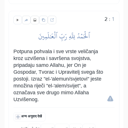
2
:
1
ٱلۡحَمۡدُ لِلَّهِ رَبِّ ٱلۡعَٰلَمِينَ
Potpuna pohvala i sve vrste veličanja
kroz uzvišena i savršena svojstva,
pripadaju samo Allahu, jer On je
Gospodar, Tvorac i Upravitelj svega što
postoji. Izraz "el-'alemun/svjetovi" jeste
množina riječi "el-'alem/svijet", a
označava sve drugo mimo Allaha
Uzvišenog.
अन्य अनुवाद देखें