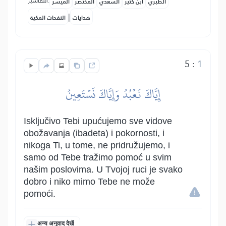
التفاسير:
الطبري
ابن كثير
السعدي
المختصر
المُيسَّر
|
هدايات
النفحات المكية
5
:
1
إِيَّاكَ نَعۡبُدُ وَإِيَّاكَ نَسۡتَعِينُ
Isključivo Tebi upućujemo sve vidove
obožavanja (ibadeta) i pokornosti, i
nikoga Ti, u tome, ne pridružujemo, i
samo od Tebe tražimo pomoć u svim
našim poslovima. U Tvojoj ruci je svako
dobro i niko mimo Tebe ne može
pomoći.
अन्य अनुवाद देखें