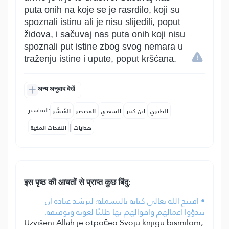
puta onih na koje se je rasrdilo, koji su
spoznali istinu ali je nisu slijedili, poput
židova, i sačuvaj nas puta onih koji nisu
spoznali put istine zbog svog nemara u
traženju istine i upute, poput kršćana.
अन्य अनुवाद देखें
التفاسير:
الطبري
ابن كثير
السعدي
المختصر
المُيسَّر
|
هدايات
النفحات المكية
इस पृष्ठ की आयतों से प्राप्त कुछ बिंदु:
• افتتح الله تعالى كتابه بالبسملة؛ ليرشد عباده أن
يبدؤوا أعمالهم وأقوالهم بها طلبًا لعونه وتوفيقه.
Uzvišeni Allah je otpočeo Svoju knjigu bismilom,