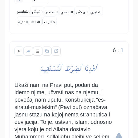
التفاسير:
الطبري
ابن كثير
السعدي
المختصر
المُيسَّر
|
هدايات
النفحات المكية
6
:
1
ٱهۡدِنَا ٱلصِّرَٰطَ ٱلۡمُسۡتَقِيمَ
Ukaži nam na Pravi put, podari da
idemo njime, učvrsti nas na njemu, i
povećaj nam uputu. Konstrukcija "es-
siratul-mustekim" (Pavi put) označava
jasnu stazu na kojoj nema stranputica i
devijacija. To je, ustvari, islam, odnosno
vjera koju je od Allaha dostavio
Muhammed, sallallahu alejhi ve sellem.