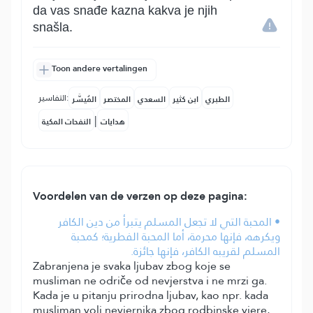
da vas snađe kazna kakva je njih
snašla.
Toon andere vertalingen
التفاسير:
الطبري
ابن كثير
السعدي
المختصر
المُيسَّر
|
هدايات
النفحات المكية
Voordelen van de verzen op deze pagina:
• المحبة التي لا تجعل المسلم يتبرأ من دين الكافر
ويكرهه، فإنها محرمة، أما المحبة الفطرية؛ كمحبة
المسلم لقريبه الكافر، فإنها جائزة.
Zabranjena je svaka ljubav zbog koje se
musliman ne odriče od nevjerstva i ne mrzi ga.
Kada je u pitanju prirodna ljubav, kao npr. kada
musliman voli nevjernika zbog rodbinske vjere,