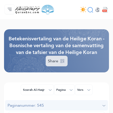
Homepagina
Inhoudsopgave van de vertalingen
Audio
Diensten voor ontwikkelaars - API
Over het project
Contacteer ons
Taal
Browse Old Version
Betekenisvertaling van de Heilige Koran -
Bosnische vertaling van de samenvatting
van de tafsier van de Heilige Koran
Share
Soerah Al-Hasjr
Pagina
Vers
Paginanummer: 545