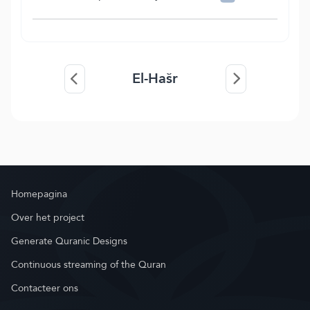
El-Hašr
Homepagina
Over het project
Generate Quranic Designs
Continuous streaming of the Quran
Contacteer ons