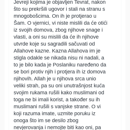
Jevreji kojima je objavljen Tevrat, nakon
što su prekršili ugovor i stali na stranu s
mnogobošcima. On ih je protjerao u
Šam. O vjernici, vi niste mislili da će otići
iz svojih domova, zbog njihove snage i
vlasti, a oni su mislili da će ih njihove
utvrde koje su sagradili sačuvati od
Allahove kazne. Kazna Allahova im je
stigla odakle se nikada nisu ni nadali, a
to je bilo kada je Poslaniku naređeno da
se bori protiv njih i protjera ih iz domova
njihovih. Allah je u njihova srca unio
veliki strah, pa su oni unutrašnjost kuća
svojim rukama rušili kako muslimani od
toga ne bi imali korist, a također su ih
muslimani rušili s vanjske strane. O vi
koji razuma imate, uzmite poruku iz
onoga što im se desilo zbog
nevjerovanja i nemojte biti kao oni, pa