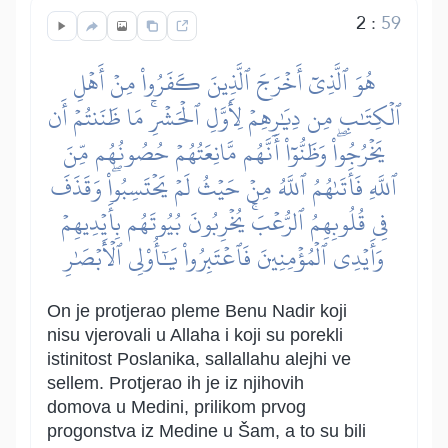
2
:
59
هُوَ ٱلَّذِيٓ أَخۡرَجَ ٱلَّذِينَ كَفَرُواْ مِنۡ أَهۡلِ
ٱلۡكِتَٰبِ مِن دِيَٰرِهِمۡ لِأَوَّلِ ٱلۡحَشۡرِۚ مَا ظَنَنتُمۡ أَن
يَخۡرُجُواْۖ وَظَنُّوٓاْ أَنَّهُم مَّانِعَتُهُمۡ حُصُونُهُم مِّنَ
ٱللَّهِ فَأَتَىٰهُمُ ٱللَّهُ مِنۡ حَيۡثُ لَمۡ يَحۡتَسِبُواْۖ وَقَذَفَ
فِي قُلُوبِهِمُ ٱلرُّعۡبَۚ يُخۡرِبُونَ بُيُوتَهُم بِأَيۡدِيهِمۡ
وَأَيۡدِي ٱلۡمُؤۡمِنِينَ فَٱعۡتَبِرُواْ يَٰٓأُوْلِي ٱلۡأَبۡصَٰرِ
On je protjerao pleme Benu Nadir koji
nisu vjerovali u Allaha i koji su porekli
istinitost Poslanika, sallallahu alejhi ve
sellem. Protjerao ih je iz njihovih
domova u Medini, prilikom prvog
progonstva iz Medine u Šam, a to su bili